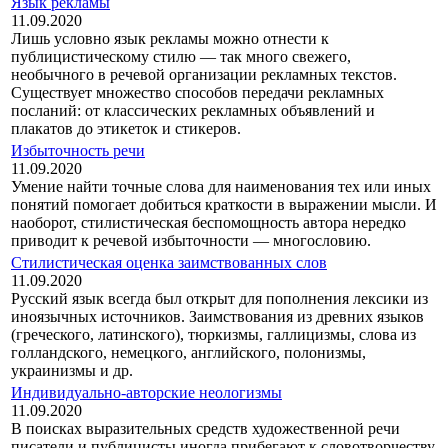
Язык рекламы
11.09.2020
Лишь условно язык рекламы можно отнести к
публицистическому стилю — так много свежего,
необычного в речевой организации рекламных текстов.
Существует множество способов передачи рекламных
посланий: от классических рекламных объявлений и
плакатов до этикеток и стике­ров.
Избыточность речи
11.09.2020
Умение найти точные слова для наименования тех или иных
понятий помогает добиться краткости в выражении мысли. И
наоборот, стилистиче­ская беспомощность автора нередко
приводит к речевой избыточности — многословию.
Стилистическая оценка заимствованных слов
11.09.2020
Русский язык всегда был открыт для пополнения лексики из
иноязыч­ных источников. Заимствования из древних языков
(греческого, латин­ского), тюркизмы, галлицизмы, слова из
голландского, немецкого, англий­ского, полонизмы,
украинизмы и др.
Индивидуально-авторские неологизмы
11.09.2020
В поисках выразительных средств художественной речи
писатели и публицисты иногда прибегают к словотворчеству.