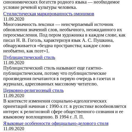
синонимических богатств родного языка — необходимое
условие речевой культуры человека.
Стилистическая маркированность омонимов
11.09.2020
Многозначность лексики — неисчерпаемый источник
обновления зна­чений слов, необычного, неожиданного их
переосмысления. Под пером художника в каждом слове, как
писал Н. В. Гоголь, характеризуя язык А. С. Пушкина,
обнаруживается «бездна пространства; каждое слово
необъятно, как поэт»1.
Публицистический стиль
11.09.2020
Публицистический стиль называют еще газетно-
публицистическим, потому что публицистические
произведения печатаются в первую очередь в газетах и
журналах, адресованных массовому читателю.
Церковно-религиозный стиль
11.09.2020
В контексте изменения социально-идеологических
ориентаций начиная с 1990-х гг. в русистике возобновляется
интерес к религиозной сфере общественного сознания и ее
языковому воплощению. В 1994 г. Л. П.
Языковые особенности официально-делового стиля
11.09.2020