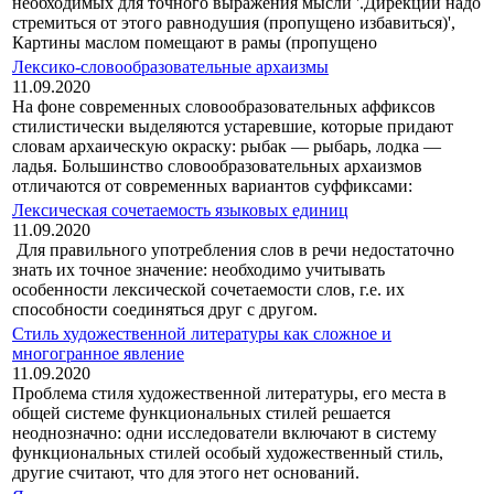
необходимых для точного выра­жения мысли '.Дирекции надо
стремиться от этого равнодушия (пропущено избавиться)',
Картины маслом помещают в рамы (пропущено
Лексико-словообразовательные архаизмы
11.09.2020
На фоне современных словообразовательных аффиксов
стилистически выделяются устаревшие, которые придают
словам архаическую окраску: рыбак — рыбарь, лодка —
ладья. Большинство словообразовательных арха­измов
отличаются от современных вариантов суффиксами:
Лексическая сочетаемость языковых единиц
11.09.2020
Для правильного употребления слов в речи недостаточно
знать их точ­ное значение: необходимо учитывать
особенности лексической сочетаемо­сти слов, г.е. их
способности соединяться друг с другом.
Стиль художественной литературы как сложное и
многогранное явление
11.09.2020
Проблема стиля художественной литературы, его места в
общей системе функциональных стилей решается
неоднозначно: одни исследователи включают в систему
функциональных стилей особый художественный стиль,
другие считают, что для этого нет оснований.