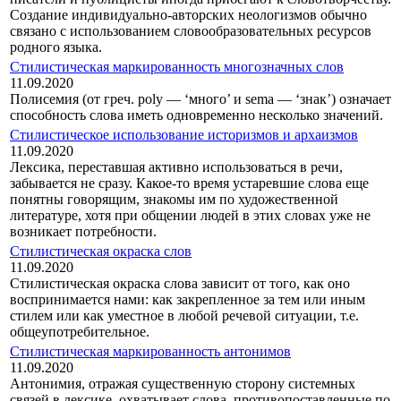
Создание индивидуально-авторских неологизмов обычно
связано с использованием словообразовательных ресурсов
родного языка.
Стилистическая маркированность многозначных слов
11.09.2020
Полисемия (от греч. poly — ‘много’ и sema — ‘знак’) означает
способ­ность слова иметь одновременно несколько значений.
Стилистическое использование историзмов и архаизмов
11.09.2020
Лексика, переставшая активно использоваться в речи,
забывается не сразу. Какое-то время устаревшие слова еще
понятны говорящим, зна­комы им по художественной
литературе, хотя при общении людей в этих словах уже не
возникает потребности.
Стилистическая окраска слов
11.09.2020
Стилистическая окраска слова зависит от того, как оно
воспринима­ется нами: как закрепленное за тем или иным
стилем или как уместное в любой речевой ситуации, т.е.
общеупотребительное.
Стилистическая маркированность антонимов
11.09.2020
Антонимия, отражая существенную сторону системных
связей в лек­сике, охватывает слова, противопоставленные по