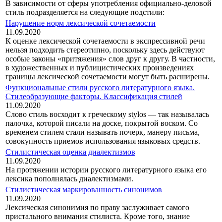
В зависимости от сферы употребления официально-деловой
стиль под­разделяется на следующие подстили:
Нарушение норм лексической сочетаемости
11.09.2020
К оценке лексической сочетаемости в экспрессивной речи
нельзя под­ходить стереотипно, поскольку здесь действуют
особые законы «притяже­ния» слов друг к другу. В частности,
в художественных и публицистических произведениях
границы лексической сочетаемости могут быть расширены.
Функциональные стили русского литературного языка.
Стилеобразующие факторы. Классификация стилей
11.09.2020
Слово стиль восходит к греческому stylos — так называлась
палочка, которой писали на доске, покрытой воском. Со
временем стилем стали называть почерк, манеру письма,
совокупность приемов использования языковых средств.
Стилистическая оценка диалектизмов
11.09.2020
На протяжении истории русского литературного языка его
лексика пополнялась диалектизмами.
Стилистическая маркированность синонимов
11.09.2020
Лексическая синонимия по праву заслуживает самого
пристального внимания стилиста. Кроме того, знание