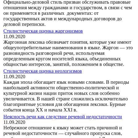
Официально-деловой стиль призван обслуживать правовые
отношения между гражданами и государством, в связи с чем
он применяется в различных документах: от
государственных актов и международных договоров до
деловой переписки.
Стилистическая оценка жаргонизмов
11.09.2020
Жаргонная лексика обозначает понятия, которые уже имеют
общеупо­требительные наименования в языке. Жаргон — это
разновидность разго­ворной речи, используемая
определенным кругом носителей языка, объ­единенных
общностью интересов, занятий, положением в обществе.
Стилистическая оценка неологизмов
11.09.2020
Каждая эпоха обогащает язык новыми словами. В периоды
наибольшей активности общественно-политической и
культурной жизни нации приток новых слов особенно
увеличивается. В нашей стране сложились исключи­тельно
благоприятные условия для обогащения лексики. Бурные
события конца XX и начала XXI в.
Неясность речи как следствие речевой недостаточности
11.09.2020
Небрежное отношение к языку может стать причиной и
речевой недо­статочности — случайного пропуска слов,