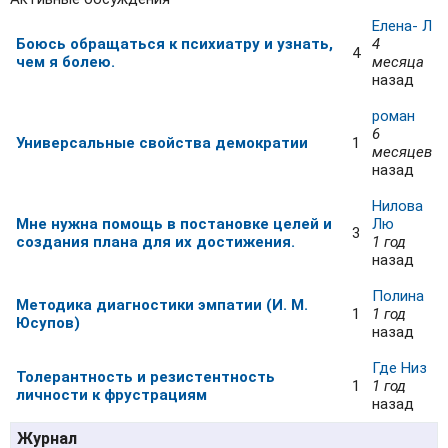
Елена- Л
Боюсь обращаться к психиатру и узнать,
4
4
чем я болею.
месяца
назад
роман
6
Универсальные свойства демократии
1
месяцев
назад
Нилова
Мне нужна помощь в постановке целей и
Лю
3
создания плана для их достижения.
1 год
назад
Полина
Методика диагностики эмпатии (И. М.
1
1 год
Юсупов)
назад
Где Низ
Толерантность и резистентность
1
1 год
личности к фрустрациям
назад
Журнал