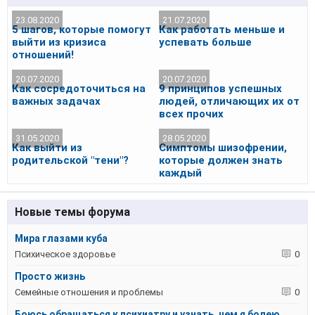
23.08.2020
21.07.2020
5 шагов, которые помогут
Как работать меньше и
выйти из кризиса
успевать больше
отношений!
20.07.2020
20.07.2020
Как сосредоточиться на
9 принципов успешных
важных задачах
людей, отличающих их от
всех прочих
31.05.2020
28.05.2020
Как выйти из
Симптомы шизофрении,
родительской "тени"?
которые должен знать
каждый
Новые темы форума
Мира глазами куба
Психическое здоровье
0
Просто жизнь
Семейные отношения и проблемы
0
Боюсь обращаться к психиатру и узнать, чем я болею.