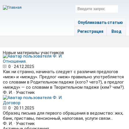
Опубликовать статью
Регистрация
Вход
Новые материалы участников
Отношения.
0
·
24.12.2025
Как ни странно, начинать следует с различия предлогов
«меж» и «между». Предлог «меж» правильно употребляется
со словами в Родительном падеже (кого? чего?), а предлог
«между» — со словами в Творительном падеже (кем? чем?).
Ф. И.
·
Участник
Договор
0
·
20.11.2025
Образец письма для первого обращения в ведомство: жкх,
банк, приставы, пенсионный, налоговая, услуги связи...
Ф. И.
·
Участник
Активные обсуждения