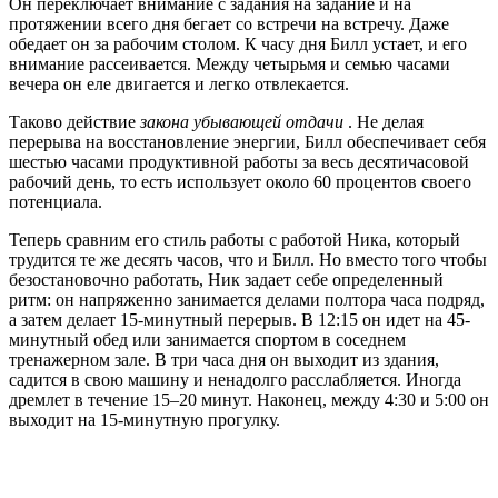
Он переключает внимание с задания на задание и на
протяжении всего дня бегает со встречи на встречу. Даже
обедает он за рабочим столом. К часу дня Билл устает, и его
внимание рассеивается. Между четырьмя и семью часами
вечера он еле двигается и легко отвлекается.
Таково действие
закона убывающей отдачи
. Не делая
перерыва на восстановление энергии, Билл обеспечивает себя
шестью часами продуктивной работы за весь десятичасовой
рабочий день, то есть использует около 60 процентов своего
потенциала.
Теперь сравним его стиль работы с работой Ника, который
трудится те же десять часов, что и Билл. Но вместо того чтобы
безостановочно работать, Ник задает себе определенный
ритм: он напряженно занимается делами полтора часа подряд,
а затем делает 15-минутный перерыв. В 12:15 он идет на 45-
минутный обед или занимается спортом в соседнем
тренажерном зале. В три часа дня он выходит из здания,
садится в свою машину и ненадолго расслабляется. Иногда
дремлет в течение 15–20 минут. Наконец, между 4:30 и 5:00 он
выходит на 15-минутную прогулку.