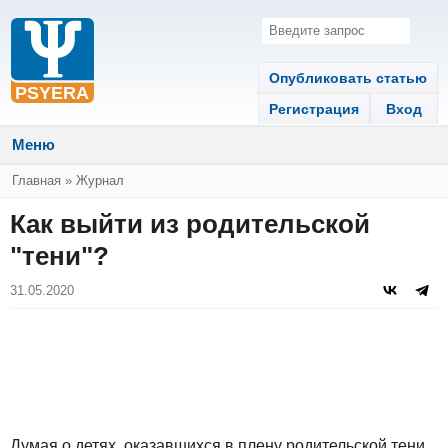
Опубликовать статью
Регистрация
Вход
Меню
Вы здесь
Главная
»
Журнал
Как выйти из родительской
"тени"?
31.05.2020
Думая о детях, оказавшихся в плену родительской тени,