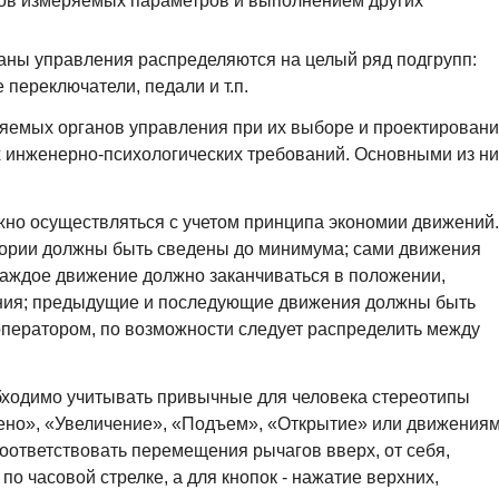
ов измеряемых параметров и выполнением других
аны управления распределяются на целый ряд подгрупп:
 переключатели, педали и т.п.
няемых органов управления при их выборе и проектирован
 инженерно-психологических требований. Основными из ни
но осуществляться с учетом принципа экономии движений.
ектории должны быть сведены до минимума; сами движения
аждое движение должно заканчиваться в положении,
ния; предыдущие и последующие движения должны быть
оператором, по возможности следует распределить между
бходимо учитывать привычные для человека стереотипы
ено», «Увеличение», «Подъем», «Открытие» или движения
оответствовать перемещения рычагов вверх, от себя,
по часовой стрелке, а для кнопок - нажатие верхних,