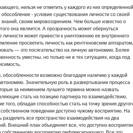
ающего, нельзя не отметить у каждого из них определенно
 обособление - условие существования личности со своей
, знаний, своим мировоззрением. Чем больше известно о
гого она является. А прозрачность может обернуться
ие личности может привести к уничтожению ее внутреннего
мление просветить личность как рентгеновским аппаратом
лировать — это посягательство на личную автономию. Более
овенность уместны, но только не в тех ситуациях, когда под
исимость.
, обособленности возможно благодаря наличию у каждой
 автономию. Значительную роль в развертывании процесса
оторые за неимением лучшего термина можно назвать
оляющие стать на позицию партнера по взаимодействию,
е того, обладая способностью стать на точку зрения другог
м собственном поведении доступно чужому восприятию. На
 разделить все пространство взаимодействия на два
ий. Внешний план объединяет все, что доступно восприяти
пно собственному восприятию рефлексирующего. Все это