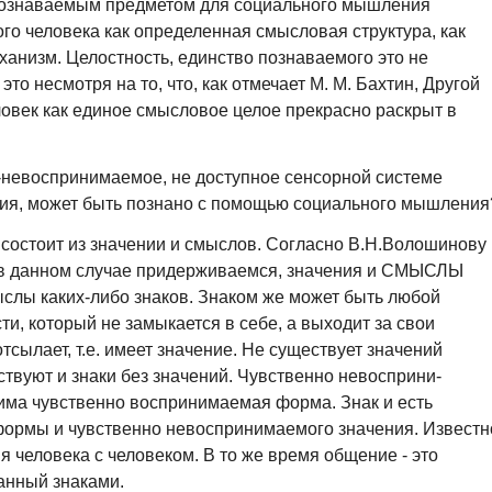
познаваемым предметом для социального мышления
го человека как определенная смысловая структура, как
низм. Целостность, единство познаваемого это не
это несмотря на то, что, как отмечает М. М. Бахтин, Другой
овек как единое смысловое целое прекрасно раскрыт в
о-невоспринимаемое, не доступное сенсорной системе
ния, может быть познано с помощью социального мышления
состоит из значении и смыслов. Согласно В.Н.Волошинову
мы в данном случае придерживаемся, значения и СМЫСЛЫ
ыслы каких-либо знаков. Знаком же может быть любой
и, который не замыкается в себе, а выходит за свои
 отсылает, т.е. имеет значение. Не существует значений
ествуют и знаки без значений. Чувственно невосприни-
ма чувственно воспринимаемая форма. Знак и есть
ормы и чувственно невоспринимаемого значения. Известн
 человека с человеком. В то же время общение - это
анный знаками.