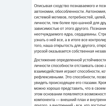
Описывая сходство познаваемого и позн
автономии, обособленности. Автономия,
системой мотивов, потребностей, целей
личности, тем более про-шачной для дру
зависимостью от этого другого. Познан
неотчуждаемого ядра, сердцевины. Стре
узнать о ней все, а в итоге все контро
того, наша открытость для другого, откр
угрозой оказывается собственная незав
Достижение определенной устойчивости
личности способности отстаивать свою
взаимодействия играют способности, к
рефлексивными. Это способности, позв
увидеть происходящее его глазами. Кром
можно хорошо представить, что в свое
этом основании появляется возможность
компонента — внешний план и внутренн
другого, а внутренний - все, что досту