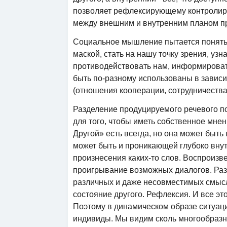
позволяет рефлексирующему контролиро
между внешним и внутренним планом пр
Социальное мышление пытается понять к
маской, стать на нашу точку зрения, уз
противодействовать нам, информироват
быть по-разному использованы в завис
(отношения кооперации, сотрудничества
Разделение продуцируемого речевого п
для того, чтобы иметь собственное мне
Другой» есть всегда, но она может быть к
может быть и проникающей глубоко внут
произнесения каких-то слов. Воспроизве
проигрывание возможных диалогов. Ра
различных и даже несовместимых смыс
состояние другого. Рефлексия. И все эт
Поэтому в динамическом образе ситуац
индивиды. Мы видим сколь многообраз