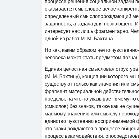
процессе решения социальной задачи 
оказывается смысловое целое конкретно
определенный смыслопорождающий меха
заданность, а задача для познающего. И 
интересует нас лишь фрагментарно. Чел
одной из работ М. М. Бахтина.
Но как, каким образом нечто чувственн
человека может стать предметом позна
Единая целостная смысловая структура 
(М. М. Бахтину), концепции которого 
существуют только как значения или см
фрагмент материальной действительност
пределы, на что-то указывает, к чему-то
(смыслов) без знаков, также как не сущ
маемому значению или смыслу необходи
единство чувственно воспринимаемой ф
что знаки рождаются в процессе общения
процесс взаимодействия, опосредствов