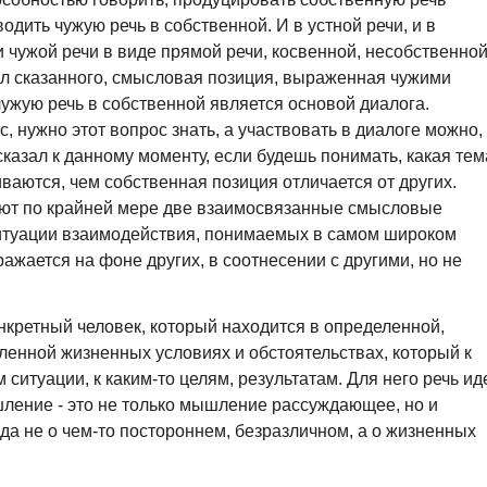
дить чужую речь в собственной. И в устной речи, и в
 чужой речи в виде прямой речи, косвенной, несобственно
сл сказанного, смысловая позиция, выраженная чужими
ужую речь в собственной является основой диалога.
, нужно этот вопрос знать, а участвовать в диалоге можно,
 сказал к данному моменту, если будешь понимать, какая тем
иваются, чем собственная позиция отличается от других.
уют по крайней мере две взаимосвязанные смысловые
ситуации взаимодействия, понимаемых в самом широком
жается на фоне других, в соотнесении с другими, но не
нкретный человек, который находится в определенной,
ленной жизненных условиях и обстоятельствах, который к
ситуации, к каким-то целям, результатам. Для него речь ид
шление - это не только мышление рассуждающее, но и
 не о чем-то постороннем, безразличном, а о жизненных