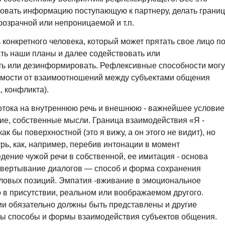
вать информацию поступающую к партнеру, делать границ
озрачной или непроницаемой и т.п.
онкретного человека, который может прятать свое лицо п
нать наши планы и далее содействовать или
ь или дезинформировать. Рефлексивные способности могу
имости от взаимоотношений между субъектами общения
, конфликта).
отока на внутреннюю речь и внешнюю - важнейшее условие
ние, собственные мысли. Граница взаимодействия «Я -
ак бы поверхностной (это я вижу, а он этого не видит), но
рь, как, например, перебив интонации в момент
дение чужой речи в собственной, ее имитация - основа
звертывание диалогов — способ и форма сохранения
ловых позиций. Эмпатия -вживание в эмоциональное
о в присутствии, реальном или воображаемом другого.
ии обязательно должны быть представлены и другие
ны способы и формы взаимодействия субъектов общения.