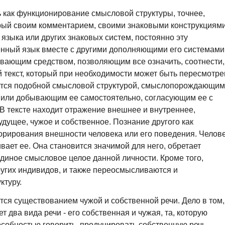
 как функционирование смысловой структуры, точнее,
ый своим комментарием, своими знаковыми конструкциями
языка или других знаковых систем, постоянно эту
венный язык вместе с другими дополняющими его системами
ивающим средством, позволяющим все означить, соотнести,
 текст, который при необходимости может быть пересмотре
яется подобной смысловой структурой, смыслопорождающим
ли добывающим ее самостоятельно, согласующим ее с
В тексте находит отражение внешнее и внутреннее,
дущее, чужое и собственное. Познание другого как
орирования внешности человека или его поведения. Челов
ает ее. Она становится значимой для него, обретает
единое смысловое целое данной личности. Кроме того,
ругих индивидов, и также переосмысливаются и
ктуру.
тся существованием чужой и собственной речи. Дело в том,
 два вида речи - его собственная и чужая, та, которую
особностью говорить, продуцировать собственную речь