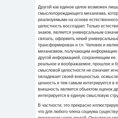
Другой как единое целое возможен лишь
смыслопорождающего механизма, котор
реализуемыми на основе естественного 
целостность воссоздает. Только естест
знаков, является универсальным означ
связать, оформить некий универсальный
трансформирован и т.п. Человек и явл
механизмом, получающим информацию и
другой информацией, сохраняющим ее. 
реальное и воображаемое, прошлое и бу
смысловой целостности не означает игн
овладевает своей внешностью, осмыслив
ценность и тем самым интегрируется в 
внешность является объектом оценок д
интегрируется в единую смысловую стру
В частности, это прекрасно иллюстрируе
что для любого члена социума существует
произносит некто другой. Овладевая сп