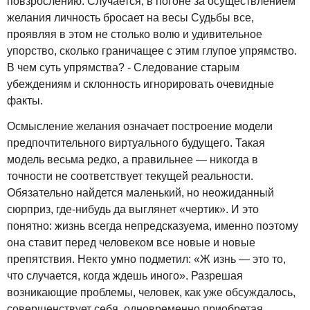
повзрослению. Случается, в погоне за осуществлением
желания личность бросает на весы Судьбы все,
проявляя в этом не столько волю и удивительное
упорство, сколько граничащее с этим глупое упрямство.
В чем суть упрямства? - Следование старым
убеждениям и склонность игнорировать очевидные
факты.
Осмысление желания означает построение модели
предпочтительного виртуального будущего. Такая
модель весьма редко, а правильнее — никогда в
точности не соответствует текущей реальности.
Обязательно найдется маленький, но неожиданный
сюрприз, где-нибудь да выглянет «чертик». И это
понятно: жизнь всегда непредсказуема, именно поэтому
она ставит перед человеком все новые и новые
препятствия. Некто умно подметил: «Ж изнь — это то,
что случается, когда ждешь иного». Разрешая
возникающие проблемы, человек, как уже обсуждалось,
совершенствует себя, одновременно приобретая