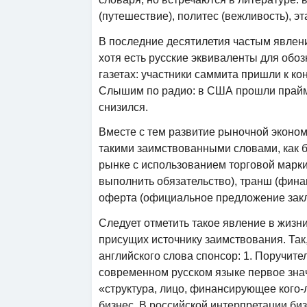
(путешествие), политес (вежливость), эт
В последние десятилетия частым явлени
хотя есть русские эквиваленты для обо
газетах: участники саммита пришли к кон
Слышим по радио: в США прошли прайме
снизился.
Вместе с тем развитие рыночной эконо
такими заимствованными словами, как б
рынке с использованием торговой марк
выполнить обязательство), транш (фина
оферта (официальное предложение закл
Следует отметить такое явление в жизн
присущих источнику заимствования. Та
английского слова спонсор: 1. Поручит
современном русском языке первое зна
«структура, лицо, финансирующее кого-
бизнес. В российской интерпретации биз