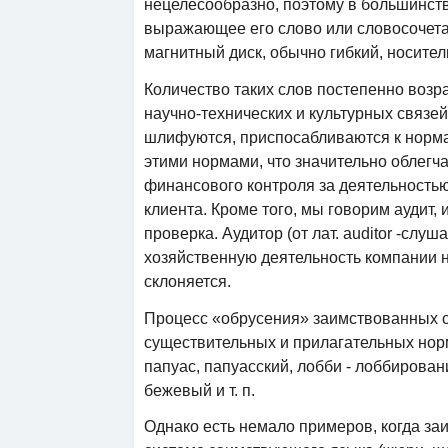
нецелесообразно, поэтому в большинств
выражающее его слово или словосочетани
магнитный диск, обычно гибкий, носите
Количество таких слов постепенно возр
научно-технических и культурных связе
шлифуются, приспосабливаются к норма
этими нормами, что значительно облегчае
финансового контроля за деятельность
клиента. Кроме того, мы говорим аудит, 
проверка. Аудитор (от лат. auditor -слу
хозяйственную деятельность компании на
склоняется.
Процесс «обрусения» заимствованных с
существительных и прилагательных норма
папуас, папуасский, лобби - лоббировани
бежевый и т. п.
Однако есть немало примеров, когда за