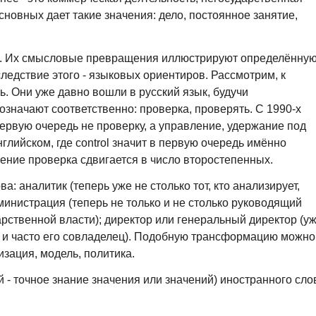
основных дает такие значения: дело, постоянное занятие,
ов. Их смысловые превращения иллюстрируют определённу
следствие этого - языковых ориентиров. Рассмотрим, к
ь. Они уже давно вошли в русский язык, будучи
означают соответственно: проверка, проверять. С 1990-х
первую очередь не проверку, а управление, удержание под
лийском, где control значит в первую очередь имённо
ение проверка сдвигается в число второстепенных.
: аналитик (теперь уже не столько тот, кто анализирует,
министрация (теперь не только и не столько руководящий
арственной власти); директор или генеральный директор (у
о и часто его совладелец). Подобную трансформацию можно
зация, модель, политика.
 - точное знание значения или значений) иностранного сло