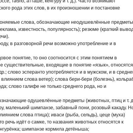
е, табло, атташе, кенгуру и т. д.). Часто возникают
кого рода этих слов, в их произношении и постановке
лоняемые слова, обозначающие неодушевлённые предметы
реклама, известность, популярность); резюме (краткий выво
ечи).
оду, в разговорной речи возможно употребление и в
довое понятие, то оно соотносится с этим понятием в
е существительные, входящие в понятие «язык», относятся
др.; слово эсперанто употребляется и в мужском, и в средн
д влиянием слова ветер); слова бери-бери (болезнь), кольра
рода; слово галифе не только среднего рода, но и
значающие одушевлённые предметы (животных, птиц и т. д.
ру, маленький шимпанзе, забавный пони, розовый какаду. Н
лиянием слова птица); иваси (рыба, сельдь), цеце (муха)
что речь идёт о самке, то названия животных относятся к
кенгурёнка; шимпанзе кормила детёныша;