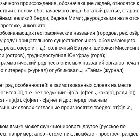
зычного происхождения, обозначающие людей, относятся к
ствии с полом обозначаемого лица: богатый рантье, старая
мёнам: великий Верди, бедная Мими; двуродовыми являютс
 протеже, инкогнито;
обозначающих географические названия (городов, рек, озё
ому роду нарицательного существительного, обозначающего
д, река, озеро и т. д.): солнечный Батуми, широкая Миссисип
 (остров), труднодоступная Юнгфрау (гора);
 грамматический род несклоняемых названий органов печат
ро литерер» (журнал) опубликовал...; «Тайм» (журнал)
т ряд особенностей: в заимствованных словах на месте
я [о], т. е. без редукции: б[о]а, [о]тель, кака[о], ради [о];
- п[а]эт, с[о]нет - с[а]нет и др.; перед гласным,
зычных словах согласные произносятся твёрдо: ат[э]лье,
ком языке может функционировать другое (русское по
м, например: алоэ - столетник, люмбаго - прострел, рандев