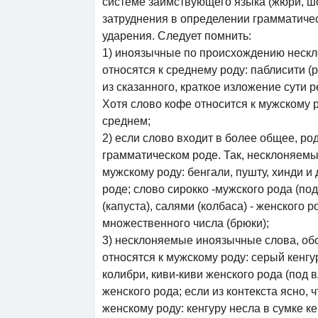
системе заимствующего языка (жюри, шосс
затруднения в определении грамматичес
ударения. Следует помнить:
1) иноязычные по происхождению неск
относятся к среднему роду: паблисити (
из сказанного, краткое изложение сути р
Хотя слово кофе относится к мужскому р
среднем;
2) если слово входит в более общее, ро
грамматическом роде. Так, несклоняемы
мужскому роду: бенгали, пушту, хинди и 
роде; слово сирокко -мужского рода (по
(капуста), салями (колбаса) - женского 
множественного числа (брюки);
3) несклоняемые иноязычные слова, обо
относятся к мужскому роду: серый кенгу
колибри, киви-киви женского рода (под в
женского рода; если из контекста ясно, 
женскому роду: кенгуру несла в сумке 