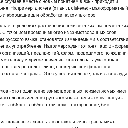
е случаев вместе с новым понятием в язык приходит и
е. Например: дискета (от англ. diskette) - малоформатный
ль информации для обработки на компьютере.
астает в условиях расширения политических, экономических
й. С течением времени многие из заимствованных слов
м русского языка, становятся изменяемыми в соответствии
т их употребление. Например: аудит (от англ. audit) - форм
ю организаций, предприятий, фирм, проводимого по желани
имея в виду и другое значение этого слова: аудиторская
шатель, следователь) - лицо, проверяющее финансово-
 основе контракта. Это существительное, как и слово аудит
лов - это подчинение заимствованных неизменяемых имён
м словоизменения русского языка: кепи - кепка, папуа -
е - лоббист - лоббистский, пике - пикирование, беж -
имствованные слова так и остаются «иностранцами» в