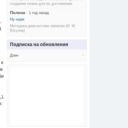
создания плана для их достижения.
Полина
·
1 год назад
Ну норм
,
Методика диагностики эмпатии (И. М.
д
Юсупов)
Подписка на обновления
Дзен
 к
ем
би
),
о: