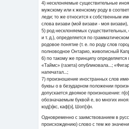
4) несклоняемые существительные иноя
мужскому или к женскому роду в соответ
леди; то же относится к собственным и
слова визави (мой визави - моя визави),
5) род несклоняемых существительных, 
и т. д.), определяется по грамматическ
родовое понятие (т. е. по роду слов горо
полноводное Онтарио, живописный Капри
6) по такому же принципу определяется
«Таймс» (газета) опубликовала...; «Фига
напечатал...;
7) произношение иностранных слов имее
буквы о в безударном положении произноситс
допускается двоякое произношение: п[о]эт 
обозначаемым буквой е, во многих иноя
код[э]кс, каф[э], Шоп[э]н.
Одновременно с заимствованием в русс
происхождению) слово с тем же значение