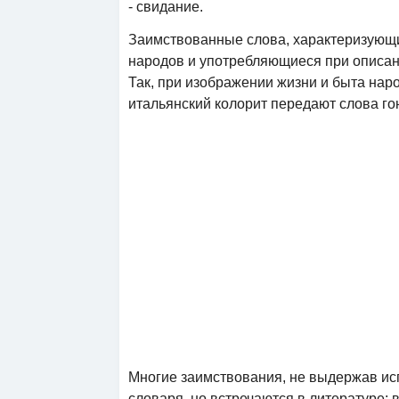
- свидание.
Заимствованные слова, характеризующ
народов и употребляющиеся при описани
Так, при изображении жизни и быта наро
итальянский колорит передают слова гонд
Многие заимствования, не выдержав ис
словаря, но встречаются в литературе: в