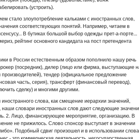
абелировать (устроить).
ем стало злоупотребление кальками с иностранных слов,
значения соответствующих понятий. Например, читаем в
сенсусу... В бутиках большой выбор одежды прет-а-порте...
риз, рейтинг основного кандидата на пост претендента
мики в России естественным образом пополнило нашу речь
рокер (посредник), дилер (лицо или фирма, выступающие н
и производителей), тендер (официальное предложение
нсовая часть, серия), трансферт (финансовый перевод),
ючить сделку) и многими другими.
и иностранного слова, как смещение иерархии значений,
к, наши словари иностранных слов дают следующие значен
ель. 2. Лицо, финансирующее мероприятие, организацию. В
чение не прижилось. Слово спонсор выступает в значении
либо». Подобный сдвиг произошел и в использовании слова
нес - это коммерческая деятельность, негосударственная