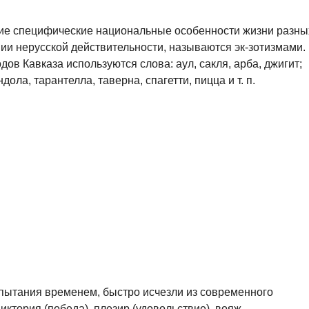
ие специфические национальные особенности жизни разны
и нерусской действительности, называются эк-зотизмами.
дов Кавказа используются слова: аул, сакля, арба, джигит;
ола, тарантелла, таверна, спагетти, пицца и т. п.
пытания временем, быстро исчезли из современного
иктория (победа), плезир (удовольствие), вояж