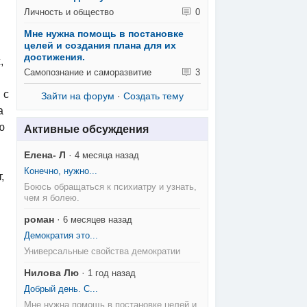
Личность и общество
0
Мне нужна помощь в постановке
целей и создания плана для их
достижения.
,
Самопознание и саморазвитие
3
 с
Зайти на форум
·
Создать тему
а
ю
Активные обсуждения
Елена- Л
·
4 месяца назад
Конечно, нужно...
,
Боюсь обращаться к психиатру и узнать,
чем я болею.
роман
·
6 месяцев назад
Демократия это...
Универсальные свойства демократии
Нилова Лю
·
1 год назад
Добрый день. С...
Мне нужна помощь в постановке целей и