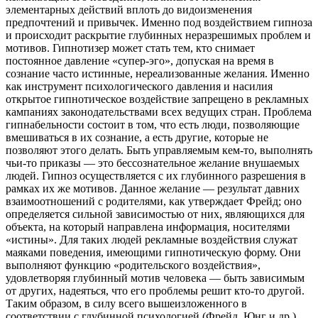
элементарных действий вплоть до видоизменения
предпочтений и привычек. Именно под воздействием гипноза
и происходит раскрытие глубинных неразрешимых проблем и
мотивов. Гипнотизер может стать тем, кто снимает
постоянное давление «супер-эго», допуская на время в
сознание часто истинные, нереализованные желания. Именно
как инструмент психологического давления и насилия
открытое гипнотическое воздействие запрещено в рекламных
кампаниях законодательствами всех ведущих стран. Проблема
гипнабельности состоит в том, что есть люди, позволяющие
вмешиваться в их сознание, а есть другие, которые не
позволяют этого делать. Быть управляемым кем-то, выполнять
чьи-то приказы — это бессознательное желание внушаемых
людей. Гипноз осуществляется с их глубинного разрешения в
рамках их же мотивов. Данное желание — результат давних
взаимоотношений с родителями, как утверждает Фрейд; оно
определяется сильной зависимостью от них, являющихся для
объекта, на который направлена информация, носителями
«истины». Для таких людей рекламные воздействия служат
маяками поведения, имеющими гипнотическую форму. Они
выполняют функцию «родительского воздействия»,
удовлетворяя глубинный мотив человека — быть зависимым
от других, надеяться, что его проблемы решит кто-то другой.
Таким образом, в силу всего вышеизложенного в
соответствии с глубинной психологией (Фрейд, Юнг и др.)