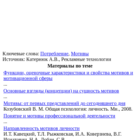
Ключевые слова:
Потребление
,
Мотивы
Источник:
Катернюк А.В., Рекламные технологии
Материалы по теме
Функции, оценочные характеристики и свойства мотивов и
мотивационной сферы
...
Основные взгляды (концепции) на сущность мотивов
...
Мотивы: от первых представлений до сегодняшнего дня
Козубовский В. М. Общая психология: личность. Мн., 2008.
Понятие и мотивы профессиональной деятельности
...
Направленность мотивов личности
И.Т. Кавецкий, Т.Л. Рыжковская, И.А. Коверзнева, В.Г.
Игнатович, Н.А. Лобан, С.В....