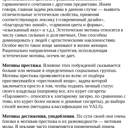
гармоничного сочетания с другими предметами. Иначе
говоря, главная задача рекламы в данном случае — выявить
отличительные эстетические свойства, применяя
соответствующую лексику («современный дизайн»,
«благородство линий», «гармония цвета и формы»,
«изысканный вкус» и т.д.). Эстетические мотивы относятся к
числу самых сильных и долговечных. Они способны
доминировать у людей с артистическими наклонностями.
Особое место такие вещи занимают в жизни женщин.
Рационально направленная стратегия, использующая
эстетические мотивы, осечек не дает.
Мотивы престижа
. Влияние этих побуждений сказывается
больше или меньше в определенных социальных группах.
Мотивы престижа проявляются во всем: от подбора
приглянувшейся «престижной вещи», задача которой
заключается просто в том, чтобы поднять личный статус
своего владельца (например все, кто курит сигареты
«Парламент», относятся к элитарному лагерю, по сравнению с
теми, кто курит более низкие и дешевые сигареты), до выбора
стилей жизни (методика классификации по VALS).
Мотивы достижения, уподобления
. По сути своей они очень
близки к мотивам престижа и их разновидности — мотивам
моды. В рекламе часто применяется проверенный прием,