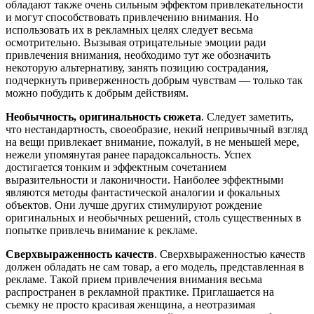
обладают также очень сильным эффектом привлекательности
и могут способствовать привлечению внимания. Но
использовать их в рекламных целях следует весьма
осмотрительно. Вызывая отрицательные эмоции ради
привлечения внимания, необходимо тут же обозначить
некоторую альтернативу, занять позицию сострадания,
подчеркнуть приверженность добрым чувствам — только так
можно побудить к добрым действиям.
Необычность, оригинальность сюжета
. Следует заметить,
что нестандартность, своеобразие, некий непривычный взгляд
на вещи привлекает внимание, пожалуй, в не меньшей мере,
нежели упомянутая ранее парадоксальность. Успех
достигается тонким и эффектным сочетанием
выразительности и лаконичности. Наиболее эффектными
являются методы фантастической аналогии и фокальных
объектов. Они лучше других стимулируют рождение
оригинальных и необычных решений, столь существенных в
попытке привлечь внимание к рекламе.
Сверхвыраженность качеств
. Сверхвыраженностью качеств
должен обладать не сам товар, а его модель, представленная в
рекламе. Такой прием привлечения внимания весьма
распространен в рекламной практике. Приглашается на
съемку не просто красивая женщина, а неотразимая