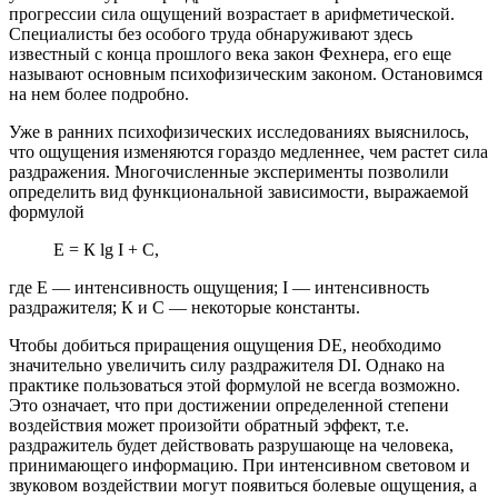
прогрессии сила ощущений возрастает в арифметической.
Специалисты без особого труда обнаруживают здесь
известный с конца прошлого века закон Фехнера, его еще
называют основным психофизическим законом. Остановимся
на нем более подробно.
Уже в ранних психофизических исследованиях выяснилось,
что ощущения изменяются гораздо медленнее, чем растет сила
раздражения. Многочисленные эксперименты позволили
определить вид функциональной зависимости, выражаемой
формулой
Е = К lg I + С,
где Е — интенсивность ощущения; I — интенсивность
раздражителя; К и С — некоторые константы.
Чтобы добиться приращения ощущения DE, необходимо
значительно увеличить силу раздражителя DI. Однако на
практике пользоваться этой формулой не всегда возможно.
Это означает, что при достижении определенной степени
воздействия может произойти обратный эффект, т.е.
раздражитель будет действовать разрушающе на человека,
принимающего информацию. При интенсивном световом и
звуковом воздействии могут появиться болевые ощущения, а