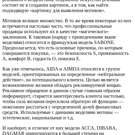
состоит не в создании картинок, а в том, как найти
подходящую «картинку для выявления мотивов».
Мотивов великое множество. В то же время некоторые из них
встречаются настолько часто, что профессиональные
продавцы используют их в качестве «магического»
заклинания. К таковым (наряду с приведенными выше
моделями) относится и французская модель SABONE.
Предполагается, что есть основные причины, по которым
совершаются покупки, — это безопасность S, привязанность
А, комфорт В, гордость О, новизна Е.
Как уже отмечалось, AIDA и AIMDA относятся к группе
моделей, ориентированных на определенное «нейтральное
действие», на потенциального клиента. Целью является
возникновение желания обладать рекламируемой вещью.
Рекламное обращение в данном случае главным образом
информирует, старается заинтересовать клиента настолько,
чтобы сила желания пересилила обратную ей функцию —
нежелание расстаться с определенной долей финансовых
средств. Используемые с данными моделями мотивы —
эстетические, национальные и т.д.
И наоборот, в отличие от них модели АССА, DIBABA,
DAGMAR ориентируются в большей степени на