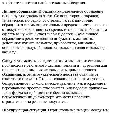
закрепляет в памяти наиболее важные сведения.
Личное обращение
. В рекламном деле личное обращение
используется довольно часто. Со всех сторон с экранов,
телевизоров, по радио, со страниц газет к вам лично
обращаются с самыми различными предложениями, начиная
от покупки эксклюзивных скрепок и заканчивая обещанием
сделать вашу жизнь счастливой и долгой. Само личное
обращение в рекламе должно побуждать к активным
действиям: купите, возьмите, приобретите, внимание,
остановись и подумай, новинка, только сегодня и только для
вас и т.д.
Следует упомянуть об одном важном замечании: если вы в
производстве рекламного фильма, плаката и т.д. решили для
привлечения внимания использовать пример личного
обращения, избегайте указующего перста (в отличие от
известного плаката). Это неосознанно воспринимается как
бесцеремонное психологическое давление, как вторжение в
персональное пространство зрителя, как подобие приказа —
такая форма воздействия неизбежно вызывает
психологический дискомфорт, что может повлиять
отрицательно на решение покупателя.
Шокирующая ситуация
. Отрицательные эмоции между тем