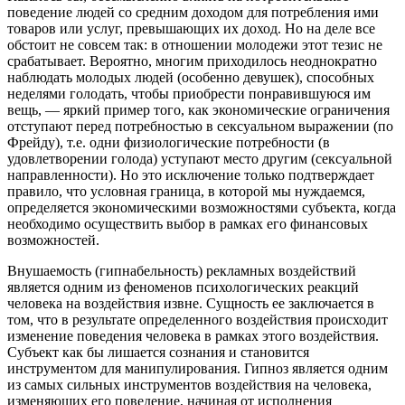
поведение людей со средним доходом для потребления ими
товаров или услуг, превышающих их доход. Но на деле все
обстоит не совсем так: в отношении молодежи этот тезис не
срабатывает. Вероятно, многим приходилось неоднократно
наблюдать молодых людей (особенно девушек), способных
неделями голодать, чтобы приобрести понравившуюся им
вещь, — яркий пример того, как экономические ограничения
отступают перед потребностью в сексуальном выражении (по
Фрейду), т.е. одни физиологические потребности (в
удовлетворении голода) уступают место другим (сексуальной
направленности). Но это исключение только подтверждает
правило, что условная граница, в которой мы нуждаемся,
определяется экономическими возможностями субъекта, когда
необходимо осуществить выбор в рамках его финансовых
возможностей.
Внушаемость (гипнабельность) рекламных воздействий
является одним из феноменов психологических реакций
человека на воздействия извне. Сущность ее заключается в
том, что в результате определенного воздействия происходит
изменение поведения человека в рамках этого воздействия.
Субъект как бы лишается сознания и становится
инструментом для манипулирования. Гипноз является одним
из самых сильных инструментов воздействия на человека,
изменяющих его поведение, начиная от исполнения