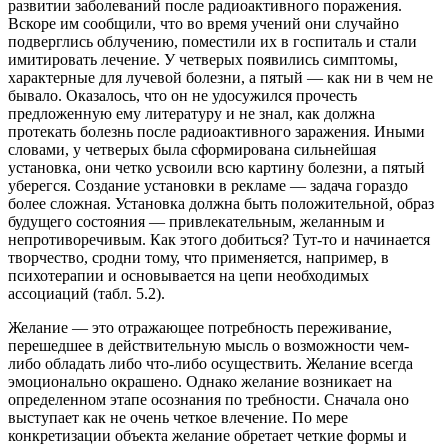
развитии заболеваний после радиоактивного поражения.
Вскоре им сообщили, что во время учений они случайно
подверглись облучению, поместили их в госпиталь и стали
имитировать лечение. У четверых появились симптомы,
характерные для лучевой болезни, а пятый — как ни в чем не
бывало. Оказалось, что он не удосужился прочесть
предложенную ему литературу и не знал, как должна
протекать болезнь после радиоактивного заражения. Иными
словами, у четверых была сформирована сильнейшая
установка, они четко усвоили всю картину болезни, а пятый
уберегся. Создание установки в рекламе — задача гораздо
более сложная. Установка должна быть положительной, образ
будущего состояния — привлекательным, желанным и
непротиворечивым. Как этого добиться? Тут-то и начинается
творчество, сродни тому, что применяется, например, в
психотерапии и основывается на цепи необходимых
ассоциаций (табл. 5.2).
Желание — это отражающее потребность переживание,
перешедшее в действительную мысль о возможности чем-
либо обладать либо что-либо осуществить. Желание всегда
эмоционально окрашено. Однако желание возникает на
определенном этапе осознания по требности. Сначала оно
выступает как не очень четкое влечение. По мере
конкретизации объекта желание обретает четкие формы и