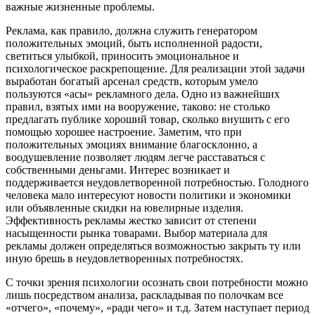
важные жизненные проблемы.
Реклама, как правило, должна служить генератором
положительных эмоций, быть исполненной радости,
светиться улыбкой, приносить эмоциональное и
психологическое раскрепощение. Для реализации этой задачи
выработан богатый арсенал средств, которым умело
пользуются «асы» рекламного дела. Одно из важнейших
правил, взятых ими на вооружение, таково: не столько
предлагать публике хороший товар, сколько внушить с его
помощью хорошее настроение. Заметим, что при
положительных эмоциях внимание благосклонно, а
воодушевление позволяет людям легче расставаться с
собственными деньгами. Интерес возникает и
поддерживается неудовлетворенной потребностью. Голодного
человека мало интересуют новости политики и экономики
или объявленные скидки на ювелирные изделия.
Эффективность рекламы жестко зависит от степени
насыщенности рынка товарами. Выбор материала для
рекламы должен определяться возможностью закрыть ту или
иную брешь в неудовлетворенных потребностях.
С точки зрения психологии осознать свои потребности можно
лишь посредством анализа, раскладывая по полочкам все
«отчего», «почему», «ради чего» и т.д. Затем наступает период