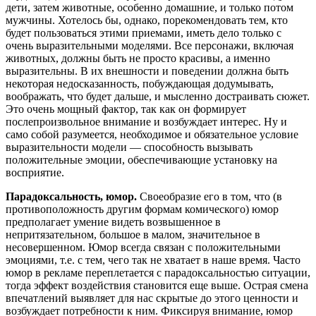
дети, затем животные, особенно домашние, и только потом
мужчины. Хотелось бы, однако, порекомендовать тем, кто
будет пользоваться этими приемами, иметь дело только с
очень выразительными моделями. Все персонажи, включая
животных, должны быть не просто красивы, а именно
выразительны. В их внешности и поведении должна быть
некоторая недосказанность, побуждающая додумывать,
воображать, что будет дальше, и мысленно достраивать сюжет.
Это очень мощный фактор, так как он формирует
послепроизвольное внимание и возбуждает интерес. Ну и
само собой разумеется, необходимое и обязательное условие
выразительности модели — способность вызывать
положительные эмоции, обеспечивающие установку на
восприятие.
Парадоксальность, юмор.
Своеобразие его в том, что (в
противоположность другим формам комического) юмор
предполагает умение видеть возвышенное в
непритязательном, большое в малом, значительное в
несовершенном. Юмор всегда связан с положительными
эмоциями, т.е. с тем, чего так не хватает в наше время. Часто
юмор в рекламе переплетается с парадоксальностью ситуации,
тогда эффект воздействия становится еще выше. Острая смена
впечатлений выявляет для нас скрытые до этого ценности и
возбуждает потребности к ним. Фиксируя внимание, юмор