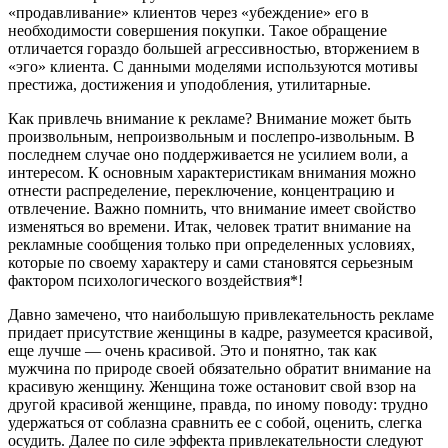
«продавливание» клиентов через «убеждение» его в
необходимости совершения покупки. Такое обращение
отличается гораздо большей агрессивностью, вторжением в
«эго» клиента. С данными моделями используются мотивы
престижа, достижения и уподобления, утилитарные.
Как привлечь внимание к рекламе? Внимание может быть
произвольным, непроизвольным и послепро-извольным. В
последнем случае оно поддерживается не усилием воли, а
интересом. К основным характеристикам внимания можно
отнести распределение, переключение, концентрацию и
отвлечение. Важно помнить, что внимание имеет свойство
изменяться во времени. Итак, человек тратит внимание на
рекламные сообщения только при определенных условиях,
которые по своему характеру и сами становятся серьезным
фактором психологического воздействия*!
Давно замечено, что наибольшую привлекательность рекламе
придает присутствие женщины в кадре, разумеется красивой,
еще лучше — очень красивой. Это и понятно, так как
мужчина по природе своей обязательно обратит внимание на
красивую женщину. Женщина тоже остановит свой взор на
другой красивой женщине, правда, по иному поводу: трудно
удержаться от соблазна сравнить ее с собой, оценить, слегка
осудить. Далее по силе эффекта привлекательности следуют