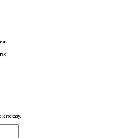
тво
тво
 к показу.