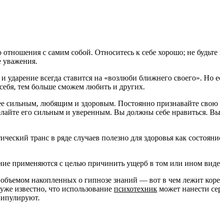
тношения с самим собой. Относитесь к себе хорошо; не будьте к
е уважения.
, и ударение всегда ставится на «возлюби ближнего своего». Но
себя, тем больше сможем любить и других.
лее сильным, любящим и здоровым. Постоянно признавайте свою
лайте его сильным и уверенным. Вы должны себе нравиться. В
тический транс в ряде случаев полезно для здоровья как состоя
ение применяются с целью причинить ущерб в том или ином виде
бъемом накопленных о гипнозе знаний — вот в чем лежит коре
 уже известно, что использование
психотехник
может нанести се
нипулируют.