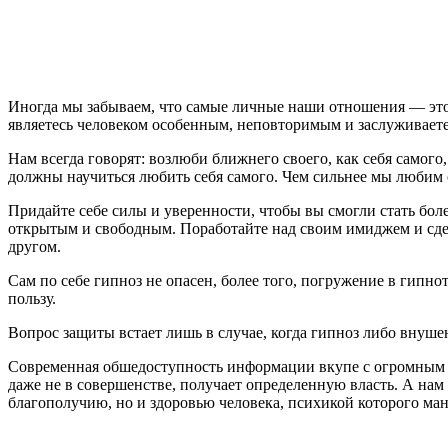
Иногда мы забываем, что самые личные наши отношения — это о
являетесь человеком особенным, неповторимым и заслуживает
Нам всегда говорят: возлюби ближнего своего, как себя самого
должны научиться любить себя самого. Чем сильнее мы любим 
Придайте себе силы и уверенности, чтобы вы смогли стать бо
открытым и свободным. Поработайте над своим имиджем и сде
другом.
Сам по себе гипноз не опасен, более того, погружение в гипно
пользу.
Вопрос защиты встает лишь в случае, когда гипноз либо внуш
Современная обшедоступность информации вкупе с огромным о
даже не в совершенстве, получает определенную власть. А нам
благополучию, но и здоровью человека, психикой которого ма