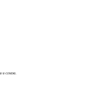
 и сглаза
.