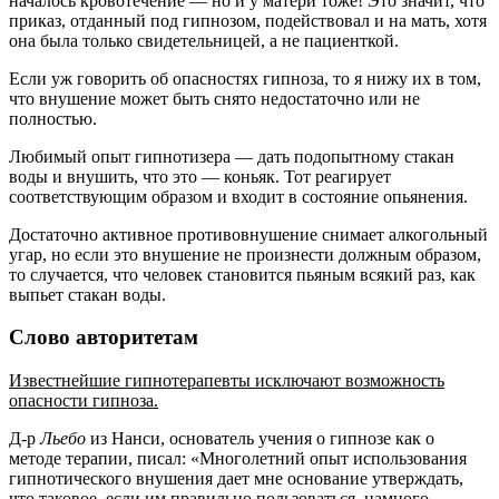
началось кровотечение — но и у матери тоже! Это значит, что
приказ, отданный под гипнозом, подействовал и на мать, хотя
она была только свидетельницей, а не пациенткой.
Если уж говорить об опасностях гипноза, то я нижу их в том,
что внушение может быть снято недостаточно или не
полностью.
Любимый опыт гипнотизера — дать подопытному стакан
воды и внушить, что это — коньяк. Тот реагирует
соответствующим образом и входит в состояние опьянения.
Достаточно активное противовнушение снимает алкогольный
угар, но если это внушение не произнести должным образом,
то случается, что человек становится пьяным всякий раз, как
выпьет стакан воды.
Слово авторитетам
Известнейшие гипнотерапевты исключают возможность
опасности гипноза.
Д-р
Льебо
из Нанси, основатель учения о гипнозе как о
методе терапии, писал: «Многолетний опыт использования
гипнотического внушения дает мне основание утверждать,
что таковое, если им правильно пользоваться, намного