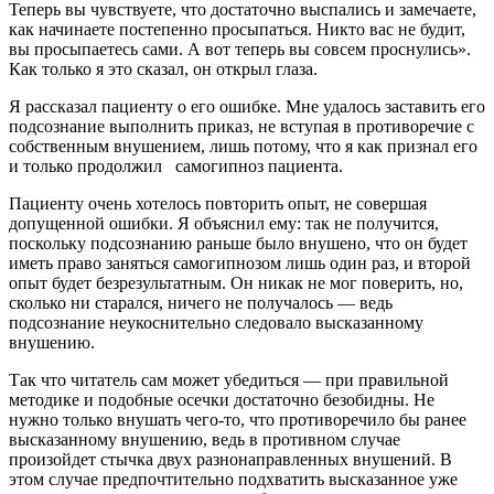
Теперь вы чувствуете, что достаточно выспались и замечаете,
как начинаете постепенно просыпаться. Никто вас не будит,
вы просыпаетесь сами. А вот теперь вы совсем проснулись».
Как только я это сказал, он открыл глаза.
Я рассказал пациенту о его ошибке. Мне удалось заставить его
подсознание выполнить приказ, не вступая в противоречие с
собственным внушением, лишь потому, что я как признал его
и только продолжил самогипноз пациента.
Пациенту очень хотелось повторить опыт, не совершая
допущенной ошибки. Я объяснил ему: так не получится,
поскольку подсознанию раньше было внушено, что он будет
иметь право заняться самогипнозом лишь один раз, и второй
опыт будет безрезультатным. Он никак не мог поверить, но,
сколько ни старался, ничего не получалось — ведь
подсознание неукоснительно следовало высказанному
внушению.
Так что читатель сам может убедиться — при правильной
методике и подобные осечки достаточно безобидны. Не
нужно только внушать чего-то, что противоречило бы ранее
высказанному внушению, ведь в противном случае
произойдет стычка двух разнонаправленных внушений. В
этом случае предпочтительно подхватить высказанное уже