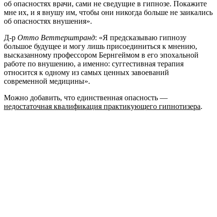
об опасностях врачи, сами не сведущие в гипнозе. Покажите
мне их, и я внушу им, чтобы они никогда больше не заикались
об опасностях внушения».
Д-р
Отто Веттерштранд
: «Я предсказываю гипнозу
большое будущее и могу лишь присоединиться к мнению,
высказанному профессором Бернгеймом в его эпохальной
работе по внушению, а именно: суггестивная терапия
относится к одному из самых ценных завоеваний
современной медицины».
Можно добавить, что единственная опасность —
недостаточная квалификация практикующего гипнотизера
.