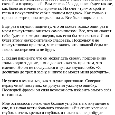
свежей и отдохнувшей. Вам теперь 23 года, и все будет так же,
как было до начала эксперимента. На счет «три» откройте
глаза и почувствуйте себя в полном порядке». Как только я
произнес «три», она открыла глаза. Все было нормально.
Еще раз я внушил пациенту, что он может только один раз в
моем присутствии заняться самогипнозом. Все, что он скажет
себе, будет так же достоверно, как если бы это сказал я. И он
будет этому неукоснительно следовать. Поскольку я не
присутствовал при этом, мне казалось, что никакой беды от
такого эксперимента не будет.
Я сказал пациенту, что он может дать своему подсознанию
только одно задание, а мне должен сказать при этом, что
именно. Но он не послушался и тут же внушил себе: «Я
досчитаю до трех и засну, и ничто не может меня разбудить».
Не успел я вмешаться, как это уже произошло. Совершив
неразумный поступок, он допустил ужасную ошибку.
Последней фразой он снял возможность избавить самого себя
от гипноза.
Мне оставалось только еще больше углубить его внушение о
сне, и я начал вести больного словами: «Вы спите крепко и
глубоко, очень крепко и глубоко, и никто вас не разбудит.