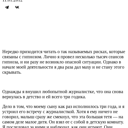
Нередко приходится читать о так называемых рисках, которые
связаны с гипнозом. Лично я провел несколько тысяч сеансов
гипноза, и ни разу не возникло опасной ситуации. Однако в
начале моей деятельности я два раза дал маху и не стану этого
скрывать.
Однажды я внушил любопытной журналистке, что она снова
вернулась в детство и ей всего три годика.
Дело в том, что моему сыну как раз исполнилось три года, и я
устроил его встречу с журналисткой. Хотя я ему ничего не
говорил, малыш сразу же смекнул, что эта большая тетя — на
самом деле малое дитя. Он взял ее с собой в детскую комнату.
Я последовал за ними и наблюдал, как они играют. Они