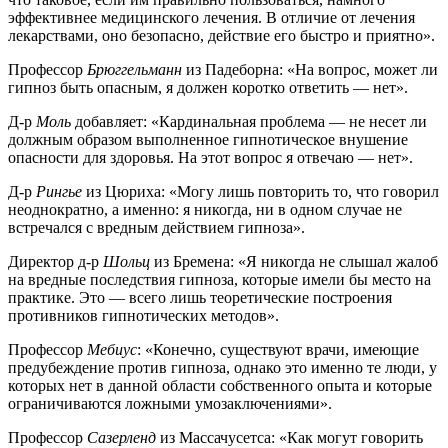
эффективнее медицинского лечения. В отличие от лечения
лекарствами, оно безопасно, действие его быстро и приятно».
Профессор
Брюггельманн
из Падеборна: «На вопрос, может ли
гипноз быть опасным, я должен коротко ответить — нет».
Д-р
Моль
добавляет: «Кардинальная проблема — не несет ли
должным образом выполненное гипнотическое внушение
опасности для здоровья. На этот вопрос я отвечаю — нет».
Д-р
Рингье
из Цюриха: «Могу лишь повторить то, что говорил
неоднократно, а именно: я никогда, ни в одном случае не
встречался с вредным действием гипноза».
Директор д-р
Шольц
из Бремена: «Я никогда не слышал жалоб
на вредные последствия гипноза, которые имели бы место на
практике. Это — всего лишь теоретические построения
противников гипнотических методов».
Профессор
Мебиус
: «Конечно, существуют врачи, имеющие
предубеждение против гипноза, однако это именно те люди, у
которых нет в данной области собственного опыта и которые
ограничиваются ложными умозаключениями».
Профессор
Сазерленд
из Массачусетса: «Как могут говорить