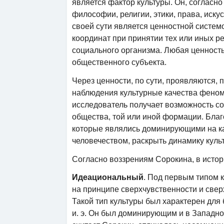
является фактор культуры. Он, согласно
философии, религии, этики, права, искус
своей сути является ценностной системо
координат при принятии тех или иных р
социального организма. Любая ценность 
общественного субъекта.
Через ценности, по сути, проявляются,
наблюдения культурные качества феном
исследователь получает возможность со
общества, той или иной формации. Благ
которые являлись доминирующими на как
человечеством, раскрыть динамику куль
Согласно воззрениям Сорокина, в истор
Идеациональный
. Под первым типом к
на принципе сверхчувственности и свер
Такой тип культуры был характерен для б
и. э. Он был доминирующим и в Западн