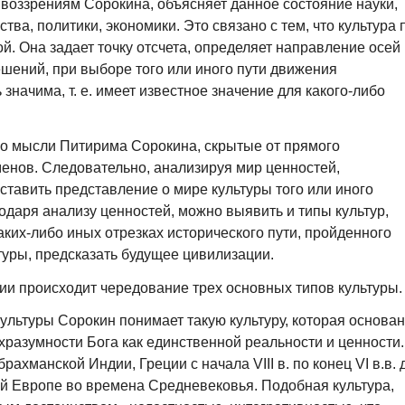
 воззрениям Сорокина, объясняет данное состояние науки,
ства, политики, экономики. Это связано с тем, что культура 
й. Она задает точку отсчета, определяет направление осей
ешений, при выборе того или иного пути движения
значима, т. е. имеет известное значение для какого-либо
 по мысли Питирима Сорокина, скрытые от прямого
енов. Следовательно, анализируя мир ценностей,
ставить представление о мире культуры того или иного
одаря анализу ценностей, можно выявить и типы культур,
их-либо иных отрезках исторического пути, пройденного
туры, предсказать будущее цивилизации.
ии происходит чередование трех основных типов культуры.
ультуры Сорокин понимает такую культуру, которая основа
хразумности Бога как единственной реальности и ценности.
рахманской Индии, Греции с начала VIII в. по конец VI в.в. 
ой Европе во времена Средневековья. Подобная культура,