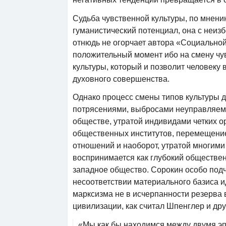
Судьба чувственной культуры, по мнени
гуманистический потенциал, она с неизб
отнюдь не огорчает автора «Социальной 
положительный момент ибо на смену чу
культуры, который и позволит человеку 
духовного совершенства.
Однако процесс смены типов культуры 
потрясениями, выбросами неуправляемо
обществе, утратой индивидами четких о
общественных институтов, перемещени
отношений и наоборот, утратой многими
воспринимается как глубокий обществе
западное общество. Сорокин особо подче
несоответствии материального базиса ид
марксизма не в исчерпанности резерва
цивилизации, как считал Шпенглер и дру
«Мы как бы находимся между двумя э