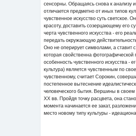
сенсорны. Обращаясь снова к анализу и
отличается предметно от иных типов кул
чувственное искусство суть светское. О
красоту, доставить созерцающему его с
черта чувственного искусства - его реа
передать окружающую действительность
Оно не оперирует символами, а ставит 
которая свойственна фотографической п
особенность чувственного искусства - е
культура) является чувственным по свое
чувственному, считает Сорокин, соверш
постепенное вытеснение идеалистическ
человеческого бытия. Вершины в своем р
XX вв. Пройдя точку расцвета, она стан
момента начинается ее закат, разложен
место новому типу культуры - идеацион