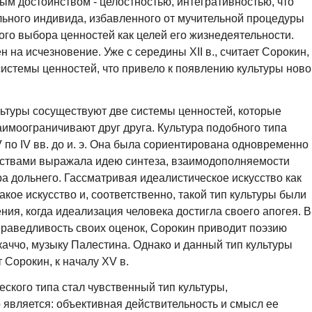
ым достоинством - целостностью, интегративностью, что
льного индивида, избавленного от мучительной процедуры
го выбора ценностей как целей его жизнедеятельности.
 на исчезновение. Уже с середины XII в., считает Сорокин,
истемы ценностей, что привело к появлению культуры ново
льтуры сосуществуют две системы ценностей, которые
аимоограничивают друг друга. Культура подобного типа
 по IV вв. до и. э. Она была сориентирована одновременно
едствами выражала идею синтеза, взаимодополняемости
а дольнего. Гассматривая идеалистическое искусство как
акое искусство и, соответственно, такой тип культуры были
ия, когда идеализация человека достигла своего апогея. В
раведливость своих оценок, Сорокин приводит поэзию
каччо, музыку Палестина. Однако и данный тип культуры
 Сорокин, к началу XV в.
ского типа стал чувственный тип культуры,
является: объективная действительность и смысл ее