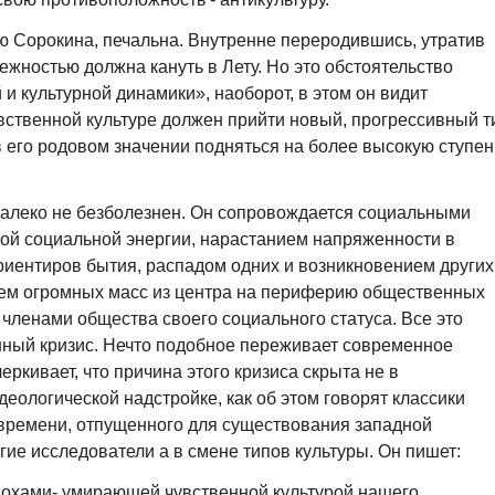
ю Сорокина, печальна. Внутренне переродившись, утратив
ежностью должна кануть в Лету. Но это обстоятельство
и культурной динамики», наоборот, в этом он видит
вственной культуре должен прийти новый, прогрессивный т
в его родовом значении подняться на более высокую ступен
далеко не безболезнен. Он сопровождается социальными
й социальной энергии, нарастанием напряженности в
риентиров бытия, распадом одних и возникновением других
ем огромных масс из центра на периферию общественных
 членами общества своего социального статуса. Все это
нный кризис. Нечто подобное переживает современное
ркивает, что причина этого кризиса скрыта не в
еологической надстройке, как об этом говорят классики
 времени, отпущенного для существования западной
гие исследователи а в смене типов культуры. Он пишет:
похами- умирающей чувственной культурой нашего