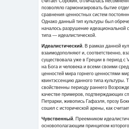
считает Сорокин, отличалась несомненн
позволяло гармонизировать бытие отде
сравнения ценностных систем постоянно
Однако данный тип культуры был обречен
началось разрушение идеациональной с
типа — идеалистической.
Идеалистический
. В рамках данной ку
взаимодополняют и, соответственно, вз
существовала уже в Греции в период с V
на Бога и человека и всеми своими ср
ценностей мира горнего ценностями мир
квинтэссенцию данного типа культуры. Т
свойственны периоду раннего Возрожден
качестве примеров, подтверждающих сп
Петрарки, живопись Гафаэля, прозу Бок
сошел с исторической арены, как считает
Чувственный
. Преемником идеалистиче
основополагающим принципом которого 