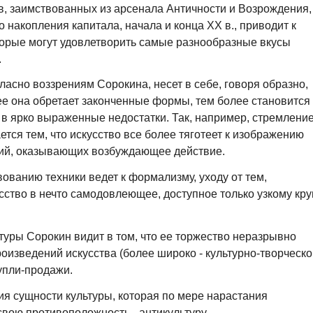
, заимствованных из арсенала Античности и Возрождения,
накопления капитала, начала и конца XX в., приводит к
торые могут удовлетворить самые разнообразные вкусы
.
гласно воззрениям Сорокина, несет в себе, говоря образно,
ее она обретает законченные формы, тем более становится
 в ярко выраженные недостатки. Так, например, стремление
тся тем, что искусство все более тяготеет к изображению
лий, оказывающих возбуждающее действие.
ванию техники ведет к формализму, уходу от тем,
тво в нечто самодовлеющее, доступное только узкому кру
туры Сорокин видит в том, что ее торжество неразрывно
оизведений искусства (более широко - культурно-творческо
упли-продажи.
я сущности культуры, которая по мере нарастания
вою противоположность - антикультуру.