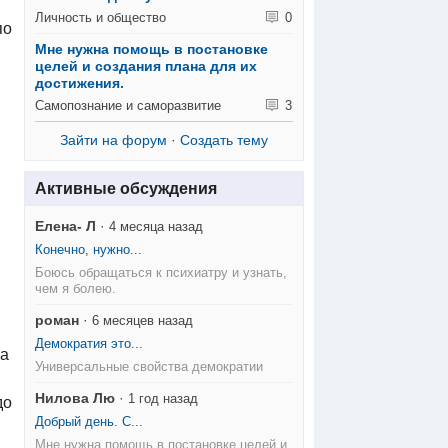
Личность и общество
0
по
Мне нужна помощь в постановке
целей и создания плана для их
достижения.
Самопознание и саморазвитие
3
Зайти на форум
·
Создать тему
Активные обсуждения
Елена- Л
·
4 месяца назад
Конечно, нужно...
Боюсь обращаться к психиатру и узнать,
чем я болею.
роман
·
6 месяцев назад
Демократия это...
на
Универсальные свойства демократии
Нилова Лю
·
1 год назад
до
Добрый день. С...
Мне нужна помощь в постановке целей и