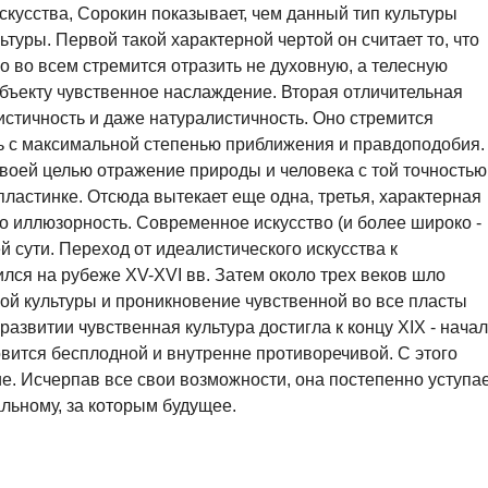
скусства, Сорокин показывает, чем данный тип культуры
ьтуры. Первой такой характерной чертой он считает то, что
но во всем стремится отразить не духовную, а телесную
убъекту чувственное наслаждение. Вторая отличительная
листичность и даже натуралистичность. Оно стремится
 с максимальной степенью приближения и правдоподобия.
своей целью отражение природы и человека с той точностью
ластинке. Отсюда вытекает еще одна, третья, характерная
го иллюзорность. Современное искусство (и более широко -
й сути. Переход от идеалистического искусства к
ился на рубеже XV-XVI вв. Затем около трех веков шло
ой культуры и проникновение чувственной во все пласты
азвитии чувственная культура достигла к концу XIX - нача
овится бесплодной и внутренне противоречивой. С этого
ие. Исчерпав все свои возможности, она постепенно уступа
альному, за которым будущее.