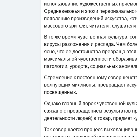
использование художественных приемов
Средневековья и эпохи первоначального 
появлению произведений искусства, ко
массового зрителя, читателя, слушателя
В то же время чувственная культура, со
вирусы разложения и распада. Чем бол
ясно, что ее достоинства превращаются
максимальной чувственности оборачивае
патологии, уродств, социальных анома
Стремление к постоянному совершенство
волнующих миллионы, превращает искусс
посвященных.
Однако главный порок чувственной куль
связано с превращением результатов пр
деятельности людей) в товар, предмет к
Так совершается процесс выхолащивани
негативных тенденций превращается в с