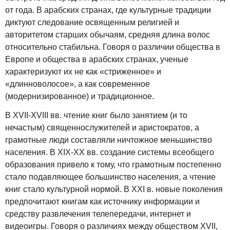
от года. В арабских странах, где культурные традиции
диктуют следование освященным религией и
авторитетом старших обычаям, средняя длина волос
относительно стабильна. Говоря о различии общества в
Европе и общества в арабских странах, ученые
характеризуют их не как «стриженное» и
«длинноволосое», а как современное
(модернизированное) и традиционное.
В XVII-XVIII вв. чтение книг было занятием (и то
нечастым) священнослужителей и аристократов, а
грамотные люди составляли ничтожное меньшинство
населения. В XIX-XX вв. создание системы всеобщего
образования привело к тому, что грамотным постепенно
стало подавляющее большинство населения, а чтение
книг стало культурной нормой. В XXI в. новые поколения
предпочитают книгам как источнику информации и
средству развлечения телепередачи, интернет и
видеоигры. Говоря о различиях между обществом XVII,