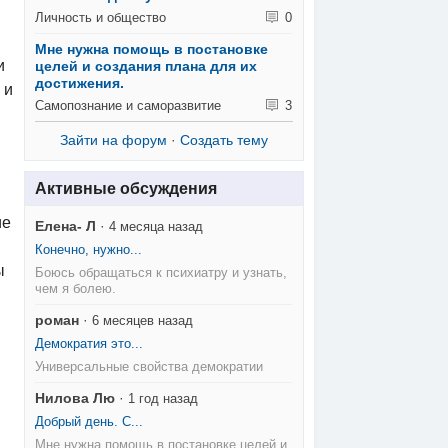
Личность и общество
0
Мне нужна помощь в постановке
и
целей и создания плана для их
достижения.
 и
Самопознание и саморазвитие
3
Зайти на форум
·
Создать тему
Активные обсуждения
ие
Елена- Л
·
4 месяца назад
Конечно, нужно...
ы
Боюсь обращаться к психиатру и узнать,
чем я болею.
роман
·
6 месяцев назад
Демократия это...
Универсальные свойства демократии
Нилова Лю
·
1 год назад
Добрый день. С...
Мне нужна помощь в постановке целей и