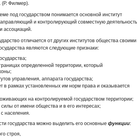
(Р. Филмер).
еме под государством понимается основной институт
направляющий и контролирующий совместную деятельность
и ассоциаций.
ударство отличается от других институтов общества своими
осударства являются следующие признаки:
осударства;
в границах определенной территории, который
коны;
утов управления, аппарата государства;
ет в рамках установленных им норм права и оказывается
проживающих на контролируемой государством территории;
силы от имени общества и в его интересах;
 с населения.
ти государства можно выделить его основные
функции
:
го строя,