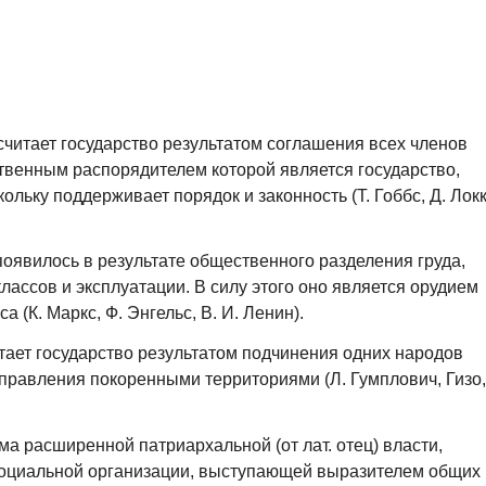
считает государство результатом соглашения всех членов
твенным распорядителем которой является государство,
ольку поддерживает порядок и законность (Т. Гоббс, Д. Локк
появилось в результате общественного разделения груда,
лассов и эксплуатации. В силу этого оно является орудием
 (К. Маркс, Ф. Энгельс, В. И. Ленин).
итает государство результатом подчинения одних народов
правления покоренными территориями (Л. Гумплович, Гизо,
рма расширенной патриархальной (от лат. отец) власти,
оциальной организации, выступающей выразителем общих