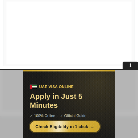
Условия публикации
|
Контакты
|
Про
проект
|
Соглашение
|
Конфиденциальность
© «PSYERA»