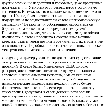
другим различные недостатки и греховные, даже преступные
поступки и т. п. У многих это превращается в устойчивую
тенденцию. Возможно, что в каждом конкретном случае они
правы. Но подобная чрезмерная критичность вызывает
подозрение: а не осуществляет ли человек психологическую
самозащиту? Не против ли собственных недостатков он
борется таким косвенным, опосредованным путем?
Психология доказывает, что во многих случаях дело обстоит
именно так. Человек проецирует собственные мотивы,
качества, цели и черты другим и обвиняет других в том, в чем
он виноват сам. Подобные процессы часто возникают также в
межгрупповых и межэтнических отношениях.
Следующий пример убедительно доказывает существование
межгрупповых, в том числе межрасовых и межэтнических
проекций. В среде белых бизнесменов США широко
распространено мнение, согласно которому капиталисты
еврейской национальности нечестны, имеют клановые
склонности и т. п. Так ли это на самом деле? Социально-
психологические исследования показали, что те белые
бизнесмены, которые наиболее энергично защищают эту
точку зрения, допускают в своей деятельности больше
правонарушений и нарушений моральных принципов, чем те,
у которых нет подобного мнения о евреях. В таких случаях
подобная проекция является средством сокрытия собственных