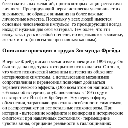
бессознательных желаний, против которых защищается сама
личность. Проецирующий нереалистически увеличивает их
значимость, не обращая внимания на более важные
личностные качества. Поскольку у всех людей имеются
основные человеческие импульсы, то проецирующий всегда
находит нужный для себя материал. Тем более, что эти
импульсы, пусть в слабой степени, но выражаются в мимике,
жестах и т. п. (по всем экспрессивным каналам).
Описание проекции в трудах Зигмунда Фрейда
Впервые Фрейд писал о механизме проекции в 1896 году. Он
был тогда на подступах к открытию психоанализа. Он знал,
что чисто психический механизм вытеснения объясняет
истерические симптомы, а использование механизмов
сопротивления и перенесения позволяет добиваться
терапевтического эффекта. (Обо всем этом он написал в
«Этюдах об истерии», опубликованных в 1895 году в
соавторстве с Йозефом Брейером. Эту первую форму
объяснения, затрагивающую только особенности симптомов,
он распространяет ан все остальные психоневрозы. При
истерии - вытеснение конфликта и конверсия в истерические
симптомы; при навязчивых состояниях - перемещение
чувства вины, отрицание реальности в галлюцинациях