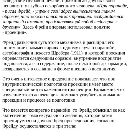
вследствие глубокой печали; проекция ан других своей
ненависти у глубоко оскорбленного человека. «
При паранойе,
- писал Фрейд, - упрек в свой адрес вытесняется таким
образом, что можно описать как проекцию: возбуждается
защитный симптом, представляющий собой недоверие к
другому
». Здесь Фрейд впервые использовал понятие
«проекция».
Фрейд разъяснил суть этого механизма и расширил его
понимание в комментариях к одному случаю паранойи,
автобиографии некоего Шребера (1911), в которой проекция
определяется следующим образом: внутреннее восприятие
подавляется, а его содержание, после некоторой деформации,
возвращается в сознание в форме внешнего восприятия.
Это очень интересное определение показывает, что при
внутрипсихической подготовке проекции имеет место
специальный вид искажения интроспекции. Возможно, что
изучение этого аспекта дела поможет углубить понимание
проекции и процесса ее подготовки.
Что касается конкретно паранойи, то Фрейд объяснил ее как
вытеснение гомосексуального желания, которое затем
проецируется на других. Бред преследования, согласно
Фрейду, осуществляется в три этапа: