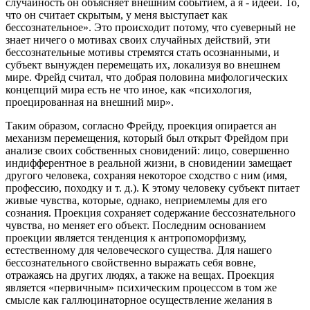
случайность он объясняет внешним событием, а я - идеей. То,
что он считает скрытым, у меня выступает как
бессознательное». Это происходит потому, что суеверный не
знает ничего о мотивах своих случайных действий, эти
бессознательные мотивы стремятся стать осознанными, и
субъект вынужден перемещать их, локализуя во внешнем
мире. Фрейд считал, что добрая половина мифологических
концепций мира есть не что иное, как «психология,
проецированная на внешний мир».
Таким образом, согласно Фрейду, проекция опирается ан
механизм перемещения, который был открыт Фрейдом при
анализе своих собственных сновидений: лицо, совершенно
индифферентное в реальной жизни, в сновидении замещает
другого человека, сохраняя некоторое сходство с ним (имя,
профессию, походку и т. д.). К этому человеку субъект питает
живые чувства, которые, однако, неприемлемы для его
сознания. Проекция сохраняет содержание бессознательного
чувства, но меняет его объект. Последним основанием
проекции является тенденция к антропоморфизму,
естественному для человеческого существа. Для нашего
бессознательного свойственно выражать себя вовне,
отражаясь на других людях, а также на вещах. Проекция
является «первичным» психическим процессом в том же
смысле как галлюцинаторное осуществление желания в