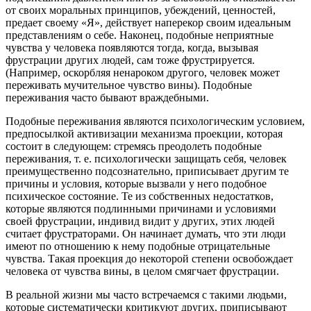
от своих моральных принципов, убеждений, ценностей,
предает своему «Я», действует наперекор своим идеальным
представлениям о себе. Наконец, подобные неприятные
чувства у человека появляются тогда, когда, вызывая
фрустрации других людей, сам тоже фрустрируется.
(Например, оскорбляя ненароком другого, человек может
переживать мучительное чувство вины). Подобные
переживания часто бывают враждебными.
Подобные переживания являются психологическим условием,
предпосылкой активизации механизма проекции, которая
состоит в следующем: стремясь преодолеть подобные
переживания, т. е. психологически защищать себя, человек
преимущественно подсознательно, приписывает другим те
причины и условия, которые вызвали у него подобное
психическое состояние. Те из собственных недостатков,
которые являются подлинными причинами и условиями
своей фрустрации, индивид видит у других, этих людей
считает фрустраторами. Он начинает думать, что эти люди
имеют по отношению к нему подобные отрицательные
чувства. Такая проекция до некоторой степени освобождает
человека от чувства вины, в целом смягчает фрустрации.
В реальной жизни мы часто встречаемся с такими людьми,
которые систематически критикуют других, приписывают