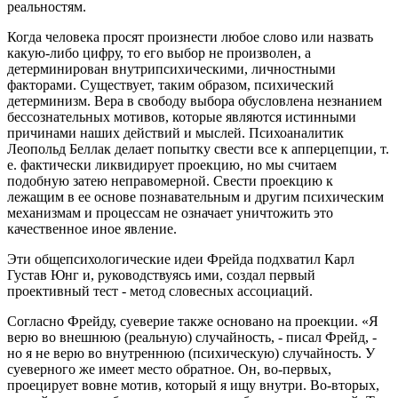
реальностям.
Когда человека просят произнести любое слово или назвать
какую-либо цифру, то его выбор не произволен, а
детерминирован внутрипсихическими, личностными
факторами. Существует, таким образом, психический
детерминизм. Вера в свободу выбора обусловлена незнанием
бессознательных мотивов, которые являются истинными
причинами наших действий и мыслей. Психоаналитик
Леопольд Беллак делает попытку свести все к апперцепции, т.
е. фактически ликвидирует проекцию, но мы считаем
подобную затею неправомерной. Свести проекцию к
лежащим в ее основе познавательным и другим психическим
механизмам и процессам не означает уничтожить это
качественное иное явление.
Эти общепсихологические идеи Фрейда подхватил Карл
Густав Юнг и, руководствуясь ими, создал первый
проективный тест - метод словесных ассоциаций.
Согласно Фрейду, суеверие также основано на проекции. «Я
верю во внешнюю (реальную) случайность, - писал Фрейд, -
но я не верю во внутреннюю (психическую) случайность. У
суеверного же имеет место обратное. Он, во-первых,
проецирует вовне мотив, который я ищу внутри. Во-вторых,