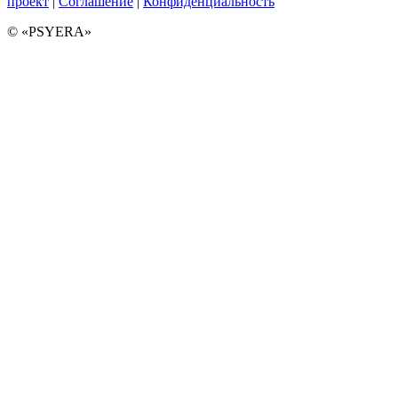
проект
|
Соглашение
|
Конфиденциальность
© «PSYERA»