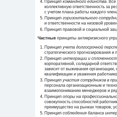
Принцип
командного единства
. Вс
коллективную ответственность за ре
с учетом плана работы каждого член
Принцип
горизонтального сотрудн
и ответственности на низовой уровен
Принцип правовой и социальной
за
Частные
принципы антикризисного упр
Принцип
учета долгосрочной перс
стратегического прогнозирования и 
Принцип
интеграции и сплоченнос
корпоративной, солидарной ответств
зависит от выживания организации, 
квалификации и уважения работников 
Принцип
участия сотрудников в пр
персонала организационным и техно
взаимопониманию менеджеров и рядо
Принцип
опоры на профессионально
совокупность способностей работник
преимущество на рынках товаров, ус
Принцип
соблюдения баланса инте