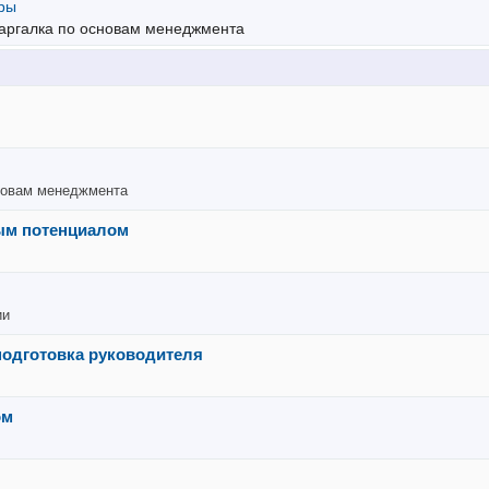
ры
паргалка по основам менеджмента
сновам менеджмента
ым потенциалом
ии
подготовка руководителя
ом