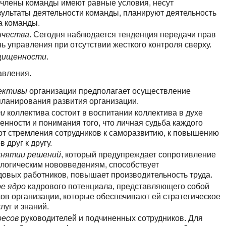
е члены команды имеют равные условия, несут
зультаты деятельности команды, планируют деятельность
а команды.
ичества
. Сегодня наблюдается тенденция передачи прав
ь управления при отсутствии жесткого контроля сверху.
щищенности
.
авления.
пективы
организации предполагает осуществление
планирования развития организации.
ти
коллектива состоит в воспитании коллектива в духе
енности и понимания того, что личная судьба каждого
от стремления сотрудников к саморазвитию, к повышению
друг к другу.
инятии решений
, который предупреждает сопротивление
логическим нововведениям, способствует
вых работников, повышает производительность труда.
е ядро
кадрового потенциала, представляющего собой
ов организации, которые обеспечивают ей стратегическое
луг и знаний.
ресов
руководителей и подчиненных сотрудников. Для