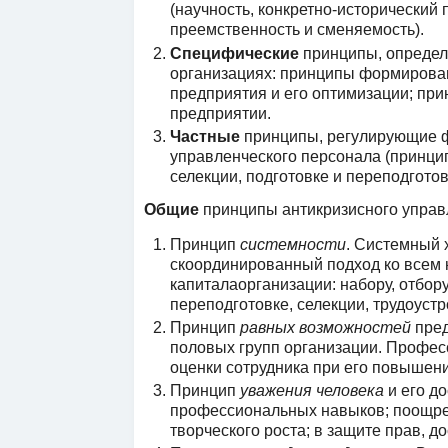
(научность, конкретно-исторический 
преемственность и сменяемость).
Специфические
принципы, определ
организациях: принципы формирован
предприятия и его оптимизации; пр
предприятии.
Частные
принципы, регулирующие ф
управленческого персонала (принцип
селекции, подготовке и переподготов
Общие
принципы антикризисного управ
Принцип
системности
. Системный 
скоординированный подход ко всем
капиталаорганизации: набору, отбору
переподготовке, селекции, трудоустр
Принцип
равных возможностей
пред
половых групп организации. Профес
оценки сотрудника при его повышени
Принцип
уважения человека
и его д
профессиональных навыков; поощрен
творческого роста; в защите прав, д