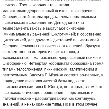
психозы. Третья координата – шкала
маниакально‑депрессивный психоз – шизофрения.
Середина этой шкалы представлена нормальными
психическими состояниями. Для одного типа
темперамента таковые выступают синтонией
(минимально выраженной циклотимией) и собственно
циклотимией, для другого – дистонией и шизотимией.
Средние величины психических отклонений образуют
соответственно истерию и психастению, а
максимальные – маниакально‑депрессивный психоз и
шизофрению. Четвертая координата образована тремя
типами телосложения: пикническим, атлетическим и
лептосомным. Заслуга Г. Айзенка состоит, во‑первых, в
подведении физиологической базы под чисто
психологические типы К. Юнга, и, во‑вторых, в том, что
все психологические проявления – нормальные и
патологические – рассматриваются как континуумы
значений, а не как крайние типы. Но и в этом случае