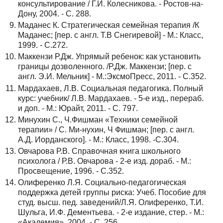
консультирование / Г.И. Колесникова. - Ростов-на-
Дону, 2004. - С. 288.
Маданес К. Стратегическая семейная терапия /К
Маданес; [пер. с англ. Т.В Снегиревой] - М.: Класс,
1999. - С.272.
Маккензи Р.Дж. Упрямый ребенок: как установить
границы дозволенного. /Р.Дж. Маккензи; [пер. с
англ. Э.И. Мельник] - М.:ЭксмоПресс, 2011. - С.352.
Мардахаев, Л.В. Социальная педагогика. Полный
курс: учебник/ Л.В. Мардахаев. - 5-е изд., перераб.
и доп. - М.: Юрайт, 2011. - С. 797.
Минухин С., Ч.Фишман «Техники семейной
терапии» / С. Ми-нухин, Ч Фишман; [пер. с англ.
А.Д. Иорданского]. - М.: Класс, 1998. -С.304.
Овчарова Р.В. Справочная книга школьного
психолога / Р.В. Овчарова - 2-е изд. дораб. - М.:
Просвещение, 1996. - С.352.
Олиференко Л.Я. Социально-педагогическая
поддержка детей группы риска: Учеб. Пособие для
студ. высш. пед. заведений/Л.Я. Олиференко, Т.И.
Шульга, И.Ф. Дементьева. - 2-е издание, стер. - М.:
«Академия», 2004. - С. 256.