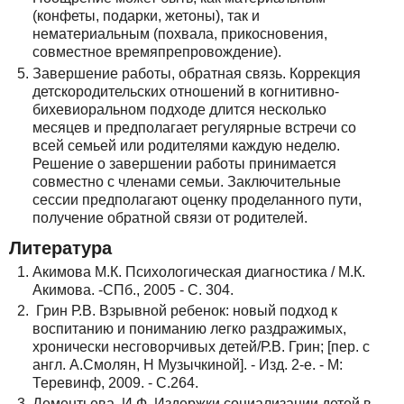
(конфеты, подарки, жетоны), так и
нематериальным (похвала, прикосновения,
совместное времяпрепровождение).
Завершение работы, обратная связь. Коррекция
детскородительских отношений в когнитивно-
бихевиоральном подходе длится несколько
месяцев и предполагает регулярные встречи со
всей семьей или родителями каждую неделю.
Решение о завершении работы принимается
совместно с членами семьи. Заключительные
сессии предполагают оценку проделанного пути,
получение обратной связи от родителей.
Литература
Акимова М.К. Психологическая диагностика / М.К.
Акимова. -СПб., 2005 - С. 304.
Грин Р.В. Взрывной ребенок: новый подход к
воспитанию и пониманию легко раздражимых,
хронически несговорчивых детей/Р.В. Грин; [пер. с
англ. А.Смолян, Н Музычкиной]. - Изд. 2-е. - М:
Теревинф, 2009. - С.264.
Дементьева, И.Ф. Издержки социализации детей в