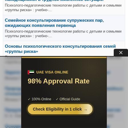
Психолого-педагогические технологии работы с детьми и семьями
«группы риска» : учебно-...
Семейное консультирование супружеских пар,
ожидающих появления первенца
Психолого-педагогические технологии работы с детьми и семьями
«группы риска» : учебно-...
Основы психологического консультирования семей
«группы риска»
Психолого-педагогические технологии работы с детьми и семьями
«группы риска» : учебно-...
Задачи оказания психологической помощи семье
Монина Г.Б., Психология управления персоналом
Прародители (бабушки и дедушки) в системе семейных
отношений
Монина Г.Б., Психология управления персоналом
Предупреждение и разрешение семейных конфликтов
Н. А. Лобан. Конфликтология УМК - Минск.: Изд-во МИУ, 2008
Основные подходы к профилактике и коррекции