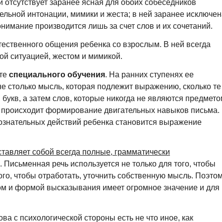
и отсутствует заранее ясная для обоих собеседников
ельной интонации, мимики и жеста; в ней заранее исключен
нимание производится лишь за счет слов и их сочетаний.
тественного общения ребенка со взрослым. В ней всегда
ой ситуацией, жестом и мимикой.
ате
специального обучения
. На ранних ступенях ее
е столько мысль, которая подлежит выражению, сколько те
 букв, а затем слов, которые никогда не являются предмет
ах происходит формирование двигательных навыков письма.
ознательных действий ребенка становится выражение
ставляет собой всегда полные, грамматически
. Письменная речь используется не только для того, чтобы
ого, чтобы отработать, уточнить собственную мысль. Поэто
ом и формой высказывания имеет огромное значение и для
ова с психологической стороны есть не что иное, как