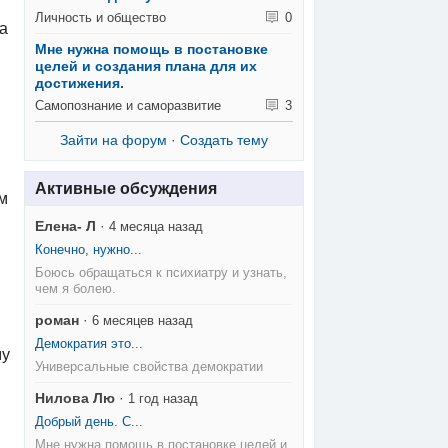
Личность и общество
0
а
Мне нужна помощь в постановке
целей и создания плана для их
достижения.
Самопознание и саморазвитие
3
Зайти на форум
·
Создать тему
Активные обсуждения
ом
Елена- Л
·
4 месяца назад
Конечно, нужно...
Боюсь обращаться к психиатру и узнать,
чем я болею.
роман
·
6 месяцев назад
Демократия это...
му
Универсальные свойства демократии
Нилова Лю
·
1 год назад
Добрый день. С...
Мне нужна помощь в постановке целей и