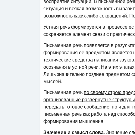
восприятия ситуации. В письменной реч
ситуация и всякая возможность выразит
возможность каких-либо сокращений. По
Устная речь формируется в процессе ес
сохраняется элемент связи с практическ
Письменная речь появляется в результ
формирования её предметом является н
технические средства написания звуков,
осознания в устной речи. На этих этап
Лишь значительно позднее предметом с
мыслей.
Письменная речь
по своему строю пред
организованные развернутые структуры
передать готовое сообщение, но и для т
письменная речь как работа над способ
формирования мышления.
Значение и смысл слова
. Значение сл