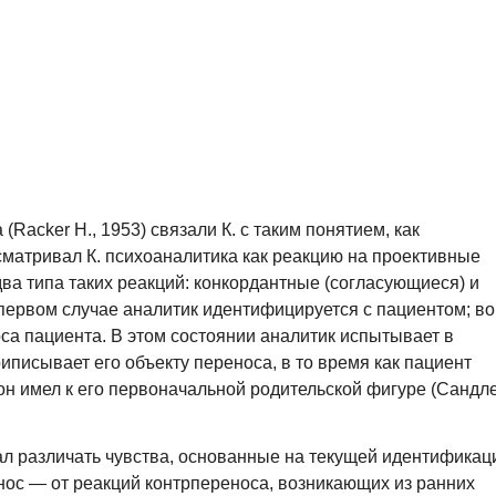
Racker H., 1953) связали К. с таким понятием, как
матривал К. психоаналитика как реакцию на проективные
ва типа таких реакций: конкордантные (согласующиеся) и
первом случае аналитик идентифицируется с пациентом; во
а пациента. В этом состоянии аналитик испытывает в
риписывает его объекту переноса, в то время как пациент
он имел к его первоначальной родительской фигуре (Сандл
агал различать чувства, основанные на текущей идентификац
нос — от реакций контрпереноса, возникающих из ранних