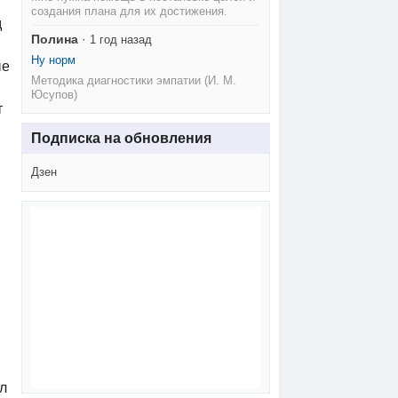
создания плана для их достижения.
д
Полина
·
1 год назад
Ну норм
ые
Методика диагностики эмпатии (И. М.
Юсупов)
т
Подписка на обновления
Дзен
л