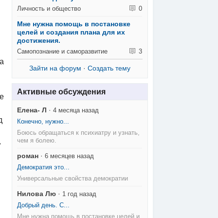
Личность и общество
0
Мне нужна помощь в постановке
целей и создания плана для их
достижения.
Самопознание и саморазвитие
3
а
Зайти на форум
·
Создать тему
Активные обсуждения
е
Елена- Л
·
4 месяца назад
д
Конечно, нужно...
Боюсь обращаться к психиатру и узнать,
чем я болею.
»
роман
·
6 месяцев назад
Демократия это...
Универсальные свойства демократии
Нилова Лю
·
1 год назад
Добрый день. С...
Мне нужна помощь в постановке целей и