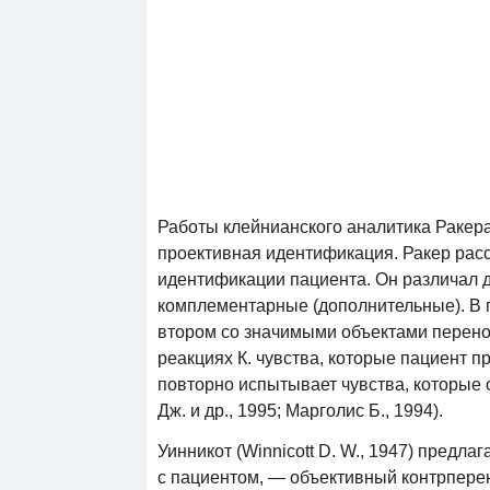
Работы клейнианского аналитика Ракера (
проективная идентификация. Ракер расс
идентификации пациента. Он различал д
комплементарные (дополнительные). В 
втором со значимыми объектами перенос
реакциях К. чувства, которые пациент п
повторно испытывает чувства, которые 
Дж. и др., 1995; Марголис Б., 1994).
Уинникот (Winnicott D. W., 1947) предл
с пациентом, — объективный контрпере