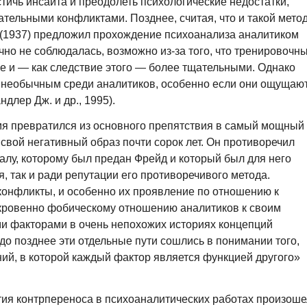
ичь инсайта и преодолеть психологические недостатки,
ельными конфликтами. Позднее, считая, что и такой мето
 (1937) предложил прохождение психоанализа аналитиком
чно не соблюдалась, возможно из-за того, что тренировочн
е и — как следствие этого — более тщательными. Однако
 необычным среди аналитиков, особенно если они ощущаю
ндлер Дж. и др., 1995).
емя превратился из основного препятствия в самый мощный
свой негативный образ почти сорок лет. Он противоречил
лу, которому был предан Фрейд и который был для него
, так и ради репутации его противоречивого метода.
конфликты, и особенно их проявление по отношению к
ткровенно фобическому отношению аналитиков к своим
и факторами в очень непохожих историях концепций
до позднее эти отдельные пути сошлись в понимании того,
ий, в которой каждый фактор является функцией другого»
тия контрпереноса в психоаналитических работах произоше