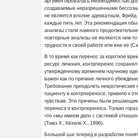
аргументировалась необходимостью дост
создаваемые неразрешенными бессознат
не является вполне адекватным, Фрейд
каждые пять лет. Эта рекомендация обы
анализы стали намного продолжительне
повторные анализы не являются чем-то
трудности в своей работе или вне ее (Са
В то время как перенос за короткое вр
ресурс лечения, контрперенос сохранял 
утвержденному временем научному идеа
важен как по причине личного убеждения
Требование преодолеть невротические 
пациенту в контрпереносе, привело к о
чувствам. Эти причины были решающим
переноса и контрпереноса. Только гораз
что «мы имеем дело с системой отношен
(Томэ Х., Кёхеле Х., 1996).
Большой шаг вперед в разработке поня