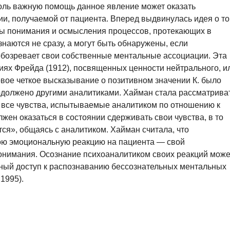
сколь важную помощь данное явление может оказать
и, получаемой от пациента. Вперед выдвинулась идея о то
нты понимания и осмысления процессов, протекающих в
знаются не сразу, а могут быть обнаружены, если
обозревает свои собственные ментальные ассоциации. Эта
иях Фрейда (1912), посвященных ценности нейтрального, и
вое четкое высказывание о позитивном значении К. было
родолжено другими аналитиками. Хайман стала рассматрива
 все чувства, испытываемые аналитиком по отношению к
лжен оказаться в состоянии сдерживать свои чувства, в то
тся», общаясь с аналитиком. Хайман считала, что
ою эмоциональную реакцию на пациента — свой
онимания. Осознание психоаналитиком своих реакций може
ьный доступ к распознаванию бессознательных ментальных
1995).