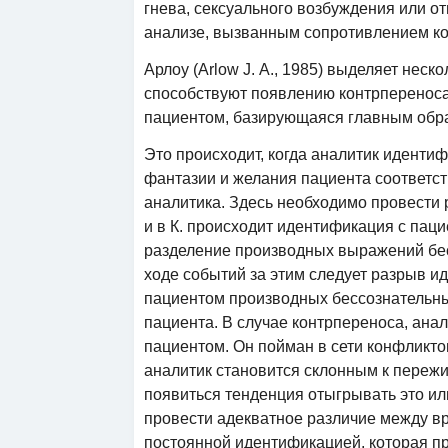
гнева, сексуального возбуждения или о
анализе, вызванным сопротивлением ко
Арлоу (Arlow J. А., 1985) выделяет нес
способствуют появлению контрпереноса
пациентом, базирующаяся главным обра
Это происходит, когда аналитик иденти
фантазии и желания пациента соответс
аналитика. Здесь необходимо провести 
и в К. происходит идентификация с пац
разделение производных выражений бе
ходе событий за этим следует разрыв и
пациентом производных бессознательн
пациента. В случае контрпереноса, ана
пациентом. Он пойман в сети конфликто
аналитик становится склонным к пережи
появиться тенденция отыгрывать это и
провести адекватное различие между вр
постоянной идентификацией, которая пр