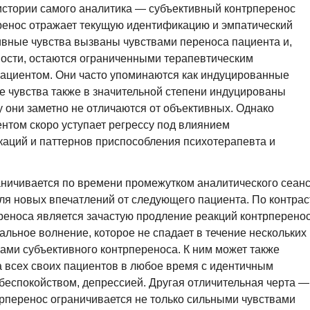
истории самого аналитика — субъективный контрперенос
еренос отражает текущую идентификацию и эмпатический
ивные чувства вызваны чувствами переноса пациента и,
ности, остаются ограниченными терапевтическим
ациентом. Они часто упоминаются как индуцированные
е чувства также в значительной степени индуцированы
 они заметно не отличаются от объективных. Однако
ентом скоро уступает регрессу под влиянием
аций и паттернов приспособления психотерапевта и
ничивается по времени промежутком аналитического сеанс
для новых впечатлений от следующего пациента. По контрас
реноса является зачастую продление реакций контрперено
уальное волнение, которое не спадает в течение нескольких
ками субъективного контрпереноса. К ним может также
на всех своих пациентов в любое время с идентичным
беспокойством, депрессией. Другая отличительная черта —
рперенос ограничивается не только сильными чувствами