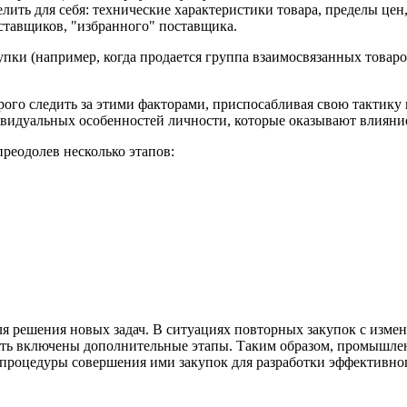
ить для себя: технические характеристики товара, пределы цен,
ставщиков, "избранного" поставщика.
ки (например, когда продается группа взаимосвязанных товаров
ого следить за этими факторами, приспосабливая свою тактику
видуальных особенностей личности, которые оказывают влияни
реодолев несколько этапов:
ля решения новых задач. В ситуациях повторных закупок с изме
ыть включены дополнительные этапы. Таким образом, промышлен
 процедуры совершения ими закупок для разработки эффективно