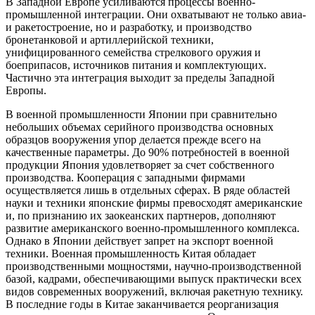
В Западной Европе усиливаются процессы военно-
промышленной интеграции. Они охватывают не только авиа-
и ракетостроение, но и разработку, и производство
бронетанковой и артиллерийской техники,
унифицированного семейства стрелкового оружия и
боеприпасов, источников питания и комплектующих.
Частично эта интеграция выходит за пределы Западной
Европы.
В военной промышленности Японии при сравнительно
небольших объемах серийного производства основных
образцов вооружения упор делается прежде всего на
качественные параметры. До 90% потребностей в военной
продукции Япония удовлетворяет за счет собственного
производства. Кооперация с западными фирмами
осуществляется лишь в отдельных сферах. В ряде областей
науки и техники японские фирмы превосходят американские
и, по признанию их заокеанских партнеров, дополняют
развитие американского военно-промышленного комплекса.
Однако в Японии действует запрет на экспорт военной
техники. Военная промышленность Китая обладает
производственными мощностями, научно-производственной
базой, кадрами, обеспечивающими выпуск практически всех
видов современных вооружений, включая ракетную технику.
В последние годы в Китае заканчивается реорганизация