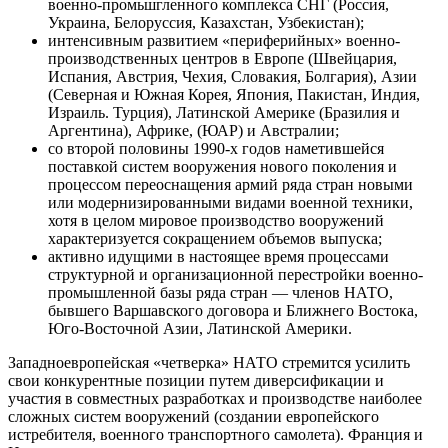
военно-промьшгленного комплекса СНГ (Россия,
Украина, Белоруссия, Казахстан, Узбекистан);
интенсивным развитием «периферийных» военно-
производственных центров в Европе (Швейцария,
Испания, Австрия, Чехия, Словакия, Болгария), Азии
(Северная и Южная Корея, Япония, Пакистан, Индия,
Израиль. Турция), Латинской Америке (Бразилия и
Аргентина), Африке, (ЮАР) и Австралии;
со второй половины 1990-х годов наметившейся
поставкой систем вооружения нового поколения и
процессом переоснащения армий ряда стран новыми
или модернизированными видами военной техники,
хотя в целом мировое производство вооружений
характеризуется сокращением объемов выпуска;
активно идущими в настоящее время процессами
структурной и организационной перестройки военно-
промышленной базы ряда стран — членов НАТО,
бывшего Варшавского договора и Ближнего Востока,
Юго-Восточной Азии, Латинской Америки.
Западноевропейская «четверка» НАТО стремится усилить
свои конкурентные позиции путем диверсификации и
участия в совместных разработках и производстве наиболее
сложных систем вооружений (создании европейского
истребителя, военного транспортного самолета). Франция и