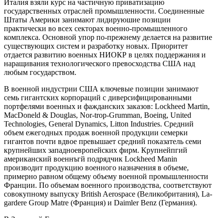
Италия взяли курс на частичную приватизацию
государственных отраслей промышленности. Соединенные
Штаты Америки занимают лидируюшие позиции
практически во всех секторах военно-промышленного
комплекса. Основной упор по-прежнему делается на развитие
существующих систем и разработку новых. Приоритет
отдается развитию военных НИОКР в целях поддержания и
наращивания технологического превосходства США над
любым государством.
В военной индустрии США ключевые позиции занимают
семь гигантских корпораций с диверсифицированными
портфелями военных и фажданских заказов: Lockheed Martin,
MacDoneld & Douglas, Nor-trop-Grumman, Boeing, United
Technologies, General Dynamics, Litton Industries. Средний
объем ежегодных продаж военной продукции семерки
гигантов почти вдвое превышает средний показатель семи
крупнейших западноевропейских фирм. Крупнейпгий
американский военнъгй подрядчик Lockheed Manin
производит продукцию военного назначения в объеме,
примерно равном общему объему военной промышленности
Франции. По объемам военного производства, соответствуют
совокупному выпуску British Aerospace (Великобритания), La-
gardere Group Matre (Франция) и Daimler Benz (Германия).