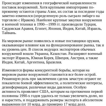
Происходят изменения в географической направленности
поставок вооружений. Хотя крупными импортерами по-
прежнему остаются страны Азии, их состав за последние годы
заметно изменился (определенную роль сыграло эмбарго на
торговлю с Ираком). Наиболее крупные закупки вооружения
и военной техники в 1990—1999 гг. производили Турция,
Саудовская Аравия, Египет, Япония, Индия, Китай, Израиль,
Тайвань.
На мировом рынке появились и новые поставщики оружия,
оказывающие влияние как на функционирование рынка, так и
на уровень цен. В список ведущих экспортеров обычных
вооружений вошли Украина, Казахстан. Расширяют военный
экспорт Израиль, Южная Корея, Швеция, Австрия, а также
Индия, Китай, Аргентина, Бразилия.
Изменяются формы конкурентной борьбы, которая на
мировом рынке вооружений становится все более острой.
Решающую роль при заключении сделок зачастую играют не
показатели боевой эффективности, а политические интересы,
дезинформация, различные виды давления. Особую
активность проявляют США, которым на протяжении первой
половины 1990-х годов удалось не только увеличить долю, но
и нарастить, и поддерживать размеры экспорта в абсолютном
выражении (от 10 млрд. до примерно 17 млрд долл.