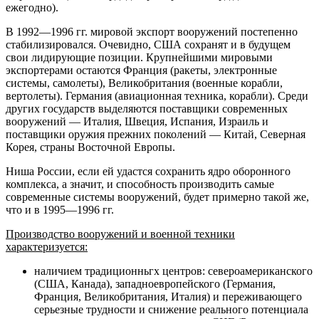
ежегодно).
В 1992—1996 гг. мировой экспорт вооружений постепенно
стабилизировался. Очевидно, США сохранят и в будущем
свои лидирующие позиции. Крупнейшими мировыми
экспортерами остаются Франция (ракеты, электронные
системы, самолеты), Великобритания (военные корабли,
вертолеты). Германия (авиационная техника, корабли). Среди
других государств выделяются поставщики современных
вооружений — Италия, Швеция, Испания, Израиль и
поставщики оружия прежних поколений — Китай, Северная
Корея, страны Восточной Европы.
Ниша России, если ей удастся сохранить ядро оборонного
комплекса, а значит, и способность производить самые
современные системы вооружений, будет примерно такой же,
что и в 1995—1996 гг.
Производство вооружений и военной техники
характеризуется:
наличием традиционньгх центров: североамериканского
(США, Канада), западноевропейского (Германия,
Франция, Великобритания, Италия) и переживающего
серьезные трудности и снижение реального потенциала