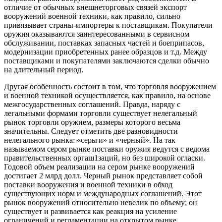
отличие от обычных внешнеторговых связей экспорт
вооружений военной техники, как правило, сильно
привязывает страны-импортеры к поставщикам. Покупатели
оружия оказываются заинтересованными в сервисном
обслуживании, поставках запасных частей и боеприпасов,
модернизации приобретенных ранее образцов и т.д. Между
поставщиками и покупателями заключаются сделки обычно
на длительный период.
Другая особенность состоит в том, что торговля вооружением
и военной техникой осуществляется, как правило, на основе
межгосударственных соглашений. Правда, наряду с
легальными формами торговли существует нелегальный
рынок торговли оружием, размеры которого весьма
значительны. Следует отметить две разновидности
нелегального рынка: «серьги» и «черный». На так
называемом сером рынке поставки оружия ведутся с ведома
правительственных оргаш1заций, но без широкой огласки.
Годовой объем реализации на сером рынке вооружений
достигает 2 млрд долл. Черный рынок представляет собой
поставки вооружения и военной техники в обход
существующих норм и международных соглашений. Этот
рынок вооружений относительно невелик по объему; он
существует и развивается как реакция на усиление
ограничений и регламентации на открытом рынке.