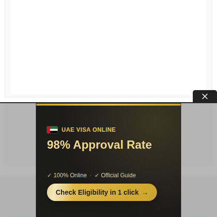
Условия публикации
|
Контакты
|
Про
проект
|
Соглашение
|
Конфиденциальность
© «PSYERA»