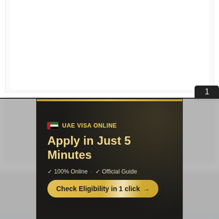
Условия публикации
|
Контакты
|
Про
проект
|
Соглашение
|
Конфиденциальность
© «PSYERA»