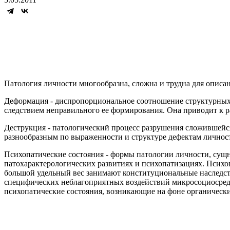
Патология личности многообразна, сложна и трудна для описа
Деформация - диспропорциональное соотношение структурных э
следствием неправильного ее формирования. Она приводит к 
Деструкция - патологический процесс разрушения сложившейся
разнообразным по выраженности и структуре дефектам личнос
Психопатические состояния - формы патологии личности, сущ
патохарактерологических развитиях и психопатизациях. Психоп
большой удельный вес занимают конституциональные наследств
специфических неблагоприятных воздействий микросоциосреды
психопатические состояния, возникающие на фоне органическ