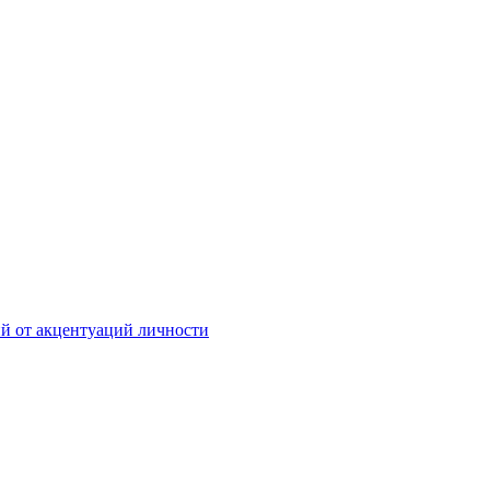
й от акцентуаций личности