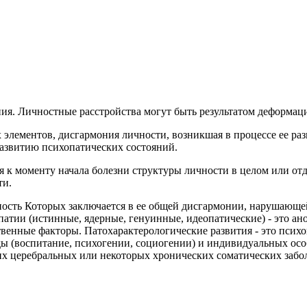
ния. Личностные расстройства могут быть результатом деформац
лементов, дисгармония личности, возникшая в процессе ее раз
развитию психопатических состояний.
 к моменту начала болезни структуры личности в целом или от
ти.
ность Которых заключается в ее общей дисгармонии, нарушающ
атии (истинные, ядерные, генуинные, идеопатические) - это ан
енные факторы. Патохарактерологические развития - это психо
 (воспитание, психогении, социогении) и индивидуальных особ
их церебральных или некоторых хронических соматических забо