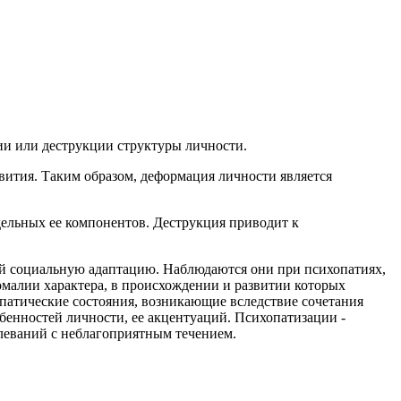
ии или деструкции структуры личности.
вития. Таким образом, деформация личности является
дельных ее компонентов. Деструкция приводит к
ей социальную адаптацию. Наблюдаются они при психопатиях,
омалии характера, в происхождении и развитии которых
патические состояния, возникающие вследствие сочетания
енностей личности, ее акцентуаций. Психопатизации -
леваний с неблагоприятным течением.