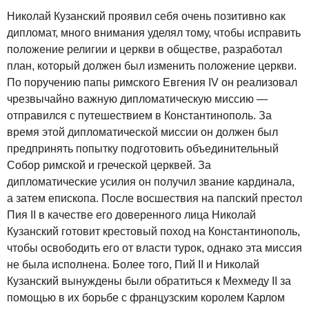
Николай Кузанский проявил себя очень позитивно как
дипломат, много внимания уделял тому, чтобы исправить
положение религии и церкви в обществе, разработал
план, который должен был изменить положение церкви.
По поручению папы римского Евгения IV он реализовал
чрезвычайно важную дипломатическую миссию —
отправился с путешествием в Константинополь. За
время этой дипломатической миссии он должен был
предпринять попытку подготовить объединительный
Собор римской и греческой церквей. За
дипломатические усилия он получил звание кардинала,
а затем епископа. После восшествия на папский престол
Пия II в качестве его доверенного лица Николай
Кузанский готовит крестовый поход на Константинополь,
чтобы освободить его от власти турок, однако эта миссия
не была исполнена. Более того, Пий II и Николай
Кузанский вынуждены были обратиться к Мехмеду II за
помощью в их борьбе с французским королем Карлом