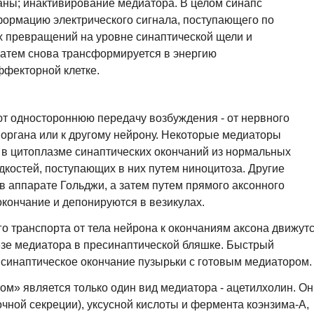
ны; инактивирование медиатора. В целом синапс
ормацию электрического сигнала, поступающего по
х превращений на уровне синаптической щели и
затем снова трансформируется в энергию
фекторной клетке.
т одностороннюю передачу возбуждения - от нервного
 органа или к другому нейрону. Некоторые медиаторы
 в цитоплазме синаптических окончаний из нормальных
дкостей, поступающих в них путем ниноцитоза. Другие
 в аппарате Гольджи, а затем путем прямого аксонного
окончание и депонируются в везикулах.
о транспорта от тела нейрона к окончаниям аксона движут
езе медиатора в пресинаптической бляшке. Быстрый
 синаптическое окончание пузырьки с готовым медиатором.
м» является только один вид медиатора - ацетилхолин. Он
очной секреции), уксусной кислоты и фермента коэнзима-А,