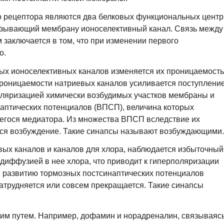
 рецептора являются два белковых функциональных центр
изывающий мембрану ионоселективный канал. Связь между
заключается в том, что при изменении первого
о.
вых ионоселективных каналов изменяется их проницаемость
проницаемости натриевых каналов усиливается поступлени
поляризацией химически возбудимых участков мембраны и
птических потенциалов (ВПСП), величина которых
егося медиатора. Из множества ВПСП вследствие их
ся возбуждение. Такие синапсы называют возбуждающими.
ых каналов и каналов для хлора, наблюдается избыточный
 диффузией в нее хлора, что приводит к гиперполяризации
 развитию тормозных постсинаптических потенциалов
атрудняется или совсем прекращается. Такие синапсы
ким путем. Например, дофамин и норадреналин, связываяс