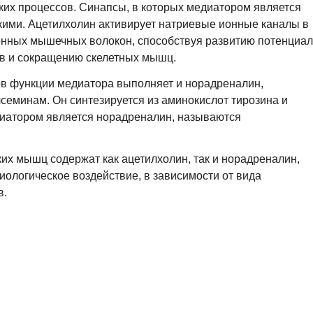
ких процессов. Синапсы, в которых медиатором является
кими. Ацетилхолин активирует натриевые ионные каналы в
енных мышечных волокон, способствуя развитию потенциа
ов и сокращению скелетных мышц.
ов функции медиатора выполняет и норадреналин,
лсеминам. Он синтезируется из аминокислот тирозина и
иатором является норадреналин, называются
их мышц содержат как ацетилхолин, так и норадреналин,
иологическое воздействие, в зависимости от вида
в.