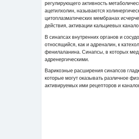
регулирующего активность метаболичес
ацетилхолин, называются холинергичес
цитоплазматических мембранах исчерч
действия, активации кальциевых канал
В синапсах внутренних органов и сосуд
относящийся, как и адреналин, к катехо
фенилаланина. Синапсы, в которых мед
адренергическими.
Варикозные расширения синапсов гладк
которые могут оказывать различное физ
активируемых ими рецепторов и канало