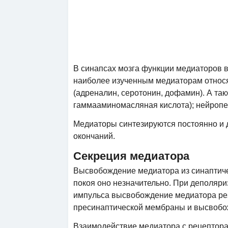
В синапсах мозга функции медиаторов 
наиболее изученным медиаторам относ
(адреналин, серотонин, дофамин). А так
гаммааминомасляная кислота); нейропепт
Медиаторы синтезируются постоянно и д
окончаний.
Секреция медиатора
Высвобождение медиатора из синаптиче
покоя оно незначительно. При деполяр
импульса высвобождение медиатора рез
пресинаптической мембраны и высвобо
Взаимодействие медиатора с рецептор