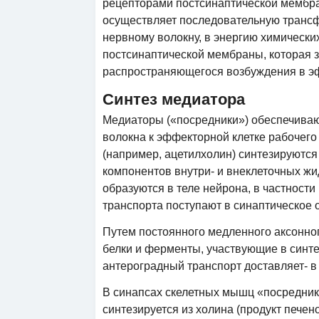
рецепторами постсинаптической мембра
осуществляет последовательную трансф
нервному волокну, в энергию химически
постсинаптической мембраны, которая 
распространяющегося возбуждения в эф
Синтез медиатора
Медиаторы («посредники») обеспечиваю
волокна к эффекторной клетке рабочего
(например, ацетилхолин) синтезируются
компонентов внутри- и внеклеточных жи
образуются в теле нейрона, в частности
транспорта поступают в синаптическое 
Путем постоянного медленного аксонног
белки и ферменты, участвующие в синт
антероградный транспорт доставляет- в
В синапсах скелетных мышц «посреднико
синтезируется из холина (продукт печен