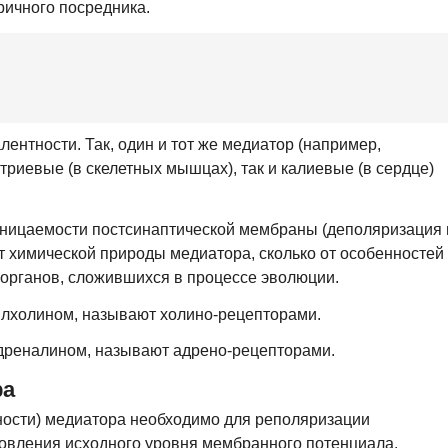
ричного посредника.
нтности. Так, один и тот же медиатор (например,
триевые (в скелетных мышцах), так и калиевые (в сердце)
оницаемости постсинаптической мембраны (деполяризация 
от химической природы медиатора, сколько от особенностей
 органов, сложившихся в процессе эволюции.
илхолином, называют холино-рецепторами.
дреналином, называют адрено-рецепторами.
ра
ности) медиатора необходимо для реполяризации
овления исходного уровня мембранного потенциала.