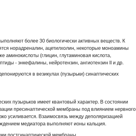
выполняют более 30 биологически активных веществ. К
ятся норадреналин, ацетилхолин, некоторые моноамины
же аминокислоты (глицин, глутаминовая кислота,
иды - энкефалины, нейротензин, ангиотензин II и др.
епонируются в везикулах (пузырьки) синаптических
ских пузырьков имеет квантовый характер. В состоянии
изации пресинаптической мембраны под влиянием нервного
ко усиливается. Взаимосвязь между деполяризацией
ждением медиатора выполняют ионы кальция.
ами постсинаптической мембраны.