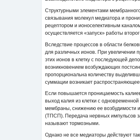
Структурными элементами мембранного
связывания молекул медиатора и прон
рецептором и ионоселективным каналом 
осуществляется «запуск» работы второг
Вследствие процессов в области белко
для различных ионов. При увеличении 
этих ионов в клетку с последующей де
возникновением возбуждающих постсина
пропорциональна количеству выделивш
суммации возникает распространяющее
Если повышается проницаемость калиев
выход калия из клетки с одновременной
мембраны, снижению ее возбудимости и
(ТПСП). Передача нервных импульсов з
называют тормозными.
Однако не все медиаторы действуют та