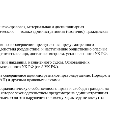
анско-правовая, материальная и дисциплинарная
ического — только административная (частично), гражданская
овных в совершении преступления, предусмотренного
 действия (бездействие) и наступившие общественно опасные
физическое лицо, достигшее возраста, установленного УК РФ.
ытии наказания, назначенного судом. Основанием к
смотренного УК РФ (ст. 8 УК РФ).
за совершенное административное правонарушение. Порядок и
АП) и другими правовыми актами.
циалистическую собственность, права и свободы граждан, на
 которое законодательством предусмотрена административная
ает, если эти нарушения по своему характеру не влекут за