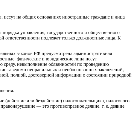
, несут на общих основаниях иностранные граждане и лица
 порядка управления, государственного и общественного
ой ответственности подлежат только должностные лица. К
еральных законов РФ предусмотрена административная
остные, физические и юридические лица несут
ю среду, невыполнение обязанностей по проведению
ение заведомо неправильных и необоснованных заключений,
нной, полной, достоверной информации о состоянии природной
ушения.
ие (действие или бездействие) налогоплательщика, налогового
 правонарушение — это противоправное деяние, т. е. деяние,