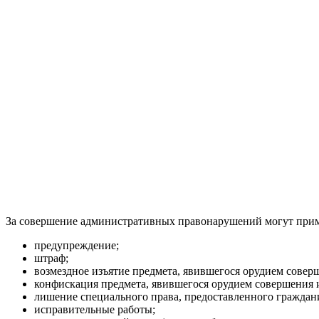
За совершение административных правонарушений могут прим
предупреждение;
штраф;
возмездное изъятие предмета, явившегося орудием сове
конфискация предмета, явившегося орудием совершения
лишение специального права, предоставленного граждани
исправительные работы;