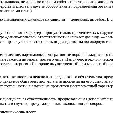
лательщиков, независимо от форм собственности, организационн
редставительства и другие обособленные подразделения организ
 агентами и т.п.).
лю специальных финансовых санкций — денежных штрафов. В свя
ущественного характера, принудительно применяемых к нарушит
ражданско-правовой ответственности включает два вида — возм
ко-правовую ответственность подразделяют на договорную и вн
яется деяние, нарушающее императивные нормы гражданского п
ые законом интересы третьего лица. Например, в экологической
естить потерпевшей стороне имущественный или моральный вре
тветственность за неисполнение денежного обязательства, пред
 денежное обязательство, уплатить проценты на его сумму за в
ветственности, а взыскание процентов носит зачетный характер
я субсидиарная ответственность, предполагающая дополнительн
льства в случаях, предусмотренных законом или договором.
ветственность
несут: