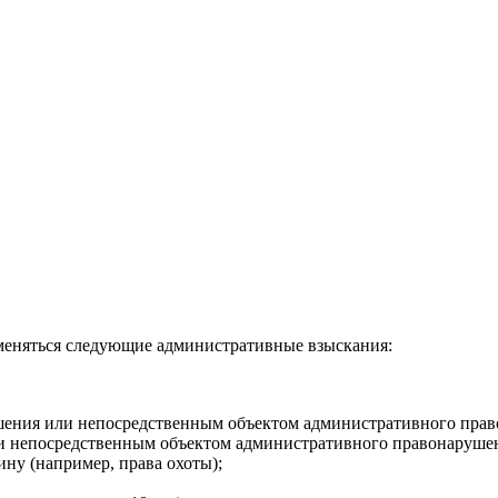
еняться следующие административные взыскания:
ршения или непосредственным объектом административного пра
 и непосредственным объектом административного правонаруше
ну (например, права охоты);