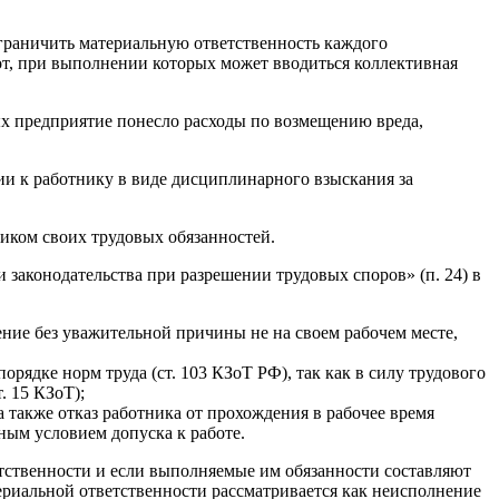
граничить материальную ответственность каждого
от, при выполнении которых может вводиться коллективная
ых предприятие понесло расходы по возмещению вреда,
ии к работнику в виде дисциплинарного взыскания за
ком своих трудовых обязанностей.
законодательства при разрешении трудовых споров» (п. 24) в
дение без уважительной причины не на своем рабочем месте,
рядке норм труда (ст. 103 КЗоТ РФ), так как в силу трудового
. 15 КЗоТ);
 также отказ работника от прохождения в рабочее время
ьным условием допуска к работе.
етственности и если выполняемые им обязанности составляют
ериальной ответственности рассматривается как неисполнение