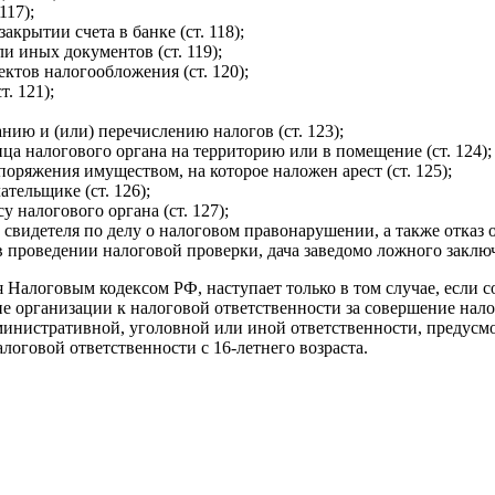
117);
крытии счета в банке (ст. 118);
и иных документов (ст. 119);
ктов налогообложения (ст. 120);
. 121);
ию и (или) перечислению налогов (ст. 123);
ца налогового органа на территорию или в помещение (ст. 124);
поряжения имуществом, на которое наложен арест (ст. 125);
тельщике (ст. 126);
 налогового органа (ст. 127);
свидетеля по делу о налоговом правонарушении, а также отказ от
 в проведении налоговой проверки, дача заведомо ложного заклю
 Налоговым кодексом РФ, наступает только в том случае, если 
ие организации к налоговой ответственности за совершение нал
инистративной, уголовной или иной ответственности, предусмо
алоговой ответственности с 16-летнего возраста.