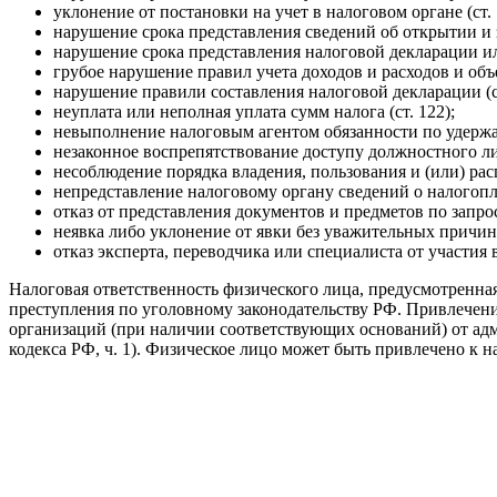
уклонение от постановки на учет в налоговом органе (ст. 
нарушение срока представления сведений об открытии и за
нарушение срока представления налоговой декларации ил
грубое нарушение правил учета доходов и расходов и объе
нарушение правили составления налоговой декларации (ст
неуплата или неполная уплата сумм налога (ст. 122);
невыполнение налоговым агентом обязанности по удержан
незаконное воспрепятствование доступу должностного ли
несоблюдение порядка владения, пользования и (или) рас
непредставление налоговому органу сведений о налогопла
отказ от представления документов и предметов по запросу
неявка либо уклонение от явки без уважительных причин 
отказ эксперта, переводчика или специалиста от участия
Налоговая ответственность физического лица, предусмотренная
преступления по уголовному законодательству РФ. Привлечен
организаций (при наличии соответствующих оснований) от адм
кодекса РФ, ч. 1). Физическое лицо может быть привлечено к н