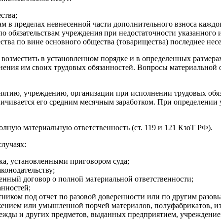
ства;
ам в пределах невнесенной части дополнительного взноса каждог
по обязательствам учреждения при недостаточности указанного 
ества по вине основного общества (товарищества) последнее несе
 возместить в установленном порядке и в определенных размер
нения им своих трудовых обязанностей. Вопросы материальной 
ятию, учреждению, организации при исполнении трудовых обяза
раничивается его средним месячным заработком. При определени
лную материальную ответственность (ст. 119 и 121 КзоТ РФ).
случаях:
ка, установленными приговором суда;
аконодательству;
енный договор о полной материальной ответственности;
анностей;
тником под отчет по разовой доверенности или по другим разов
нием или умышленной порчей материалов, полуфабрикатов, изде
ежды и других предметов, выданных предприятием, учреждением