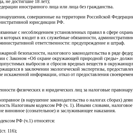
, не достигшие 18 лет);
дерации иностранного лица или лица без гражданства.
онарушения, совершенные на территории Российской Федерации
министративной юрисдикции РФ.
язанные с несоблюдением установленных правил в сфере охраны
ия которых входит в их служебные обязанности, административн
министративной ответственности: предупреждение и штраф.
ожарной безопасности, налогового законодательства в ряде фед
твии с Законом «Об охране окружающей природной среды» должн
 допустимых выбросов и сбросов вредных веществ в окружающу
ержащихся в заключении экологической экспертизы, предоставл
е искаженной информации, отказ от предоставления своевреме
енности физических и юридических лиц за налоговые правонар
правное (в нарушение законодательства о налогах сборах) деян
нность Налоговым кодексом РФ (ч. 1). Иными словами, налоговое
е виновное (сознательное) и заслуживающее наказания.
ексом РФ (ч.1) относятся:
т. 116);