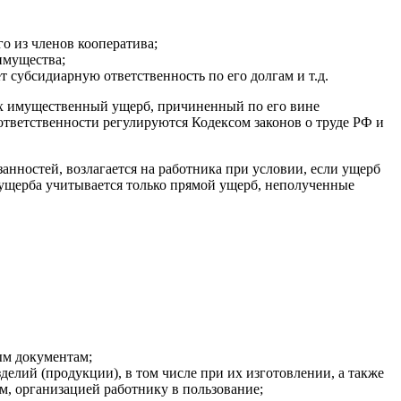
о из членов кооператива;
имущества;
т субсидиарную ответственность по его долгам и т.д.
ах имущественный ущерб, причиненный по его вине
ответственности регулируются Кодексом законов о труде РФ и
нностей, возлагается на работника при условии, если ущерб
и ущерба учитывается только прямой ущерб, неполученные
ым документам;
лий (продукции), в том числе при их изготовлении, а также
, организацией работнику в пользование;