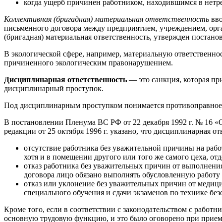
когда ущерб причинен работником, находившимся в нетре
Коллективная (бригадная) материальная ответственность
вво
письменного договора между предприятием, учреждением, орга
(бригадная) материальная ответственность, утвержден постан
В экологической сфере, например, материальную ответственно
причиненного экологическим правонарушением.
Дисциплинарная ответственность
— это санкция, которая пр
дисциплинарный проступок.
Под дисциплинарным проступком понимается противоправное 
В постановлении Пленума ВС РФ от 22 декабря 1992 г. № 16 «
редакции от 25 октября 1996 г. указано, что дисциплинарная 
отсутствие работника без уважительной причины на работ
хотя и в помещении другого или того же самого цеха, отдел
отказ работника без уважительных причин от выполнения 
договора лицо обязано выполнять обусловленную работу 
отказ или уклонение без уважительных причин от медици
специального обучения и сдачи экзаменов по технике без
Кроме того, если в соответствии с законодательством с работ
основную трудовую функцию, и это было оговорено при приеме 