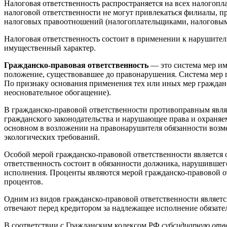
Налоговая ответственность распространяется на всех налогоп
налоговой ответственности не могут привлекаться филиалы, п
налоговых правоотношений (налогоплательщиками, налоговыми
Налоговая ответственность состоит в применении к нарушите
имущественный характер.
Гражданско-правовая ответственность
— это система мер им
положение, существовавшее до правонарушения. Система мер г
По признаку основания применения тех или иных мер гражданс
неосновательное обогащение).
В гражданско-правовой ответственности противоправным явл
гражданского законодательства и нарушающее права и охраняем
основном в возложении на правонарушителя обязанности возм
экологических требований.
Особой мерой гражданско-правовой ответственности является о
ответственность состоит в обязанности должника, нарушившего
исполнения. Проценты являются мерой гражданско-правовой от
процентов.
Одним из видов гражданско-правовой ответственности являетс
отвечают перед кредитором за надлежащее исполнение обязате
В соответствии с Гражданским кодексом РФ
субсидиарную от