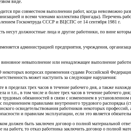
звом виде.
дится при совместном выполнении работ, когда невозможно раз
низацией и всеми членами коллектива (бригады). Перечень раб
овлением Госкомтруда СССР и ВЦСПС от 14 сентября 1981 г.
сть несут должностные лица и другие работники, по вине котор
именяется администрацией предприятия, учреждения, организац
виновное невыполнение или ненадлежащее выполнение работни
О некоторых вопросах применения судами Российской Федерации 
ответственность может наступить за следующие нарушения:
е в пределах трех часов в течение рабочего дня, а также нахож
а и т.п., в том числе и более трех часов в течение рабочего дня;
трудовых обязанностей в связи с изменением в установленном по
с подчинением правилами внутреннего трудового распорядка (ст
нского освидетельствования работников некоторых профессий, а
опасности и правилам эксплуатации, если это является обязател
ником должен быть заключен договор о полной материальной отв
на работу, то отказ работника заключить договор о полной мат