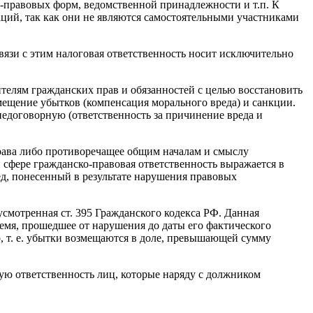
о-правовых форм, ведомственной принадлежности и т.п. К
аций, так как они не являются самостоятельными участниками
зи с этим налоговая ответственность носит исключительно
елям гражданских прав и обязанностей с целью восстановить
ещение убытков (компенсация морального вреда) и санкции.
едоговорную (ответственность за причинение вреда и
рава либо противоречащее общим началам и смыслу
 сфере гражданско-правовая ответственность выражается в
д, понесенный в результате нарушения правовых
усмотренная ст. 395 Гражданского кодекса РФ. Данная
ремя, прошедшее от нарушения до даты его фактического
, т. е. убытки возмещаются в доле, превышающей сумму
ую ответственность лиц, которые наряду с должником