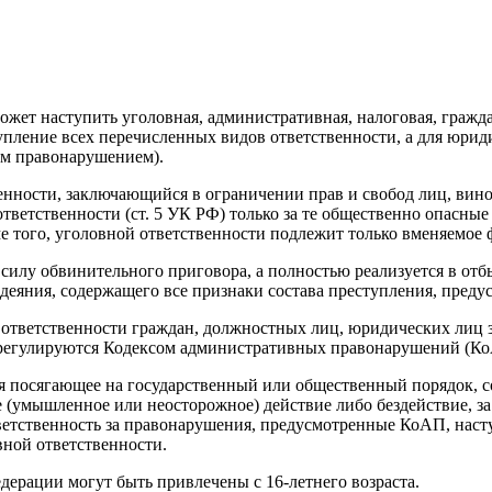
жет наступить уголовная, административная, налоговая, гражд
упление всех перечисленных видов ответственности, а для юрид
им правонарушением).
нности, заключающийся в ограничении прав и свобод лиц, вин
ветственности (ст. 5 УК РФ) только за те общественно опасные
е того, уголовной ответственности подлежит только вменяемое 
 силу обвинительного приговора, а полностью реализуется в отб
деяния, содержащего все признаки состава преступления, преду
ответственности граждан, должностных лиц, юридических лиц 
 регулируются Кодексом административных правонарушений (Ко
посягающее на государственный или общественный порядок, со
(умышленное или неосторожное) действие либо бездействие, за
ветственность за правонарушения, предусмотренные КоАП, наступ
вной ответственности.
ерации могут быть привлечены с 16-летнего возраста.