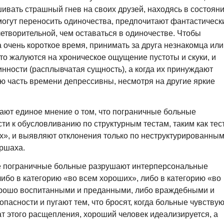
шивать страшный гнев на своих друзей, находясь в состоян
могут переносить одиночества, предпочитают фантастическ
летворительной, чем оставаться в одиночестве. Чтобы
на очень короткое время, принимать за друга незнакомца или
то жалуются на хроническое ощущение пустоты и скуки, и
нности (расплывчатая сущность), а когда их принуждают
ую часть времени депрессивны, несмотря на другие яркие
ют единое мнение о том, что пограничные больные
 к обусловливанию по структурным тестам, таким как тес
х», и выявляют отклонения только по неструктурированны
оршаха.
 пограничные больные разрушают интерперсональные
ибо в категорию «во всем хороших», либо в категорию «во
орошо воспитанными и преданными, либо враждебными и
пасности и пугают тем, что бросят, когда больные чувству
ат этого расщепления, хороший человек идеализируется, а