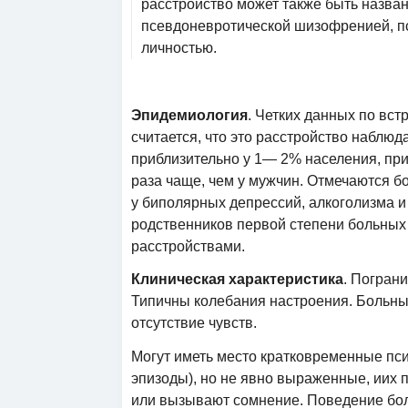
расстройство может также быть назва
псевдоневротической шизофренией, п
личностью.
Эпидемиология
. Четких данных по вст
считается, что это расстройство наблюд
приблизительно у 1— 2% населения, при
раза чаще, чем у мужчин. Отмечаются б
у биполярных депрессий, алкоголизма и
родственников первой степени больных
расстройствами.
Клиническая характеристика
. Погран
Типичны колебания настроения. Больные
отсутствие чувств.
Могут иметь место кратковременные пс
эпизоды), но не явно выраженные, иих
или вызывают сомнение. Поведение бо