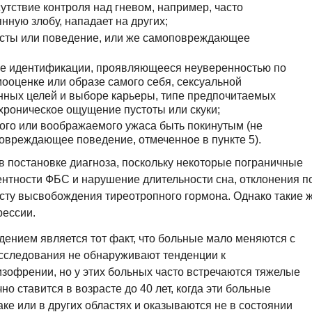
утствие контроля над гневом, например, часто
нную злобу, нападает на других;
есты или поведение, или же самоповреждающее
е идентификации, проявляющееся неуверенностью по
ооценке или образе самого себя, сексуальной
нных целей и выборе карьеры, типе предпочитаемых
хроническое ощущение пустоты или скуки;
ого или воображаемого ужаса быть покинутым (не
овреждающее поведение, отмеченное в пункте 5).
 постановке диагноза, поскольку некоторые пограничные
нтности ФБС и нарушение длительности сна, отклонения п
есту высвобождения тиреотропного гормона. Однако такие 
рессии.
ением является тот факт, что больные мало меняются с
сследования не обнаруживают тенденции к
зофрении, но у этих больных часто встречаются тяжелые
 ставится в возрасте до 40 лет, когда эти больные
аке или в других областях и оказываются не в состоянии