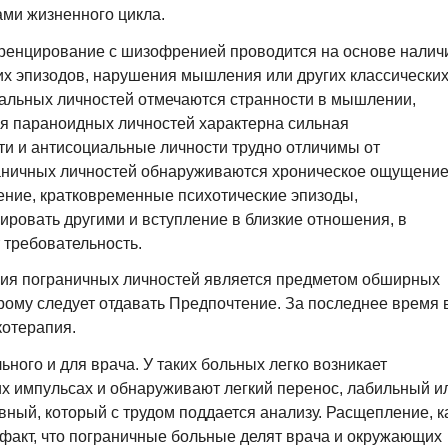
ами жизненного цикла.
ренцирование с шизофренией проводится на основе налич
их эпизодов, нарушения мышления или других классически
альных личностей отмечаются странности в мышлении,
ля параноидных личностей характерна сильная
ти и антисоциальные личности трудно отличимы от
раничных личностей обнаруживаются хроническое ощущени
ение, кратковременные психотические эпизоды,
ровать другими и вступление в близкие отношения, в
требовательность.
ения пограничных личностей является предметом обширных
рому следует отдавать Предпочтение. За последнее время 
котерапия.
ного и для врача. У таких больных легко возникает
оих импульсах и обнаруживают легкий перенос, лабильный и
ный, который с трудом поддается анализу. Расщепление, к
факт, что пограничные больные делят врача и окружающих