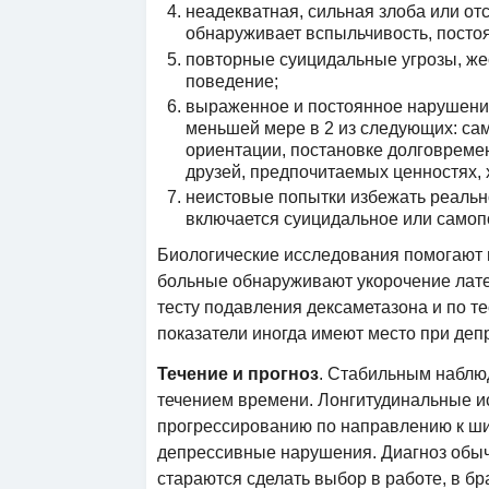
неадекватная, сильная злоба или отс
обнаруживает вспыльчивость, постоя
повторные суицидальные угрозы, ж
поведение;
выраженное и постоянное нарушени
меньшей мере в 2 из следующих: сам
ориентации, постановке долговреме
друзей, предпочитаемых ценностях, 
неистовые попытки избежать реальн
включается суицидальное или самоп
Биологические исследования помогают в
больные обнаруживают укорочение лате
тесту подавления дексаметазона и по т
показатели иногда имеют место при деп
Течение и прогноз
. Стабильным наблюд
течением времени. Лонгитудинальные и
прогрессированию по направлению к ши
депрессивные нарушения. Диагноз обычно
стараются сделать выбор в работе, в бр