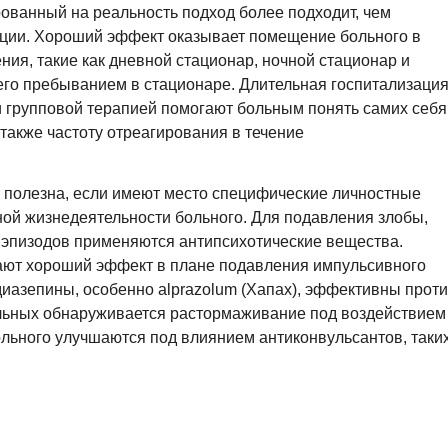
ованный на реальность подход более подходит, чем
ции. Хороший эффект оказывает помещение больного в
я, такие как дневной стационар, ночной стационар и
его пребыванием в стационаре. Длительная госпитализаци
 групповой терапией помогают больным понять самих себя
также частоту отреагирования в течение
 полезна, если имеют место специфические личностные
ой жизнедеятельности больного. Для подавления злобы,
х эпизодов применяются антипсихотические вещества.
ют хороший эффект в плане подавления импульсивного
иазепины, особенно alprazolum (Хапах), эффективны прот
больных обнаруживается растормаживание под воздействием
ольного улучшаются под влиянием антиконвульсантов, таки