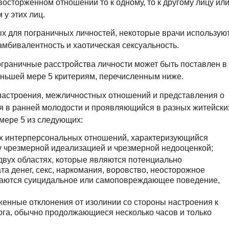
осторженном отношении то к одному, то к другому лицу ил
у этих лиц.
х для пограничных личностей, некоторые врачи использую
мбивалентность и хаотическая сексуальность.
пограничные расстройства личности может быть поставлен в
еньшей мере 5 критериям, перечисленным ниже.
 настроения, межличностных отношений и представления о
я в ранней молодости и проявляющийся в разных житейски
 мере 5 из следующих:
ых интерперсональных отношений, характеризующийся
 чрезмерной идеализацией и чрезмерной недооценкой;
двух областях, которые являются потенциально
 денег, секс, наркомания, воровство, неосторожное
чаются суицидальное или самоповреждающее поведение,
енные отклонения от изолинии со стороны настроения к
ога, обычно продолжающиеся несколько часов и только