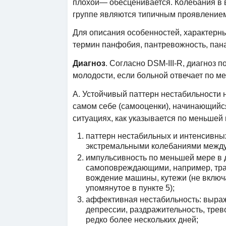
плохой— обесценивается. Колебания в в
группе являются типичным проявлением 
Для описания особенностей, характерны
термин панфобия, пантревожность, пана
Диагноз
. Согласно DSM-III-R, диагноз 
молодости, если больной отвечает по м
А. Устойчивый паттерн нестабильности
самом себе (самооценки), начинающийс
ситуациях, как указывается по меньшей
паттерн нестабильных и интенсивн
экстремальными колебаниями между
импульсивность по меньшей мере в 
самоповреждающими, например, трата
вождение машины, кутежи (не вклю
упомянутое в пункте 5);
аффективная нестабильность: выраж
депрессии, раздражительность, трев
редко более нескольких дней;