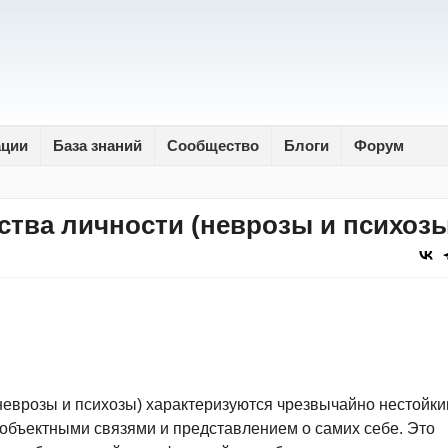
ации
База знаний
Сообщество
Блоги
Форум
тва личности (неврозы и психозы
неврозы и психозы) характеризуются чрезвычайно нестойк
объектными связями и представлением о самих себе. Это