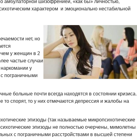
но амбулаторной шизофренией, «как бы» личностью,
сихотическим характером и эмоционально нестабильной
речаемости нет, но
ается
чем у женщин в 2
олее частые случаи
 наркомании у
 с пограничными
ичные больные почти всегда находятся в состоянии кризиса.
 то спорят, то у них отмечаются депрессия и жалобы на
ихотические эпизоды (так называемые микропсихотические
 психотические эпизоды не полностью очерчены, мимолетны
льных с пограничными расстройствами в высшей степени