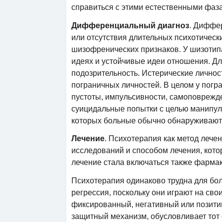
справиться с этими естественными фаз
Дифференциальный диагноз
. Диффе
или отсутствия длительных психотическ
шизофренических признаков. У шизотип
идеях и устойчивые идеи отношения. Д
подозрительность. Истерические личнос
пограничных личностей. В целом у пог
пустоты, импульсивности, самоповрежд
суицидальные попытки с целью манипули
которых больные обычно обнаруживают 
Лечение
. Психотерапия как метод леч
исследований и способом лечения, кото
лечение стала включаться также фарма
Психотерапия одинаково трудна для боль
регрессия, поскольку они играют на св
фиксированный, негативный или позитив
защитный механизм, обусловливает тот 