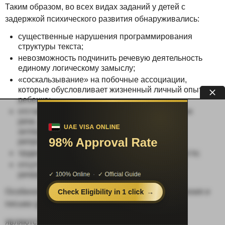
Таким образом, во всех видах заданий у детей с
задержкой психического развития обнаруживались:
существенные нарушения программирования
структуры текста;
невозможность подчинить речевую деятельность
единому логическому замыслу;
«соскальзывание» на побочные ассоциации,
которые обусловливает жизненный личный опыт
ребенка;
отставание в развитии планирующей функции
речи, которая в онтогенезе связана с
антиципирующим воображением, пусть и
репродуктивного характера;
трудности кодирования и декодирования текста;
отсутствие интенции (мотивации) к активной
речевой деятельности.
Особенности письменной речи. Расстройства чтения и
письма (дислексия и дисграфия)
являются характерными для детей с задержкой