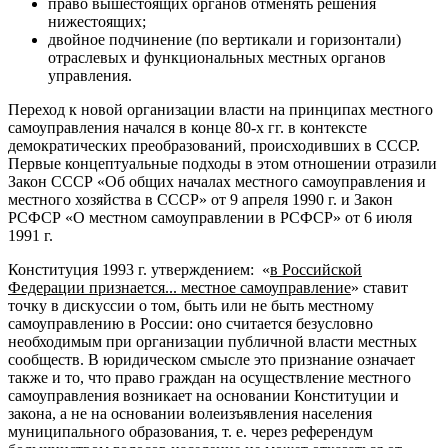
право вышестоящих органов отменять решения
нижестоящих;
двойное подчинение (по вертикали и горизонтали)
отраслевых и функциональных местных органов
управления.
Переход к новой организации власти на принципах местного
самоуправления начался в конце 80-х гг. в контексте
демократических преобразований, происходивших в СССР.
Первые концептуальные подходы в этом отношении отразили
Закон СССР «Об общих началах местного самоуправления и
местного хозяйства в СССР» от 9 апреля 1990 г. и Закон
РСФСР «О местном самоуправлении в РСФСР» от 6 июля
1991 г.
Конституция 1993 г. утверждением: «
в Российской
Федерации признается... местное самоуправление
» ставит
точку в дискуссии о том, быть или не быть местному
самоуправлению в России: оно считается безусловно
необходимым при организации публичной власти местных
сообществ. В юридическом смысле это признание означает
также и то, что право граждан на осуществление местного
самоуправления возникает на основании Конституции и
закона, а не на основании волеизъявления населения
муниципального образования, т. е. через референдум