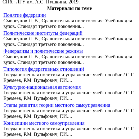
СПб.: ЛГУ им. А.С. Пушкина, 2019.
Материалы по теме
Понятие федерации
Сморгунов Л. В., Сравнительная политология: Учебник для
вузов. Стандарт третьего поколения...
Политические институты федераций
Сморгунов Л. В., Сравнительная политология: Учебник для
вузов. Стандарт третьего поколения...
Федерализм и политические режимы
Сморгунов Л. В., Сравнительная политология: Учебник для
вузов. Стандарт третьего поколения...
Типология федеративных отношений
Государственная политика и управление: учеб. пособие / С.Г.
Еремеев, Р.М. Вульфович, Г.И....
Культурно-национальная автономия
Государственная политика и управление: учеб. пособие / С.Г.
Еремеев, Р.М. Вульфович, Г.И....
Этапы развития теории местного самоуправления
Государственная политика и управление: учеб. пособие / С.Г.
Еремеев, Р.М. Вульфович, Г.И....
Концепции местного самоуправления
Государственная политика и управление: учеб. пособие / С.Г.
Еремеев, Р.М. Вульфович, Г.И....