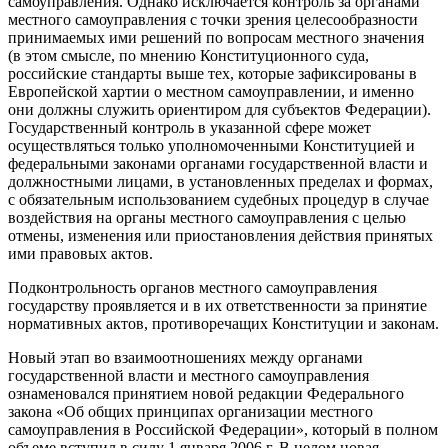
самоуправления. Однако исключается контроль за органами
местного самоуправления с точки зрения целесообразности
принимаемых ими решений по вопросам местного значения
(в этом смысле, по мнению Конституционного суда,
российские стандарты выше тех, которые зафиксированы в
Европейской хартии о местном самоуправлении, и именно
они должны служить ориентиром для субъектов Федерации).
Государственный контроль в указанной сфере может
осуществляться только уполномоченными Конституцией и
федеральными законами органами государственной власти и
должностными лицами, в установленных пределах и формах,
с обязательным использованием судебных процедур в случае
воздействия на органы местного самоуправления с целью
отмены, изменения или приостановления действия принятых
ими правовых актов.
Подконтрольность органов местного самоуправления
государству проявляется и в их ответственности за принятие
нормативных актов, противоречащих Конституции и законам.
Новый этап во взаимоотношениях между органами
государственной власти и местного самоуправления
ознаменовался принятием новой редакции Федерального
закона «Об общих принципах организации местного
самоуправления в Российской Федерации», который в полном
объеме вступил в силу 1 января 2006 г. В целом новая