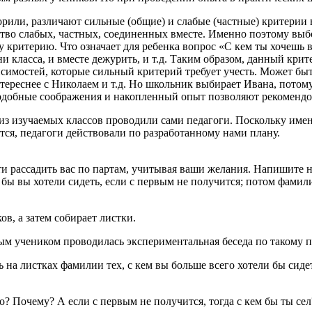
орили, различают сильные (общие) и слабые (частные) критерии
во слабых, частных, соединенных вместе. Именно поэтому выб
ритерию. Что означает для ребенка вопрос «С кем ты хочешь вм
ни класса, и вместе дежурить, и т.д. Таким образом, данный кри
мостей, которые сильный критерий требует учесть. Может быть
тереснее с Николаем и т.д. Но школьник выбирает Ивана, потому
одобные соображения и накопленный опыт позволяют рекомендов
з изучаемых классов проводили сами педагоги. Поскольку имен
ся, педагоги действовали по разработанному нами плану.
рти рассадить вас по партам, учитывая ваши желания. Напишите 
бы вы хотели сидеть, если с первым не получится; потом фамилию
в, а затем собирает листки.
ым учеником проводилась экспериментальная беседа по такому п
на листках фамилии тех, с кем вы больше всего хотели бы сиде
о? Почему? А если с первым не получится, тогда с кем бы ты се