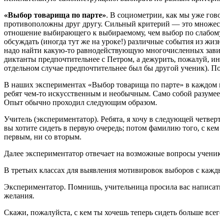
«Выбор товарища по парте»
. В социометрии, как мы уже гов
противоположны друг другу. Сильный критерий — это множест
отношение выбирающего к выбираемому, чем выбор по слабому к
обсуждать (иногда тут же на уроке!) различные события из жиз
надо найти какую-то равнодействующую многочисленных зависи
диктанты предпочтительнее с Петром, а дежурить, пожалуй, ин
отдельном случае предпочтительнее был бы другой ученик). П
В наших экспериментах «Выбор товарища по парте» в каждом и
ребят чем-то искусственным и необычным. Само собой разумеет
Опыт обычно проходил следующим образом.
Учитель (экспериментатор). Ребята, я хочу в следующей четве
вы хотите сидеть в первую очередь; потом фамилию того, с кем 
первым, ни со вторым.
Далее экспериментатор отвечает на возможные вопросы ученико
В третьих классах для выявления мотивировок выборов с кажд
Экспериментатор. Помнишь, учительница просила вас написать 
желания.
Скажи, пожалуйста, с кем ты хочешь теперь сидеть больше всег