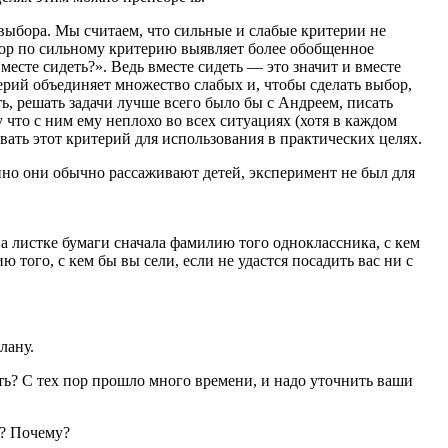
 выбора. Мы считаем, что сильные и слабые критерии не
ор по сильному критерию выявляет более обобщенное
есте сидеть?». Ведь вместе сидеть — это значит и вместе
терий объединяет множество слабых и, чтобы сделать выбор,
, решать задачи лучше всего было бы с Андреем, писать
 что с ним ему неплохо во всех ситуациях (хотя в каждом
ать этот критерий для использования в практических целях.
но они обычно рассаживают детей, эксперимент не был для
на листке бумаги сначала фамилию того одноклассника, с кем
 того, с кем бы вы сели, если не удастся посадить вас ни с
лану.
ть? С тех пор прошло много времени, и надо уточнить ваши
л? Почему?