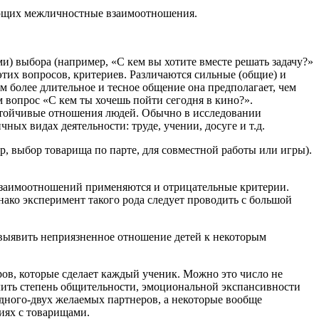
ующих межличностные взаимоотношения.
и) выбора (например, «С кем вы хотите вместе решать задачу?»
этих вопросов, критериев. Различаются сильные (общие) и
м более длительное и тесное общение она предполагает, чем
м вопрос «С кем ты хочешь пойти сегодня в кино?».
стойчивые отношения людей. Обычно в исследовании
ых видах деятельности: труде, учении, досуге и т.д.
, выбор товарища по парте, для совместной работы или игры).
 взаимоотношений применяются и отрицательные критерии.
нако эксперимент такого рода следует проводить с большой
 выявить неприязненное отношение детей к некоторым
оров, которые сделает каждый ученик. Можно это число не
делить степень общительности, эмоциональной экспансивности
дного-двух желаемых партнеров, а некоторые вообще
ниях с товарищами.