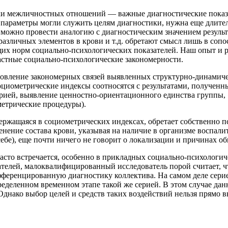
ики межличностных отношений — важные диагностические показ
параметры могли служить целям диагностики, нужна еще длител
ь можно провести аналогию с диагностическим значением результ
 различных элементов в крови и т.д. обретают смысл лишь в со
их норм социально-психологических показателей. Наш опыт и р
стные социально-психологические закономерности.
вление закономерных связей выявленных структурно-динамиче
циометрические индексы соотносятся с результатами, получен
трией, выявление ценностно-ориентационного единства группы,
метрические процедуры).
ержащаяся в социометрических индексах, обретает собственно 
нение состава крови, указывая на наличие в организме воспалит
себе), еще почти ничего не говорит о локализации и причинах 
 часто встречается, особенно в прикладных социально-психолог
ателей, малоквалифицированный исследователь порой считает,
фференцированную диагностику коллектива. На самом деле сери
ределенном временном этапе такой же серией. В этом случае да
днако выбор целей и средств таких воздействий нельзя прямо 