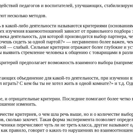
действий педагогов и воспитателей, улучшающих, стабилизир
ют несколько методов.
 в какой-либо деятельности называются критериями (основаниям
спех изучения взаимоотношений зависит от правильного подбора 
ека деятельность, для которой производится выбор партнера, че
хочешь сидеть за одной партой?» — несравненно более важен, че
орой — слабый. Сильные критерии отражают более глубокие и у
 выявить стремление человека к общению с товарищами в различн
ритерий предполагает возможность взаимного выбора (например
гающих объединение для какой-то деятельности, при изучении
играть? С кем бы ты не хотел жить в одной комнате?» и т.д. Од
е, и отрицательные критерии. Последние помогают более четко
ношение изменить.
ачестве критериев, о чем шла речь выше, но и о количестве выб
ков, сколько захочет. Такая форма эксперимента позволяет опре
ники перечисляют чуть ли не треть класса, другие называют о
о, как правило, говорит о каких-то нарушениях во взаимоотноше