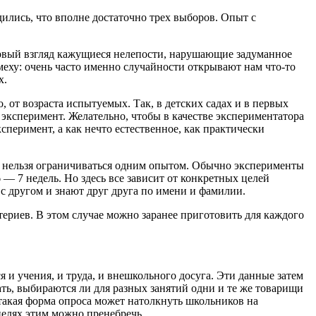
ились, что вполне достаточно трех выборов. Опыт с
первый взгляд кажущиеся нелепости, нарушающие задуманное
меху: очень часто именно случайности открывают нам что-то
х.
 от возраста испытуемых. Так, в детских садах и в первых
 эксперимент. Желательно, чтобы в качестве экспериментатора
сперимент, а как нечто естественное, как практически
 нельзя ограничиваться одним опытом. Обычно эксперименты
 — 7 недель. Но здесь все зависит от конкретных целей
 с другом и знают друг друга по имени и фамилии.
териев. В этом случае можно заранее приготовить для каждого
я и учения, и труда, и внешкольного досуга. Эти данные затем
ать, выбираются ли для разных занятий одни и те же товарищи
 такая форма опроса может натолкнуть школьников на
елях этим можно пренебречь.