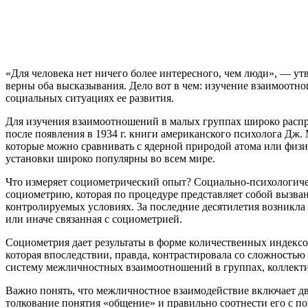
«Для человека нет ничего более интересного, чем люди», — утв
верны оба высказывания. Дело вот в чем: изучение взаимоотн
социальных ситуациях ее развития.
Для изучения взаимоотношений в малых группах широко распр
после появления в 1934 г. книги американского психолога Дж
которые можно сравнивать с ядерной природой атома или физ
установки широко популярны во всем мире.
Что измеряет социометрический опыт? Социально-психологичес
социометрию, которая по процедуре представляет собой вызва
контролируемых условиях. 3а последние десятилетия возникла 
или иначе связанная с социометрией.
Социометрия дает результаты в форме количественных индексо
которая впоследствии, правда, контрастировала со сложность
систему межличностных взаимоотношений в группах, коллекти
Важно понять, что межличностное взаимодействие включает дв
толкование понятия «общение» и правильно соотнести его с п