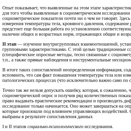
Опыт показывает, что выявленные на этом этапе характерист
для того чтобы выявленные в социометрическом исследовании 
социометрические показатели почти ни о чем не говорят. 3дес
измерения температуры тела, кровяного давления, содержание
предстоит еще большая работа по установлению соответствующ
наличии общих и возрастных норм, отражающих общие и возра
II этап
— изучение внутригрупповых взаимоотношений, устано
групповыми характеристиками. С этой целью традиционные со
(специфические опросные методы, тесно связанные с социоме
т.п., а также прямые наблюдения и инструментальные несоцио
В итоге таких сопоставлений неопределенная информация, сод
вспомнить, что сам факт повышения температуры тела или изме
патологических процессах (что исключительно важно само по 
Точно так же нельзя допускать ошибку, которая, к сожалению,
социометрический опрос и получив ряд количественных показ
право выдавать практические рекомендации и производить ди
исследование только начинается. Оно может завершаться на оп
которые произошли под влиянием управляющих воздействий. О
выбраны в результате сопоставления данных
I и II этапов
социально-психологического
исследования.