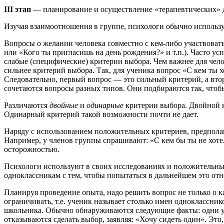
III этап
— планирование и осуществление «терапевтических» 
Изучая взаимоотношения в группе, психологи обычно использу
Вопросы о желании человека совместно с кем-либо участвовать
или «Кого ты пригласишь на день рождения?» и т.п.). Часто у
слабые (специфические) критерии выбора. Чем важнее для челов
сильнее критерий выбора. Так, для ученика вопрос «С кем ты 
Следовательно, первый вопрос — это сильный критерий, а вт
сочетаются вопросы разных типов. Они подбираются так, чтобы
Различаются
двойные
и
одинарные
критерии выбора. Двойной к
Одинарный критерий такой возможности почти не дает.
Наряду с использованием положительных критериев, предпола
Например, у членов группы спрашивают: «С кем бы ты не хотел 
осторожностью.
Психологи используют в своих исследованиях и положительны
одноклассникам с тем, чтобы попытаться в дальнейшем это от
Планируя проведение опыта, надо решить вопрос не только о к
ограничивать, т.е. ученик называет столько имен одноклассни
школьника. Обычно обнаруживаются следующие факты: одни уче
отказываются сделать выбор, заявляя: «Хочу сидеть один». Эт