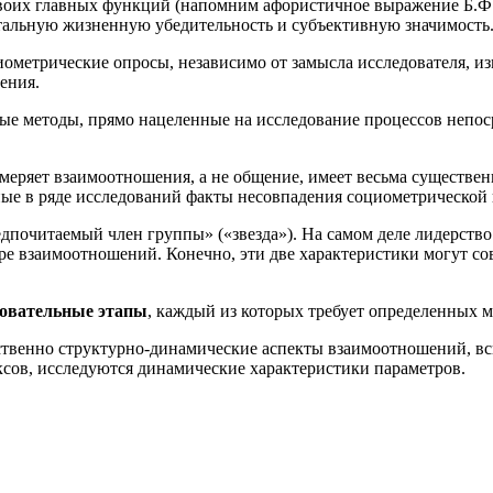
 своих главных функций (напомним афористичное выражение Б.Ф
альную жизненную убедительность и субъективную значимость
ометрические опросы, независимо от замысла исследователя, и
ения.
 методы, прямо нацеленные на исследование процессов непосре
меряет взаимоотношения, а не общение, имеет весьма существенн
е в ряде исследований факты несовпадения социометрической 
почитаемый член группы» («звезда»). На самом деле лидерство 
е взаимоотношений. Конечно, эти две характеристики могут совм
довательные этапы
, каждый из которых требует определенных 
енно структурно-динамические аспекты взаимоотношений, вскр
ов, исследуются динамические характеристики параметров.