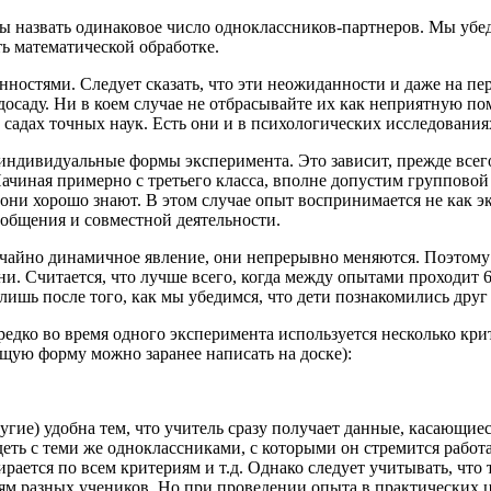
ы назвать одинаковое число одноклассников-партнеров. Мы убед
ь математической обработке.
нностями. Следует сказать, что эти неожиданности и даже на 
досаду. Ни в коем случае не отбрасывайте их как неприятную по
 садах точных наук. Есть они и в психологических исследования
ндивидуальные формы эксперимента. Это зависит, прежде всего,
Начиная примерно с третьего класса, вполне допустим групповой
 они хорошо знают. В этом случае опыт воспринимается не как эк
 общения и совместной деятельности.
чайно динамичное явление, они непрерывно меняются. Поэтому
и. Считается, что лучше всего, когда между опытами проходит 6
ишь после того, как мы убедимся, что дети познакомились друг
едко во время одного эксперимента используется несколько кри
ющую форму можно заранее написать на доске):
гие) удобна тем, что учитель сразу получает данные, касающиес
деть с теми же одноклассниками, с которыми он стремится работ
рается по всем критериям и т.д. Однако следует учитывать, что
м разных учеников. Но при проведении опыта в практических ц