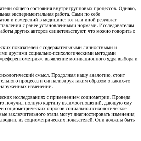
атели общего состояния внутригрупповых процессов. Однако,
ьная экспериментальная работа. Сами по себе
атов и измерений в медицине: тот или иной результат
поставлении с ранее установленными нормами. Исследователям
аботы других авторов свидетельствуют, что можно говорить о
ских показателей с содержательными личностными и
ными другими социально-психологическими методами
 «референтометрия», выявление мотивационного ядра выбора и
психологический смысл. Продолжая нашу аналогию, стоит
ельного процесса и сигнализируя таким образом о каких-то
обнаруженных изменений.
ических исследованиях с применением социометрии. Проведя
 что получил полную картину взаимоотношений, дающую ему
ей социометрических опросов социально-психологическое
нные заключительного этапа могут диагностировать изменения,
выводить из социометрических показателей. Они должны быть