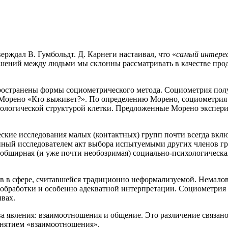
ерждал В. Гумбольдт. Д. Карнеги настаивал, что «
самый интерес
ошений между людьми мы склонны рассматривать в качестве прод
остранены формы социометрического метода. Социометрия полу
. Морено «Кто выживет?». По определению Морено, социометрия 
иологической структурой клетки. Предложенные Морено экспер
кие исследования малых (контактных) групп почти всегда вклю
нный исследователем акт выбора испытуемыми других членов гр
обширная (и уже почти необозримая) социально-психологическая,
в в сфере, считавшейся традиционно неформализуемой. Немалов
ю обработки и особенно адекватной интерпретации. Социометрия
вах.
а явления: взаимоотношения и общение. Это различение связано
онятием «взаимоотношения».