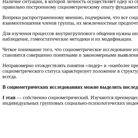
Наличие ситуации, в которой личность осуществляет одну из
правильно построенному социометрическому опыту фундамент
Вопреки распространенному мнению, подчеркнем, что все соци
взаимоотношения членов группы, их межличностные предпочт
Для изучения процессов внутригруппового общения нужны иные
наблюдение, гомеостатические методики и их модификации.
Четкое понимание того, что социометрическое исследование из
становятся совершенно понятными и закономерными выявленны
Неправомерно отождествлять понятия «лидер» и «наиболее пред
социометрического статуса характеризует положение в структур
всегда.
В социометрических исследованиях можно выделить после
I этап
— собственно социометрический. Изучаются преимуществ
индивидуальных групповых социально-психологических индекс