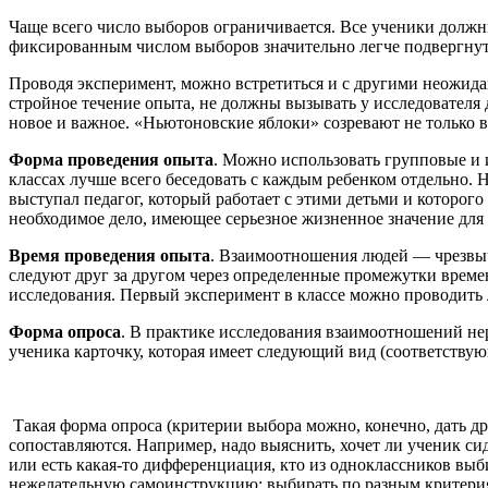
Чаще всего число выборов ограничивается. Все ученики должн
фиксированным числом выборов значительно легче подвергнут
Проводя эксперимент, можно встретиться и с другими неожида
стройное течение опыта, не должны вызывать у исследователя 
новое и важное. «Ньютоновские яблоки» созревают не только в
Форма проведения опыта
. Можно использовать групповые и и
классах лучше всего беседовать с каждым ребенком отдельно. 
выступал педагог, который работает с этими детьми и которого
необходимое дело, имеющее серьезное жизненное значение для
Время проведения опыта
. Взаимоотношения людей — чрезвы
следуют друг за другом через определенные промежутки времен
исследования. Первый эксперимент в классе можно проводить л
Форма опроса
. В практике исследования взаимоотношений нер
ученика карточку, которая имеет следующий вид (соответству
Такая форма опроса (критерии выбора можно, конечно, дать дру
сопоставляются. Например, надо выяснить, хочет ли ученик си
или есть какая-то дифференциация, кто из одноклассников выби
нежелательную самоинструкцию: выбирать по разным критерия