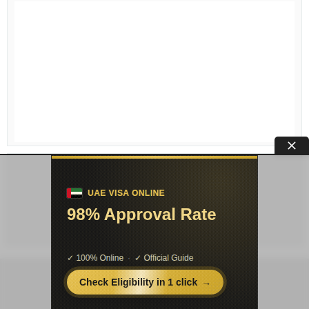
Условия публикации
|
Контакты
|
Про
проект
|
Соглашение
|
Конфиденциальность
© «PSYERA»