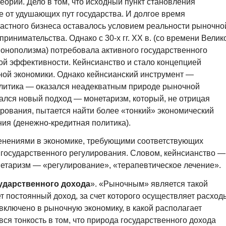
ории. Дело в том, что исходный пункт становления
 от удушающих пут государства. И долгое время
частного бизнеса оставалось условием реальности рыночно
ринимательства. Однако с 30-х гг. XX в. (со времени Велик
монополизма) потребовала активного государственного
ой эффективности. Кейнсианство и стало концепцией
ной экономики. Однако кейнсианский инструмент —
литика — оказался неадекватным природе рыночной
вался новый подход — монетаризм, который, не отрицая
рования, пытается найти более «тонкий» экономический
ия (денежно-кредитная политика).
нениями в экономике, требующими соответствующих
 государственного регулирования. Словом, кейнсианство —
нетаризм — «регулирование», «терапевтическое лечение».
ударственного дохода
». «Рыночным» является такой
т постоянный доход, за счет которого осуществляет расход
включено в рыночную экономику, в какой располагает
ся тонкость в том, что природа государственного дохода