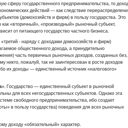
ную сферу государственного предпринимательства, то дохо
еэкономических действий — как следствие перераспределени
бъектов (домохозяйств и фирм) в пользу государства. Это
о как «вторичный», «производный» рыночный субъект,
висит от питающего государство частного бизнеса.
 «третий - наряду с доходами домохозяйств и фирм)
агаемое общественного дохода, а принудительно
жения) часть первичных рыночных доходов, созданных без,
ему никто, пожалуй, так не заинтересован в росте доходов
 ибо их доходы — единственный источник «налогового»
а
». Государство — единственный субъект в рыночной
ельны для всех негосударственных субъектов. Однако эта
стеме свободного предпринимательства, ибо создает
ты» в пользу государства) поведения для всех рыночных
ому доходу «обязательный» характер.