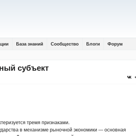
ации
База знаний
Сообщество
Блоги
Форум
чный субъект
ктеризуется тремя признаками.
сударства в механизме рыночной экономики — основная