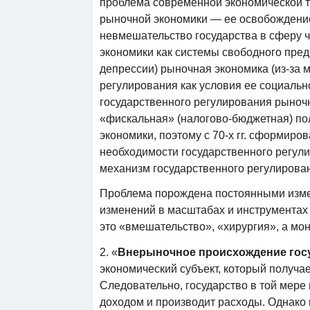
проблема современной экономической те
рыночной экономики — ее освобождение
невмешательство государства в сферу 
экономики как системы свободного предп
депрессии) рыночная экономика (из-за 
регулирования как условия ее социальн
государственного регулирования рыноч
«фискальная» (налогово-бюджетная) по
экономики, поэтому с 70-х гг. сформиро
необходимости государственного регули
механизм государственного регулирован
Проблема порождена постоянными изме
изменений в масштабах и инструментах
это «вмешательство», «хирургия», а мо
2. «
Внерыночное происхождение гос
экономический субъект, который получае
Следовательно, государство в той мере 
доходом и производит расходы. Однако в