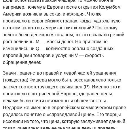
Если использовать закон Фишера, то можно понять,
например, почему в Европе после открытия Колумбом
Америки возникла высокая инфляция. Что же
произошло в европейских странах, когда туда хлынуло
потоком золото из американских колоний? Поскольку
золото было денежным товаром, то это означало резкий
рост величины М — массы денег. Но при этом не
изменились ни Q — количество реально созданных
европейцами товаров и услуг, ни V — скорость
обращения денег.
Значит, равенство правой и левой частей уравнения
(тождества) Фишера могло быть восстановлено только
за счет соответствующего скачка цен (Р). Именно это и
произошло в потрясенной Европе, где ранее цены
веками были почти неизменны и общеизвестны.
Недаром же именно в европейском коммерческом праве
родилось понятие о «справедливой цене». Его творцы
исходили из того, что цена, которую заслуживает данный
товар, очевидна: ведь ее знали еще деды и прадеды.