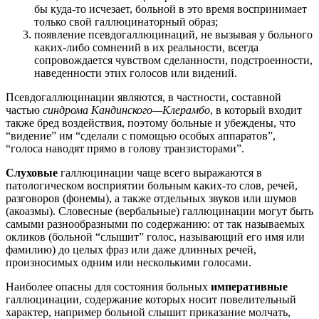
бы куда-то исчезает, больной в это время воспринимает
только свой галлюцинаторный образ;
появление псевдогаллюцинаций, не вызывая у больного
каких-либо сомнений в их реальности, всегда
сопровождается чувством сделанности, подстроенности,
наведенности этих голосов или видений.
Псевдогаллюцинации являются, в частности, составной
частью
синдрома Кандинского—Клерамбо
, в который входит
также бред воздействия, поэтому больные и убеждены, что
“видение” им “сделали с помощью особых аппаратов”,
“голоса наводят прямо в голову транзисторами”.
Слуховые
галлюцинации чаще всего выражаются в
патологическом восприятии больным каких-то слов, речей,
разговоров (фонемы), а также отдельных звуков или шумов
(акоазмы). Словесные (вербальные) галлюцинации могут быть
самыми разнообразными по содержанию: от так называемых
окликов (больной “слышит” голос, называющий его имя или
фамилию) до целых фраз или даже длинных речей,
произносимых одним или несколькими голосами.
Наиболее опасны для состояния больных
императивные
галлюцинации, содержание которых носит повелительный
характер, например больной слышит приказание молчать,