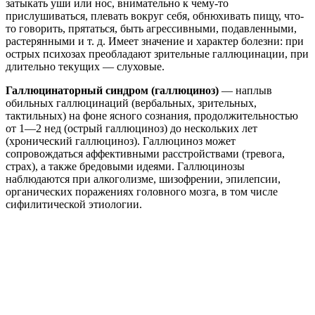
затыкать уши или нос, внимательно к чему-то
прислушиваться, плевать вокруг себя, обнюхивать пищу, что-
то говорить, прятаться, быть агрессивными, подавленными,
растерянными и т. д. Имеет значение и характер болезни: при
острых психозах преобладают зрительные галлюцинации, при
длительно текущих — слуховые.
Галлюцинаторный синдром (галлюциноз)
— наплыв
обильных галлюцинаций (вербальных, зрительных,
тактильных) на фоне ясного сознания, продолжительностью
от 1—2 нед (острый галлюциноз) до нескольких лет
(хронический галлюциноз). Галлюциноз может
сопровождаться аффективными расстройствами (тревога,
страх), а также бредовыми идеями. Галлюцинозы
наблюдаются при алкоголизме, шизофрении, эпилепсии,
органических поражениях головного мозга, в том числе
сифилитической этиологии.