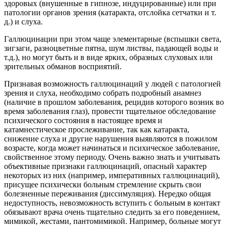
здоровых (внушенные в гипнозе, индуцированные) или при
патологии органов зрения (катаракта, отслойка сетчатки и т.
д.) и слуха.
Галлюцинации при этом чаще элементарные (вспышки света,
зигзаги, разноцветные пятна, шум листвы, падающей воды и
т.д.), но могут быть и в виде ярких, образных слуховых или
зрительных обманов восприятий.
Признавая возможность галлюцинаций у людей с патологией
зрения и слуха, необходимо собрать подробный анамнез
(наличие в прошлом заболевания, рецидив которого возник во
время заболевания глаз), провести тщательное обследование
психического состояния в настоящее время и
катамнестическое прослеживание, так как катаракта,
снижение слуха и другие нарушения выявляются в пожилом
возрасте, когда может начинаться и психическое заболевание,
свойственное этому периоду. Очень важно знать и учитывать
объективные признаки галлюцинаций, опасный характер
некоторых из них (например, императивных галлюцинаций),
присущее психически больным стремление скрыть свои
болезненные переживания (диссимуляция). Нередко общая
недоступность, невозможность вступить с больным в контакт
обязывают врача очень тщательно следить за его поведением,
мимикой, жестами, пантомимикой. Например, больные могут