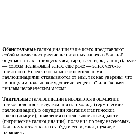
Обонятельные
галлюцинации чаще всего представляют
собой мнимое восприятие неприятных запахов (больной
ощущает запах гниющего мяса, гари, тления, яда, пищи), реже
— совсем незнакомый запах, еще реже — запах чего-то
приятного. Нередко больные с обонятельными
галлюцинациями отказываются от еды, так как уверены, что
“в пищу им подсыпают ядовитые вещества” или “кормят
гнилым человеческим мясом”.
Тактильные
галлюцинации выражаются в ощущении
прикосновения к телу, жжения или холода (термические
галлюцинации), в ощущении хватания (гаптические
галлюцинации), появления на теле какой-то жидкости
(гигрические галлюцинации), ползания по телу насекомых.
Больному может казаться, будто его кусают, щекочут,
царапают.