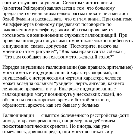
соответствующее внушение. Симптом чистого листа
(симптом Рейхаρдта) заключается в том, что больному
предлагается очень внимательно рассматривать чистый лист
белой бумаги и рассказывать, что он там видит. При симптоме
Ашаффенбурга больному предлагают поговорить по
выключенному телефону; таким образом проверяется
готовность к возникновению слуховых галлюцинаций. При
проверке последних двух симптомов также можно прибегнуть
к внушению, сказав, допустим: “Посмотрите, какого вы
мнения об этом рисунке?”, “Как вам нравится эта собака?”,
“Что вам сообщает по телефону этот женский голос?”
Изредка внушенные галлюцинации (как правило, зрительные)
могут иметь и индуцированный характер: здоровый, но
внушаемый, с истерическими чертами характера человек
может вслед за больным “увидеть” черта, ангелов, какието
летающие предметы и т. д. Еще реже индуцированные
галлюцинации могут возникнуть у нескольких людей, но
обычно на очень короткое время и без той четкости,
образности, яркости, как это бывает у больных.
Галлюцинации — симптом болезненного расстройства (хотя
иногда и кратковременного, например, под действием
психотомиметических средств). Но иногда, как уже
отмечалось, довольно редко, они могут возникать и у