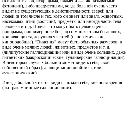
(в виде зигзагов, искр, дыма, пламени — так называемые
фотопсии), либо предметными, когда больной очень часто
видит не существующих в действительности зверей или
людей (в том числе и тех, кого он знает или знал), животных,
насекомых, птиц (зооπсии), предметы или иногда части тела
человека и т. д. Подчас это могут быть целые сцены,
панорамы, например поле боя, ад со множеством бегающих,
кривляющихся, дерущихся чертей (панорамические,
киноподобные). “Видения” могут быть обычных размеров, в
виде очень мелких людей, животных, предметов и т. д.
(лилипутские галлюцинации) или в виде очень больших, даже
гигантских (макроскопические, гулливерские галлюцинации).
В некоторых случаях больной может видеть себя, свой
собственный образ (галлюцинации двойника, или
аутоскопические).
Иногда больной что-то “видит” позади себя, вне поля зрения
(экстракампинные галлюцинации).