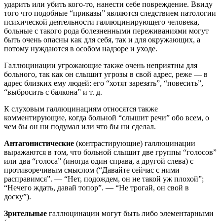
ударить или убить кого-то, нанести себе повреждение. Ввиду
того что подобные “приказы” являются следствием патологии
психической деятельности галлюцинирующего человека,
больные с такого рода болезненными переживаниями могут
быть очень опасны как для себя, так и для окружающих, а
потому нуждаются в особом надзоре и уходе.
Галлюцинации угрожающие также очень неприятны для
больного, так как он слышит угрозы в свой адрес, реже — в
адрес близких ему людей: его “хотят зарезать”, “повесить”,
“выбросить с балкона” и т. д.
К слуховым галлюцинациям относятся также
комментирующие, когда больной “слышит речи” обо всем, о
чем бы он ни подумал или что бы ни сделал.
Антагонистические
(контрастирующие) галлюцинации
выражаются в том, что больной слышит две группы “голосов”
или два “голоса” (иногда один справа, а другой слева) с
противоречивым смыслом (“Давайте сейчас с ними
расправимся”. — “Нет, подождем, он не такой уж плохой”;
“Нечего ждать, давай топор”. — “Не трогай, он свой в
доску”).
Зрительные
галлюцинации могут быть либо элементарными