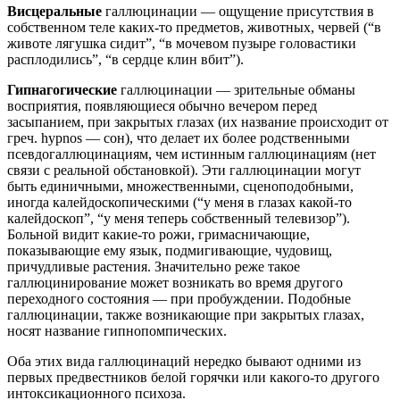
Висцеральные
галлюцинации — ощущение присутствия в
собственном теле каких-то предметов, животных, червей (“в
животе лягушка сидит”, “в мочевом пузыре головастики
расплодились”, “в сердце клин вбит”).
Гипнагогические
галлюцинации — зрительные обманы
восприятия, появляющиеся обычно вечером перед
засыпанием, при закрытых глазах (их название происходит от
греч. hypnos — сон), что делает их более родственными
псевдогаллюцинациям, чем истинным галлюцинациям (нет
связи с реальной обстановкой). Эти галлюцинации могут
быть единичными, множественными, сценоподобными,
иногда калейдоскопическими (“у меня в глазах какой-то
калейдоскоп”, “у меня теперь собственный телевизор”).
Больной видит какие-то рожи, гримасничающие,
показывающие ему язык, подмигивающие, чудовищ,
причудливые растения. Значительно реже такое
галлюцинирование может возникать во время другого
переходного состояния — при пробуждении. Подобные
галлюцинации, также возникающие при закрытых глазах,
носят название гипнопомпических.
Оба этих вида галлюцинаций нередко бывают одними из
первых предвестников белой горячки или какого-то другого
интоксикационного психоза.