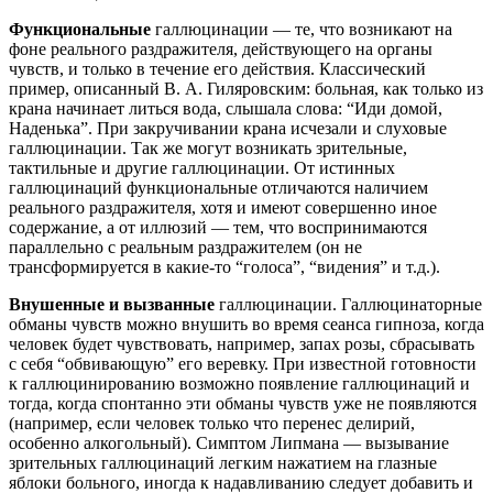
Функциональные
галлюцинации — те, что возникают на
фоне реального раздражителя, действующего на органы
чувств, и только в течение его действия. Классический
пример, описанный В. А. Гиляровским: больная, как только из
крана начинает литься вода, слышала слова: “Иди домой,
Наденька”. При закручивании крана исчезали и слуховые
галлюцинации. Так же могут возникать зрительные,
тактильные и другие галлюцинации. От истинных
галлюцинаций функциональные отличаются наличием
реального раздражителя, хотя и имеют совершенно иное
содержание, а от иллюзий — тем, что воспринимаются
параллельно с реальным раздражителем (он не
трансформируется в какие-то “голоса”, “видения” и т.д.).
Внушенные и вызванные
галлюцинации. Галлюцинаторные
обманы чувств можно внушить во время сеанса гипноза, когда
человек будет чувствовать, например, запах розы, сбрасывать
с себя “обвивающую” его веревку. При известной готовности
к галлюцинированию возможно появление галлюцинаций и
тогда, когда спонтанно эти обманы чувств уже не появляются
(например, если человек только что перенес делирий,
особенно алкогольный). Симптом Липмана — вызывание
зрительных галлюцинаций легким нажатием на глазные
яблоки больного, иногда к надавливанию следует добавить и