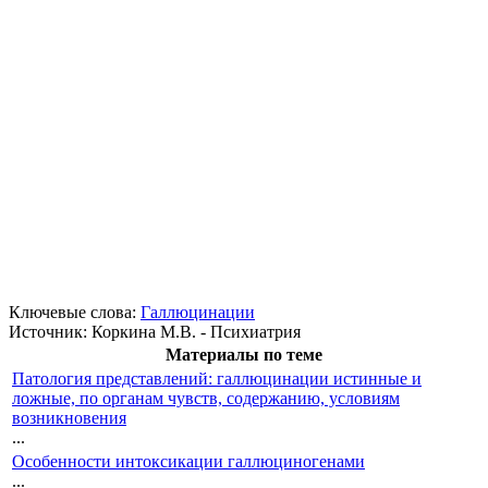
Ключевые слова:
Галлюцинации
Источник:
Коркина М.В. - Психиатрия
Материалы по теме
Патология представлений: галлюцинации истинные и
ложные, по органам чувств, содержанию, условиям
возникновения
...
Особенности интоксикации галлюциногенами
...