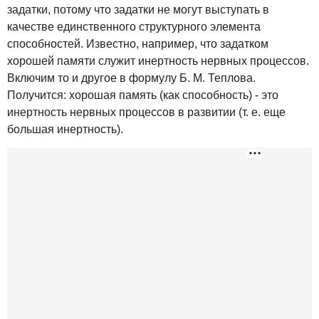
задатки, потому что задатки не могут выступать в
качестве единственного структурного элемента
способностей. Известно, например, что задатком
хорошей памяти служит инертность нервных процессов.
Включим то и другое в формулу Б. М. Теплова.
Получится: хорошая память (как способность) - это
инертность нервных процессов в развитии (т. е. еще
большая инертность).