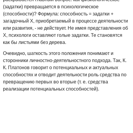
(задатки) превращается в психологическое
(способности)? Формула: способность = задатки +
загадочный X, приобретаемый в процессе деятельности
или развития, - не действует. Не имея представления об
X, психологи оставляют голые задатки. Те становятся
как бы листьями без дерева.
Очевидно, шаткость этого положения понимают и
сторонники личностно-деятельностного подхода. Так, К.
К. Платонов говорит о потенциальных и актуальных
способностях и отводит деятельности роль средства по
превращению первых во вторые (т. е. средства
реализации потенциальных способностей).