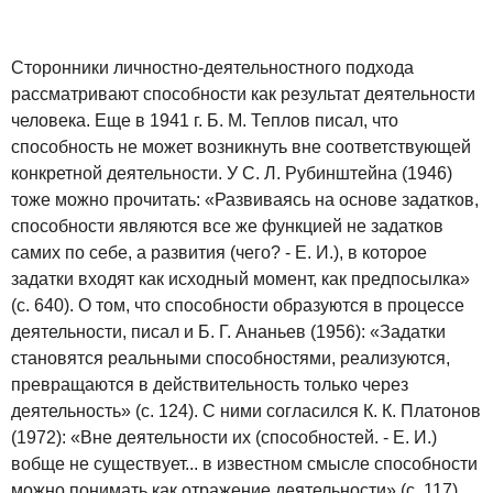
Сторонники личностно-деятельностного подхода
рассматривают способности как результат деятельности
человека. Еще в 1941 г. Б. М. Теплов писал, что
способность не может возникнуть вне соответствующей
конкретной деятельности. У С. Л. Рубинштейна (1946)
тоже можно прочитать: «Развиваясь на основе задатков,
способности являются все же функцией не задатков
самих по себе, а развития (чего? - Е. И.), в которое
задатки входят как исходный момент, как предпосылка»
(с. 640). О том, что способности образуются в процессе
деятельности, писал и Б. Г. Ананьев (1956): «Задатки
становятся реальными способностями, реализуются,
превращаются в действительность только через
деятельность» (с. 124). С ними согласился К. К. Платонов
(1972): «Вне деятельности их (способностей. - Е. И.)
вобще не существует... в известном смысле способности
можно понимать как отражение деятельности» (с. 117).