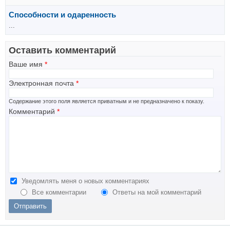
Способности и одаренность
...
Оставить комментарий
Ваше имя
*
Электронная почта
*
Содержание этого поля является приватным и не предназначено к показу.
Комментарий
*
Уведомлять меня о новых комментариях
Все комментарии
Ответы на мой комментарий