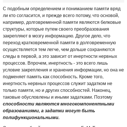
С подобным определением и пониманием памяти вряд
ли кто согласится, и прежде всего потому, что основой,
например, долговременной памяти являются белковые
структуры, которые путем своего преобразования
закрепляют в мозгу информацию. Другое дело, что
переход кратковременной памяти в долговременную
осуществляется тем легче, чем дольше сохраняются
следы в первой, а это зависит от инертности нервных
процессов. Впрочем, инертность - это всего лишь
условие закрепления и хранения информации, но она не
подменяет память как способность. Кроме того,
инертность нервных процессов служит задатком не
только памяти, но и других способностей. Наконец,
таковые обусловлены и иными задатками. Поэтому
способности являются многокомпонентными
образованиями, а задатки могут быть
полифункциональными.