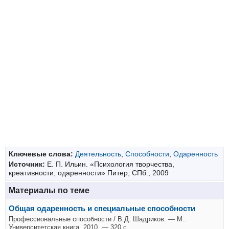
Ключевые слова:
Деятельность
,
Способности
,
Одаренность
Источник:
Е. П. Ильин. «Психология творчества,
креативности, одаренности» Питер; СПб.; 2009
Материалы по теме
Общая одаренность и специальные способности
Профессиональные способности / В.Д. Шадриков. — М.:
Университетская книга, 2010. — 320 с....