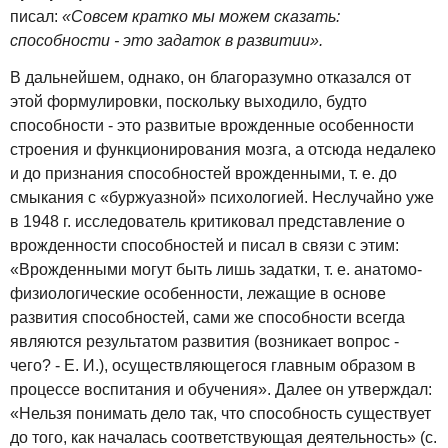
писал:
«Совсем кратко мы можем сказать:
способности - это задаток в развитии».
В дальнейшем, однако, он благоразумно отказался от
этой формулировки, поскольку выходило, будто
способности - это развитые врожденные особенности
строения и функционирования мозга, а отсюда недалеко
и до признания способностей врожденными, т. е. до
смыкания с «буржуазной» психологией. Неслучайно уже
в 1948 г. исследователь критиковал представление о
врожденности способностей и писал в связи с этим:
«Врожденными могут быть лишь задатки, т. е. анатомо-
физиологические особенности, лежащие в основе
развития способностей, сами же способности всегда
являются результатом развития (возникает вопрос -
чего? - Е. И.), осуществляющегося главным образом в
процессе воспитания и обучения». Далее он утверждал:
«Нельзя понимать дело так, что способность существует
до того, как началась соответствующая деятельность» (с.