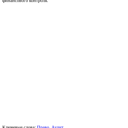
финансового контроля.
Ключевые слова:
Право
,
Аудит