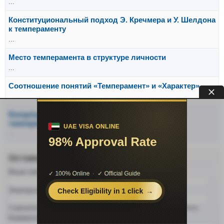
...
Конституциональный подход Э. Кречмера и У. Шелдона
к темпераменту
...
Место темперамента в структуре личности
...
Соотношение понятий «Темперамент» и «Характер»
...
Концепция И.П. Павлова и его учеников о типах
темперамента
...
Оставить комментарий
Ваше имя
*
Электронная почта
*
Содержание этого поля является приватным и не предназначено к показу.
Комментарий
*