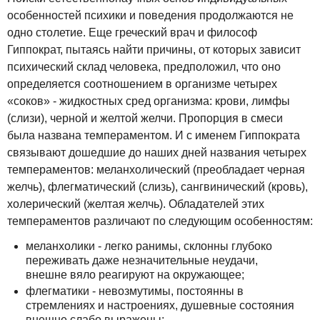
особенностей психики и поведения продолжаются не
одно столетие. Еще греческий врач и философ
Гиппократ, пытаясь найти причины, от которых зависит
психический склад человека, предположил, что оно
определяется соотношением в организме четырех
«соков» - жидкостных сред организма: крови, лимфы
(слизи), черной и желтой желчи. Пропорция в смеси
была названа темпераментом. И с именем Гиппократа
связывают дошедшие до наших дней названия четырех
темпераментов: меланхолический (преобладает черная
желчь), флегматический (слизь), сангвинический (кровь),
холерический (желтая желчь). Обладателей этих
темпераментов различают по следующим особенностям:
меланхолики - легко ранимы, склонны глубоко
переживать даже незначительные неудачи,
внешне вяло реагируют на окружающее;
флегматики - невозмутимы, постоянны в
стремлениях и настроениях, душевные состояния
внешне слабо выражены;