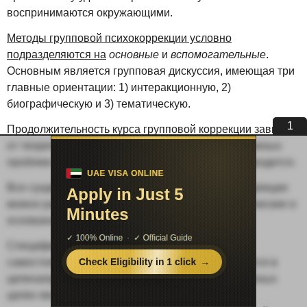
воспринимаются окружающими.
Методы групповой психокоррекции условно
подразделяются на
основные
и
вспомогательные
.
Основным является групповая дискуссия, имеющая три
главные ориентации: 1) интеракционную, 2)
биографическую и 3) тематическую.
Продолжительность курса групповой коррекции зависит
от теоретической ориентации, от характера основных
проблем клиентов и условий, в которых она проводится.
Все существующие методы групповой психокоррекции
можно разделить: на образовательные, аналитические и
основанные на действии.
Специфика групповой психокоррекции как
самостоятельной формы воздействия заключается в
целенаправленном использовании в коррекционных
целях явления групповой динамики, т.е. всей