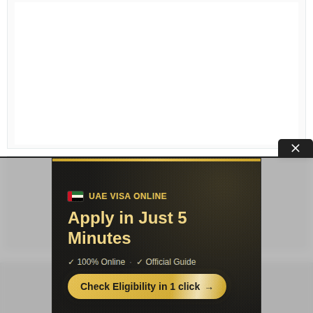
Условия публикации
|
Контакты
|
Про
проект
|
Соглашение
|
Конфиденциальность
© «PSYERA»