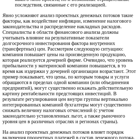
последствия, связанные с его реализацией.
Явно усложняют анализ проектных денежных потоков такие
факторы, как воздействие инфляции, изменение налогового
законодательства и распределение накладных расходов.
Специалисты в области финансового анализа должны
учитывать влияние на результативные показатели
долгосрочного инвестирования фактора внутренних
(трансфертных) цен. Рассмотрим следующую ситуацию:
компания повышает цены на произведенную продукцию,
которая реализуется дочерней фирме. Очевидно, что уровень
прибыльности у материнской компании повышается, в то
время как издержки у дочерней организации возрастают. Этот
пример показывает, что цены, по которым товары и услуги
обращаются в пределах одной компании (или объединения
предприятий), могут существенно искажать действительную
картину рентабельности предстоящих инвестиций. В
результате регулирования цен внутри группы вертикально
интегрированных компаний бухгалтеры могут существенно
снижать величину налоговых отчислений (с учетом
законодательно установленных льгот, а также рыночного
уровня цен в различных отраслях и регионах страны).
На анализ проектных денежных потоков влияет порядок
включения процентных платежей в состав денежного потока.