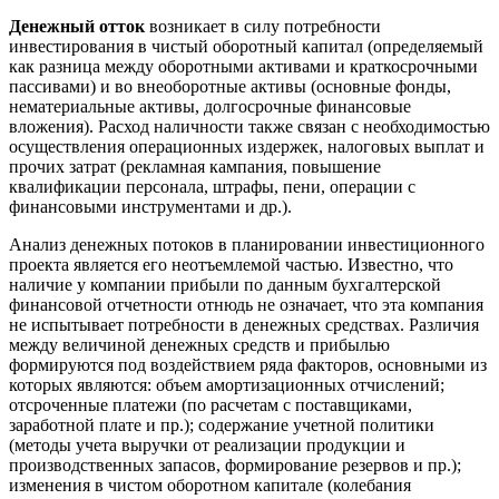
Денежный отток
возникает в силу потребности
инвестирования в чистый оборотный капитал (определяемый
как разница между оборотными активами и краткосрочными
пассивами) и во внеоборотные активы (основные фонды,
нематериальные активы, долгосрочные финансовые
вложения). Расход наличности также связан с необходимостью
осуществления операционных издержек, налоговых выплат и
прочих затрат (рекламная кампания, повышение
квалификации персонала, штрафы, пени, операции с
финансовыми инструментами и др.).
Анализ денежных потоков в планировании инвестиционного
проекта является его неотъемлемой частью. Известно, что
наличие у компании прибыли по данным бухгалтерской
финансовой отчетности отнюдь не означает, что эта компания
не испытывает потребности в денежных средствах. Различия
между величиной денежных средств и прибылью
формируются под воздействием ряда факторов, основными из
которых являются: объем амортизационных отчислений;
отсроченные платежи (по расчетам с поставщиками,
заработной плате и пр.); содержание учетной политики
(методы учета выручки от реализации продукции и
производственных запасов, формирование резервов и пр.);
изменения в чистом оборотном капитале (колебания