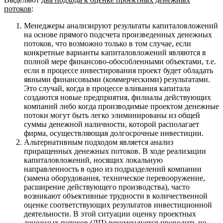
потоков
:
Менеджеры анализируют результаты капиталовложений
на основе прямого подсчета произведенных денежных
потоков, что возможно только в том случае, если
конкретные варианты капиталовложений являются в
полной мере финансово-обособленными объектами, т.е.
если в процессе инвестирования проект будет обладать
явными финансовыми (коммерческими) результатами.
Это случай, когда в процессе вливания капитала
создаются новые предприятия, филиалы действующих
компаний либо когда производимые проектом денежные
потоки могут быть легко элиминированы из общей
суммы денежной наличности, которой располагает
фирма, осуществляющая долгосрочные инвестиции.
Альтернативным подходом является анализ
приращенных денежных потоков. В ходе реализации
капиталовложений, носящих локальную
направленность в одно из подразделений компании
(замена оборудования, техническое перевооружение,
расширение действующего производства), часто
возникают объективные трудности в количественной
оценке соответствующих результатов инвестиционной
деятельности. В этой ситуации оценку проектных
денежных потоков (ДП) рекомендуется проводить по