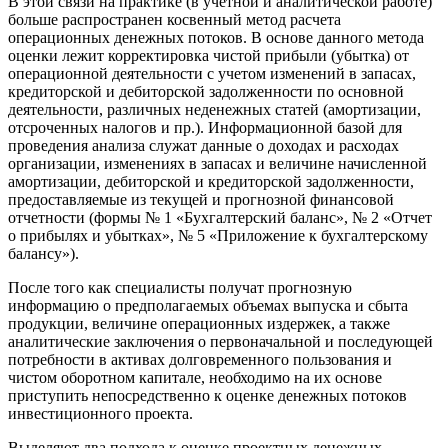
В этой связи на практике (в учетной и аналитической работе)
больше распространен косвенный метод расчета
операционных денежных потоков. В основе данного метода
оценки лежит корректировка чистой прибыли (убытка) от
операционной деятельности с учетом изменений в запасах,
кредиторской и дебиторской задолженности по основной
деятельности, различных неденежных статей (амортизации,
отсроченных налогов и пр.). Информационной базой для
проведения анализа служат данные о доходах и расходах
организации, изменениях в запасах и величине начисленной
амортизации, дебиторской и кредиторской задолженности,
предоставляемые из текущей и прогнозной финансовой
отчетности (формы № 1 «Бухгалтерский баланс», № 2 «Отчет
о прибылях и убытках», № 5 «Приложение к бухгалтерскому
балансу»).
После того как специалисты получат прогнозную
информацию о предполагаемых объемах выпуска и сбыта
продукции, величине операционных издержек, а также
аналитические заключения о первоначальной и последующей
потребности в активах долговременного пользования и
чистом оборотном капитале, необходимо на их основе
приступить непосредственно к оценке денежных потоков
инвестиционного проекта.
Выделяют
два подхода к оценке проектных денежных