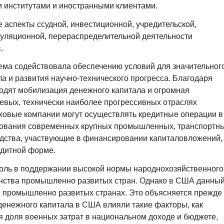
и институтами и иностранными клиентами.
 аспекты ссудной, инвестиционной, учредительской,
муляционной, перераспределительной деятельности
.
ема содействовала обеспечению условий для значительног
ла и развития научно-технического прогресса. Благодаря
ходят мобилизация денежного капитала и огромная
евых, технически наиболее прогрессивных отраслях
аховые компании могут осуществлять кредитные операции в
ования современных крупных промышленных, транспортн
редства, участвующие в финансировании капиталовложений,
едитной форме.
оль в поддержании высокой нормы народнохозяйственного
инства промышленно развитых стран. Однако в США данны
их промышленно развитых странах. Это объясняется прежде
 денежного капитала в США влияли такие факторы, как
я доля военных затрат в национальном доходе и бюджете,