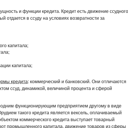
ущность и функции кредита. Кредит есть движение ссудног
рый отдается в ссуду на условиях возвратности за
го капитала;
ала;
ации капитала;
ормы кредита
: коммерческий и банковский. Они отличаются
ектом ссуд, динамикой, величиной процента и сферой
 одним функционирующим предприятием другому в виде
Орудием такого кредита является вексель, оплачиваемый
 объектом коммерческого кредита выступает товарный
орот промышленного капитала, движение товаров из сферы