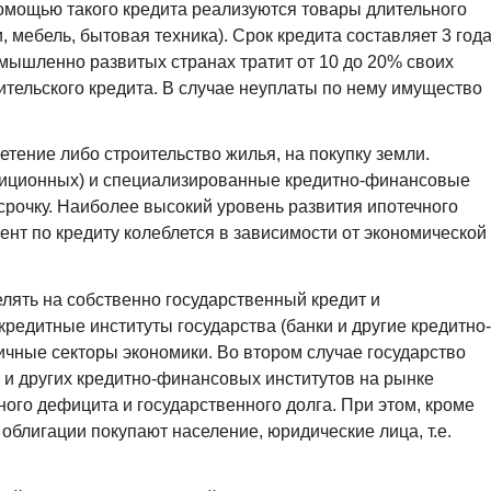
помощью такого кредита реализуются товары длительного
 мебель, бытовая техника). Срок кредита составляет 3 года
омышленно развитых странах тратит от 10 до 20% своих
тельского кредита. В случае неуплаты по нему имущество
тение либо строительство жилья, на покупку земли.
тиционных) и специализированные кредитно-финансовые
ссрочку. Наиболее высокий уровень развития ипотечного
ент по кредиту колеблется в зависимости от экономической
елять на собственно государственный кредит и
кредитные институты государства (банки и другие кредитно-
чные секторы экономики. Во втором случае государство
 и других кредитно-финансовых институтов на рынке
го дефицита и государственного долга. При этом, кроме
облигации покупают население, юридические лица, т.е.