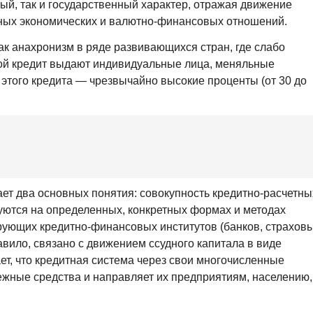
ный, так и государственный характер, отражая движение
ных экономических и валютно-финансовых отношений.
ак анахронизм в ряде развивающихся стран, где слабо
кой кредит выдают индивидуальные лица, меняльные
 этого кредита — чрезвычайно высокие проценты (от 30 до
ет два основных понятия: совокупность кредитно-расчетны
уются на определенных, конкретных формах и методах
рующих кредитно-финансовых институтов (банков, страхов
равило, связано с движением ссудного капитала в виде
ет, что кредитная система через свои многочисленные
ежные средства и направляет их предприятиям, населению,