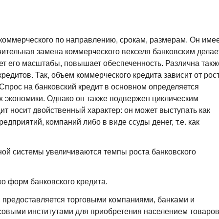
коммерческого по направлению, срокам, размерам. Он име
ительная замена коммерческого векселя банковским делае
ет его масштабы, повышает обеспеченность. Различна такж
редитов. Так, объем коммерческого кредита зависит от рос
 Спрос на банковский кредит в основном определяется
х экономики. Однако он также подвержен циклическим
ит носит двойственный характер: он может выступать как
дприятий, компаний либо в виде ссуды денег, т.е. как
ной системы увеличиваются темпы роста банковского
о форм банковского кредита.
, предоставляется торговыми компаниями, банками и
овыми институтами для приобретения населением товаров