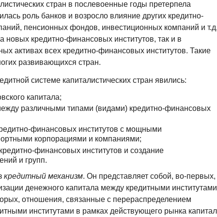
листических стран в послевоенные годы претерпела
илась роль банков и возросло влияние других кредитно-
аний, пенсионных фондов, инвестиционных компаний и т.д.
а новых кредитно-финансовых институтов, так и в
пных активах всех кредитно-финансовых институтов. Такие
огих развивающихся стран.
дитной системе капиталистических стран явились:
вского капитала;
между различными типами (видами) кредитно-финансовых
редитно-финансовых институтов с мощными
ортными корпорациями и компаниями;
кредитно-финансовых институтов и создание
ний и групп.
з
кредитный механизм
. Он представляет собой, во-первых,
лизации денежного капитала между кредитными институтами
торых, отношения, связанные с перераспределением
итными институтами в рамках действующего рынка капитал