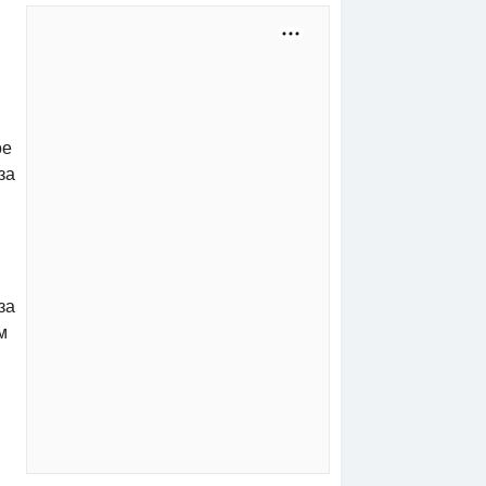
ое
за
за
м