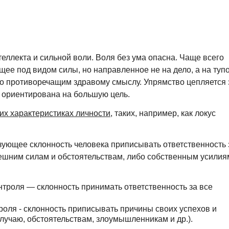
еллекта и сильной воли. Воля без ума опасна. Чаще всего
щее под видом силы, но направленное не на дело, а на туп
ло противоречащим здравому смыслу. Упрямство цепляется 
 ориентирована на большую цель.
их характеристиках личности
, таких, например, как локус
зующее склонность человека приписывать ответственность 
нешним силам и обстоятельствам, либо собственным усилия
нтроля — склонность принимать ответственность за все
роля - склонность приписывать причины своих успехов и
лучаю, обстоятельствам, злоумышленникам и др.).