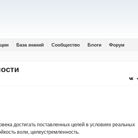
ации
База знаний
Сообщество
Блоги
Форум
ности
ловека достигать поставленных целей в условиях реальных
тойкость воли, целеустремленность.