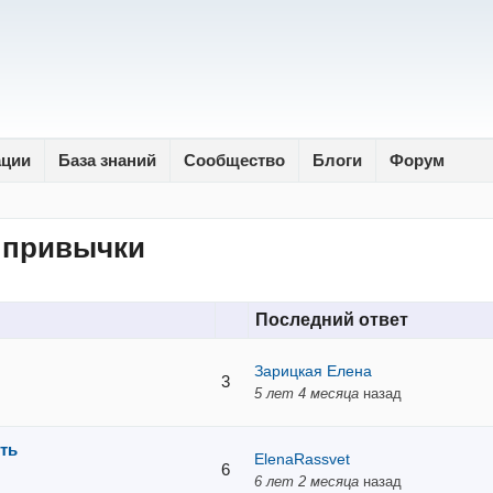
ации
База знаний
Сообщество
Блоги
Форум
 привычки
Последний ответ
Зарицкая Елена
3
5 лет 4 месяца
назад
еть
ElenaRassvet
6
6 лет 2 месяца
назад