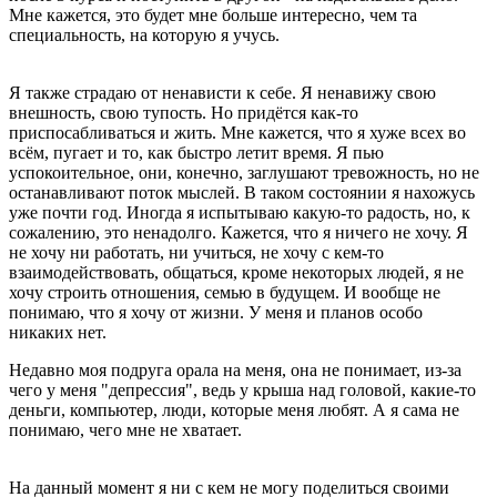
Мне кажется, это будет мне больше интересно, чем та
специальность, на которую я учусь.
Я также страдаю от ненависти к себе. Я ненавижу свою
внешность, свою тупость. Но придётся как-то
приспосабливаться и жить. Мне кажется, что я хуже всех во
всём, пугает и то, как быстро летит время. Я пью
успокоительное, они, конечно, заглушают тревожность, но не
останавливают поток мыслей. В таком состоянии я нахожусь
уже почти год. Иногда я испытываю какую-то радость, но, к
сожалению, это ненадолго. Кажется, что я ничего не хочу. Я
не хочу ни работать, ни учиться, не хочу с кем-то
взаимодействовать, общаться, кроме некоторых людей, я не
хочу строить отношения, семью в будущем. И вообще не
понимаю, что я хочу от жизни. У меня и планов особо
никаких нет.
Недавно моя подруга орала на меня, она не понимает, из-за
чего у меня "депрессия", ведь у крыша над головой, какие-то
деньги, компьютер, люди, которые меня любят. А я сама не
понимаю, чего мне не хватает.
На данный момент я ни с кем не могу поделиться своими