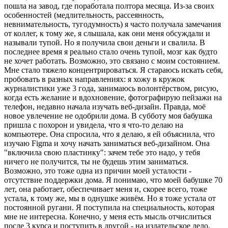
пошла на завод, где поработала полтора месяца. Из-за своих
особенностей (медлительность, рассеянность,
невнимательность, тугодумность) я часто получала замечания
от коллег, к тому же, я слышала, как они меня обсуждали и
называли тупой. Но я получила свои деньги и свалила. В
последнее время я реально стало очень тупой, мозг как будто
не хочет работать. Возможно, это связано с моим состоянием.
Мне стало тяжело концентрироваться. Я стараюсь искать себя,
пробовать в разных направлениях: я хожу в кружок
журналистики уже 3 года, занимаюсь волонтёрством, рисую,
когда есть желание и вдохновение, фотографирую пейзажи на
телефон, недавно начала изучать веб-дизайн. Правда, моё
новое увлечение не одобрили дома. В субботу моя бабушка
пришла с похорон и увидела, что я что-то делаю на
компьютере. Она спросила, что я делаю, я ей объяснила, что
изучаю Figma и хочу начать заниматься веб-дизайном. Она
"включила свою пластинку": зачем тебе это надо, у тебя
ничего не получится, ты не будешь этим заниматься.
Возможно, это тоже одна из причин моей усталости -
отсутствие поддержки дома. Я понимаю, что моей бабушке 70
лет, она работает, обеспечивает меня и, скорее всего, тоже
устала, к тому же, мы в однушке живём. Но я тоже устала от
постоянной ругани. Я поступила на специальность, которая
мне не интересна. Конечно, у меня есть мысль отчислиться
после 3 курса и поступить в другой - на издательское дело.