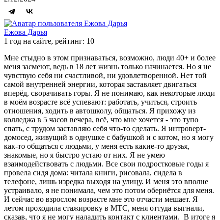
Ежова Дарья
1 год на сайте, рейтинг: 10
Мне стыдно в этом признаваться, возможно, люди 40+ и более
меня засмеют, ведь в 18 лет жизнь только начинается. Но я не
чувствую себя ни счастливой, ни удовлетворенной. Нет той
самой внутренней энергии, которая заставляет двигаться
вперёд, сворачивать горы. Я не понимаю, как некоторые люди
в моём возрасте всë успевают: работать, учиться, строить
отношения, ходить в автошколу, общаться. Я прихожу из
колледжа в 5 часов вечера, всё, что мне хочется - это тупо
спать, с трудом заставляю себя что-то сделать. Я интроверт-
домосед, живущий в однушке с бабушкой и с котом, но я могу
как-то общаться с людьми, у меня есть какие-то друзья,
знакомые, но я быстро устаю от них. Я не умею
взаимодействовать с людьми. Все свои подростковые годы я
провела сидя дома: читала книги, рисовала, сидела в
телефоне, лишь изредка выходя на улицу. И меня это вполне
устраивало, я не понимала, чем это потом обернётся для меня.
И сейчас во взрослом возрасте мне это отчасти мешает. Я
летом проходила стажировку в МТС, меня оттуда выгнали,
сказав, что я не могу наладить контакт с клиентами. В итоге я