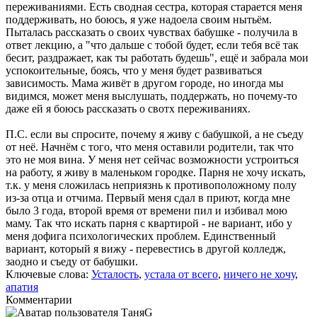
переживаниями. Есть сводная сестра, которая старается меня
поддерживать, но боюсь, я уже надоела своим нытьëм.
Пыталась рассказать о своих чувствах бабушке - получила в
ответ лекцию, а "что дальше с тобой будет, если тебя всё так
бесит, раздражает, как ты работать будешь", ещё и забрала мои
успокоительные, боясь, что у меня будет развиваться
зависимость. Мама живёт в другом городе, но иногда мы
видимся, может меня выслушать, поддержать, но почему-то
даже ей я боюсь рассказать о свотх переживаниях.
П.С. если вы спросите, почему я живу с бабушкой, а не съеду
от неё. Начнём с того, что меня оставили родители, так что
это не моя вина. У меня нет сейчас возможности устроиться
на работу, я живу в маленьком городке. Парня не хочу искать,
т.к. у меня сложилась неприязнь к противоположному полу
из-за отца и отчима. Первый меня сдал в приют, когда мне
было 3 года, второй время от времени пил и избивал мою
маму. Так что искать парня с квартирой - не вариант, ибо у
меня дофига психологических проблем. Единственный
вариант, который я вижу - перевестись в другой колледж,
заодно и съеду от бабушки.
Ключевые слова:
Усталость
,
устала от всего
,
ничего не хочу
,
апатия
Комментарии