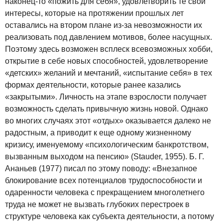
наконец‑то «пожить для себя», удовлетворить те свои
интересы, которые на протяжении прошлых лет
оставались на втором плане из‑за невозможности их
реализовать под давлением мотивов, более насущных.
Поэтому здесь возможен всплеск всевозможных хобби,
открытие в себе новых способностей, удовлетворение
«детских» желаний и мечтаний, «испытание себя» в тех
формах деятельности, которые ранее казались
«закрытыми». Личность на этапе взрослости получает
возможность сделать привычную жизнь новой. Однако
во многих случаях этот «отдых» оказывается далеко не
радостным, а приводит к еще одному жизненному
кризису, именуемому «психологическим банкротством,
вызванным выходом на пенсию» (Stauder, 1955). Б. Г.
Ананьев (1977) писал по этому поводу: «Внезапное
блокирование всех потенциалов трудоспособности и
одаренности человека с прекращением многолетнего
труда не может не вызвать глубоких перестроек в
структуре человека как субъекта деятельности, а потому