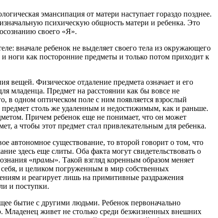
ологическая эмансипация от матери наступает гораздо позднее.
 изначальную психическую общность матери и ребенка. Это
 осознанию своего «Я».
ле: вначале ребенок не выделяет своего тела из окружающего
и и ноги как посторонние предметы и только потом приходит к
ия вещей. Физическое отдаление предмета означает и его
ля младенца. Предмет на расстоянии как бы вовсе не
го, в одном оптическом поле с ним появляется взрослый
 предмет столь же удаленным и недостижимым, как и раньше.
дметом. Причем ребенок еще не понимает, что он может
ет, а чтобы этот предмет стал привлекательным для ребенка.
ое автономное существование, то второй говорит о том, что
ние здесь еще слиты. Оба факта могут свидетельствовать о
сознания «
прамы
». Такой взгляд коренным образом меняет
 себя, и целиком погруженным в мир собственных
шениям и реагирует лишь на примитивные раздражения
ли и поступки.
бщее бытие с другими людьми. Ребенок первоначально
р. Младенец живет не столько среди безжизненных внешних