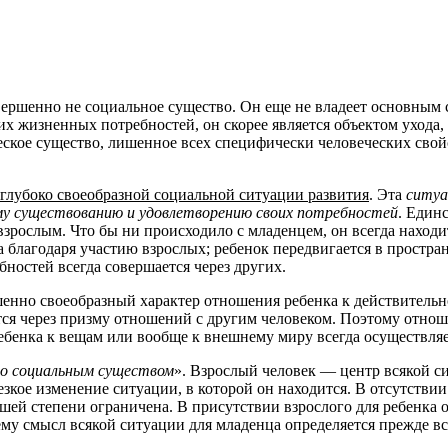
ершенно не социальное существо. Он еще не владеет основным 
х жизненных потребностей, он скорее является объектом ухода,
ческое существо, лишенное всех специфически человеческих сво
глубоко своеобразной социальной ситуации развития
. Эта
ситуа
му существованию и удовлетворению своих потребностей
. Един
зрослым. Что бы ни происходило с младенцем, он всегда находи
а благодаря участию взрослых; ребенок передвигается в простра
ностей всегда совершается через других.
енно своеобразный характер отношения ребенка к действительнос
ся через призму отношений с другим человеком. Поэтому отноше
ебенка к вещам или вообще к внешнему миру всегда осуществляе
но социальным существом
». Взрослый человек — центр всякой си
резкое изменение ситуации, в которой он находится. В отсутств
сшей степени ограничена. В присутствии взрослого для ребенка
ему смысл всякой ситуации для младенца определяется прежде в