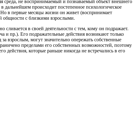
яя среда, не воспринимаемый и познаваемый объект внешнего
ь в дальнейшем происходит постепенное психологическое
я. Но в первые месяцы жизни он живет (воспринимает
ой общности с близкими взрослыми.
сливается в своей деятельности с тем, кому он подражает.
а и пр.). Его подражательные действия возникают только
д за взрослым, могут значительно опережать собственные
граничено пределами его собственных возможностей, поэтому
о действия, которые раньше никогда не встречались в его