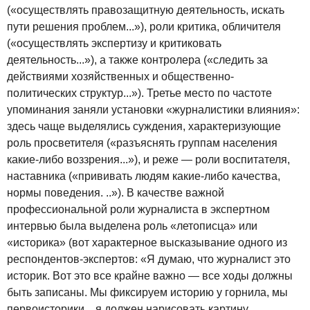
(«осуществлять правозащитную деятельность, искать
пути решения проблем...»), роли критика, обличителя
(«осуществлять экспертизу и критиковать
деятельность...»), а также контролера («следить за
действиями хозяйственных и общественно-
политических структур...»). Третье место по частоте
упоминания заняли установки «журналистики влияния»:
здесь чаще выделялись суждения, характеризующие
роль просветителя («разъяснять группам населения
какие-либо воззрения...»), и реже — роли воспитателя,
наставника («прививать людям какие-либо качества,
нормы поведения. ..»). В качестве важной
профессиональной роли журналиста в экспертном
интервью была выделена роль «летописца» или
«историка» (вот характерное высказывание одного из
респондентов-экспертов: «Я думаю, что журналист это
историк. Вот это все крайне важно — все ходы должны
быть записаны. Мы фиксируем историю у горнила, мы
первоисторики... я должен нарисовать картину